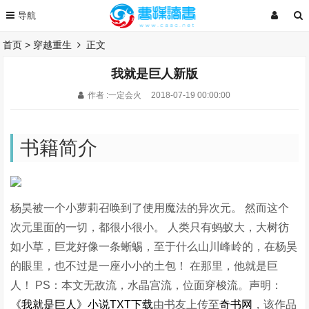
首页
>
穿越重生
正文
我就是巨人新版
作者 :一定会火
2018-07-19 00:00:00
书籍简介
杨昊被一个小萝莉召唤到了使用魔法的异次元。 然而这个
次元里面的一切，都很小很小。 人类只有蚂蚁大，大树彷
如小草，巨龙好像一条蜥蜴，至于什么山川峰岭的，在杨昊
的眼里，也不过是一座小小的土包！ 在那里，他就是巨
人！ PS：本文无敌流，水晶宫流，位面穿梭流。声明：
《我就是巨人》小说TXT下载
由书友上传至
奇书网
，该作品