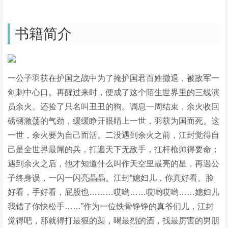
书籍简介
一公子羽获在护国之战中为了掩护国君百姓撤退，被敌军一
剑刺中心口。再醒过来时，便成了这个陌生世界里的三线演
员余火。还捡了只名叫丑丑的狗。调息一周结束，余火收回
磅礴激荡的气劲，缓缓睁开眼睛上一世，羽获为国而死。这
一世，余火要为自己而活。二没遇到余火之前，江封觉得自
己是全世界最屌的兵，打遍天下无敌手，扛杆枪帅得要命；
遇到余火之后，他才知道什么叫作天空里最亮的星，再遇公
子终身误，一闪一闪亮晶晶。江封“媳妇儿，你真好看。脸
好看，手好看，屁股也………哎哟……哎哟哎哟……媳妇儿
我错了你快松手……”作为一位铁骨铮铮的真爷们儿，江封
觉得吧，那就得打最狠的架，喝最烈的酒，找最厉害的男朋