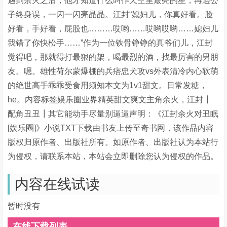
遇到余火之后，他才知道什么叫作天空里最亮的星，再遇公
子终身误，一闪一闪亮晶晶。江封“媳妇儿，你真好看。脸
好看，手好看，屁股也………哎哟……哎哟哎哟……媳妇儿
我错了你快松手……”作为一位铁骨铮铮的真爷们儿，江封
觉得吧，那就得打最狠的架，喝最烈的酒，找最厉害的男朋
友。嗯。雄性荷尔蒙爆棚的兵痞忠犬攻vs外表清冷内心软萌
的绝世高手乖乖受食用须知本文为1v1甜文。日常发糖，
he。内容标签娱乐圈业界精英甜文爽文主角余火，江封┃
配角丑丑┃其它能动手尽量别逼逼声明：《江封余火对丑眠
[娱乐圈]》小说TXT下载由书友上传至奇书网，该作品内容
版权归原作者、出版社所有。如原作者、出版社认为本站行
为侵权，请联系本站，本站会立即删除您认为侵权的作品。
内容在线试读
暂时没有
在线下载列表