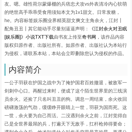
友。嗯。雄性荷尔蒙爆棚的兵痞忠犬攻vs外表清冷内心软萌
的绝世高手乖乖受食用须知本文为1v1甜文。日常发糖，
he。内容标签娱乐圈业界精英甜文爽文主角余火，江封┃
配角丑丑┃其它能动手尽量别逼逼声明：
《江封余火对丑眠
[娱乐圈]》小说TXT下载
由书友上传至
奇书网
，该作品内容
版权归原作者、出版社所有。如原作者、出版社认为本站行
为侵权，请联系本站，本站会立即删除您认为侵权的作品。
内容简介
一公子羽获在护国之战中为了掩护国君百姓撤退，被敌军一
剑刺中心口。再醒过来时，便成了这个陌生世界里的三线演
员余火。还捡了只名叫丑丑的狗。调息一周结束，余火收回
磅礴激荡的气劲，缓缓睁开眼睛上一世，羽获为国而死。这
一世，余火要为自己而活。二没遇到余火之前，江封觉得自
己是全世界最屌的兵，打遍天下无敌手，扛杆枪帅得要命；