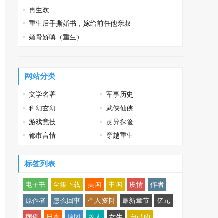
再生欢
重生后手撕婚书，嫁给前任他亲叔
媚骨娇嗔（重生）
网站分类
文学名著
军事历史
科幻玄幻
武侠仙侠
游戏竞技
灵异探险
都市言情
穿越重生
标签列表
电子书
全集下载
美国
中国
疫情
作者
原作者
怎么回事
个人资料
最新章节
亿元
病例
日本
原因
的人
女生
自己的