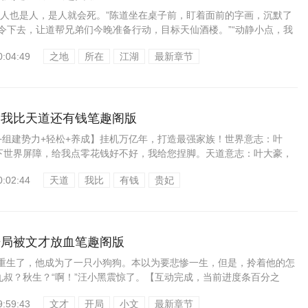
之人也是人，是人就会死。”陈道坐在桌子前，盯着面前的字画，沉默了
令下去，让道帮兄弟们今晚准备行动，目标天仙酒楼。”“动静小点，我
.
0:04:49
之地
所在
江湖
最新章节
，我比天道还有钱笔趣阁版
+组建势力+轻松+养成】挂机万亿年，打造最强家族！世界意志：叶
下世界屏障，给我点零花钱好不好，我给您捏脚。天道意志：叶大豪，
本源，能不...
0:02:44
天道
我比
有钱
贵妃
开局被文才放血笔趣阁版
黑重生了，他成为了一只小狗狗。本以为要悲惨一生，但是，拎着他的怎
九叔？秋生？“啊！”汪小黑震惊了。【互动完成，当前进度条百分之
成就，与《...
9:59:43
文才
开局
小文
最新章节