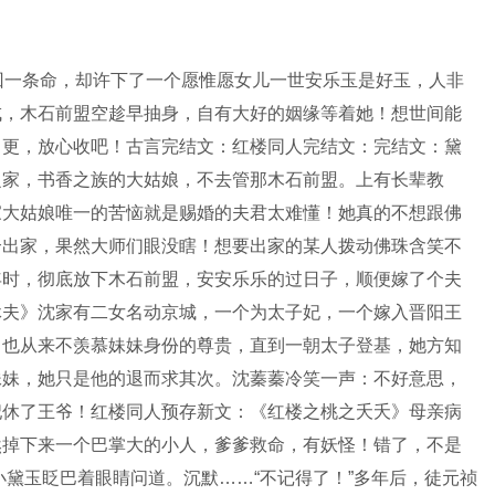
回一条命，却许下了一个愿惟愿女儿一世安乐玉是好玉，人非
成，木石前盟空趁早抽身，自有大好的姻缘等着她！想世间能
日更，放心收吧！古言完结文：红楼同人完结文：完结文：黛
之家，书香之族的大姑娘，不去管那木石前盟。上有长辈教
家大姑娘唯一的苦恼就是赐婚的夫君太难懂！她真的不想跟佛
合出家，果然大师们眼没瞎！想要出家的某人拨动佛珠含笑不
年时，彻底放下木石前盟，安安乐乐的过日子，顺便嫁了个夫
休夫》沈家有二女名动京城，一个为太子妃，一个嫁入晋阳王
，也从来不羡慕妹妹身份的尊贵，直到一朝太子登基，她方知
妹妹，她只是他的退而求其次。沈蓁蓁冷笑一声：不好意思，
妃休了王爷！红楼同人预存新文：《红楼之桃之夭夭》母亲病
然掉下来一个巴掌大的小人，爹爹救命，有妖怪！错了，不是
”小黛玉眨巴着眼睛问道。沉默……“不记得了！”多年后，徒元祯