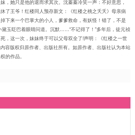
妹妹，她只是他的退而求其次。沈蓁蓁冷笑一声：不好意思，
妃休了王爷！红楼同人预存新文：《红楼之桃之夭夭》母亲病
然掉下来一个巴掌大的小人，爹爹救命，有妖怪！错了，不是
”小黛玉眨巴着眼睛问道。沉默……“不记得了！”多年后，徒元祯
不死，这一次，妹妹终于可以父母双全了!声明：《红楼之一世
品内容版权归原作者、出版社所有。如原作者、出版社认为本站
侵权的作品。