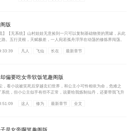
趣阁版
人流】【无系统】山村娃娃无意捡到一只可以复制基础物资的黑罐，从此
之路。五行灵根，天赋极差，一人宛若孤舟浮萍在动荡的修炼界闯荡。
.
9:33:39
凡人
飞仙
长在
最新章节
级却偏要吃女帝软饭笔趣阁版
江尘，看小说被笑死后穿越玄幻世界，和公主小可怜相依为命，危难之
了系统，但小公主似乎有些不正常，说要给我炼制仙丹，还要带我飞升
能把脑袋...
8:51:09
这人
修为
最新章节
全文
妻子是女帝啊笔趣阁版