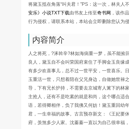
将黛玉抵在角落“叫夫君！”PS：这一次，林夫人
安乐》小说TXT下载
由书友上传至
奇书网
，该作
行为侵权，请联系本站，本站会立即删除您认为
内容简介
人之将死，?涿斡辛?林如海病重一梦，虽不能捡
良人，黛玉自不会叫荣国府束住了手脚金玉良缘
有多少欢喜事儿，总不过一世平安，一世喜乐。
玉重活一世，只想着陪在父兄身边，自做她世禄
导，下有兄长护持，不需要去京城寄人篱下的林
主抢人，还有不是吃素的就是和尚，这个哪点适
语，若得卿相伴，负了我佛又何妨！黛玉重回幼
君，一生幸福的故事。古言预存新文：《王妃要
府，羡煞多少人家。沈蓁蓁一直以为自己很幸福