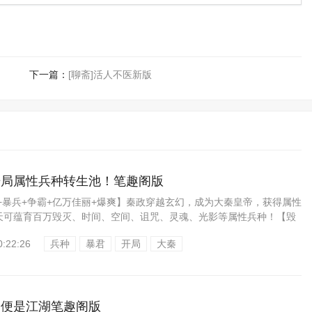
下一篇：
[聊斋]活人不医新版
开局属性兵种转生池！笔趣阁版
+暴兵+争霸+亿万佳丽+爆爽】秦政穿越玄幻，成为大秦皇帝，获得属性
天可蕴育百万毁灭、时间、空间、诅咒、灵魂、光影等属性兵种！【毁
..
0:22:26
兵种
暴君
开局
大秦
，便是江湖笔趣阁版