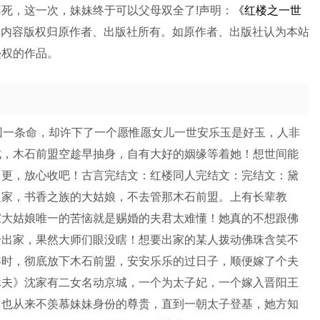
不死，这一次，妹妹终于可以父母双全了!声明：
《红楼之一世
品内容版权归原作者、出版社所有。如原作者、出版社认为本站
侵权的作品。
回一条命，却许下了一个愿惟愿女儿一世安乐玉是好玉，人非
成，木石前盟空趁早抽身，自有大好的姻缘等着她！想世间能
日更，放心收吧！古言完结文：红楼同人完结文：完结文：黛
之家，书香之族的大姑娘，不去管那木石前盟。上有长辈教
家大姑娘唯一的苦恼就是赐婚的夫君太难懂！她真的不想跟佛
合出家，果然大师们眼没瞎！想要出家的某人拨动佛珠含笑不
年时，彻底放下木石前盟，安安乐乐的过日子，顺便嫁了个夫
休夫》沈家有二女名动京城，一个为太子妃，一个嫁入晋阳王
，也从来不羡慕妹妹身份的尊贵，直到一朝太子登基，她方知