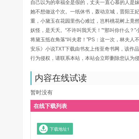
自己以为的幸福全是假的，丈夫一直心慕的人是
她不想做这个次。一纸休书，轰动京城，晋阳王
重，小黛玉在花园里伤心难过，岂料桃花树上竟
妖怪，是夭夭。“不许叫我夭夭！”“那叫你什么？
将黛玉抵在角落“叫夫君！”PS：这一次，林夫人
安乐》小说TXT下载由书友上传至奇书网，该作
行为侵权，请联系本站，本站会立即删除您认为
内容在线试读
暂时没有
在线下载列表
下载地址1