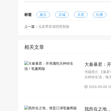
标签
黛玉
京城
夫君
红楼
上一篇：
当直男穿成弱受新版
相关文章
大秦暴君：
书籍简介 【暴君
兵种转生池，每
灭属性兵种，如行.
2024-09-08 2
我所在之地