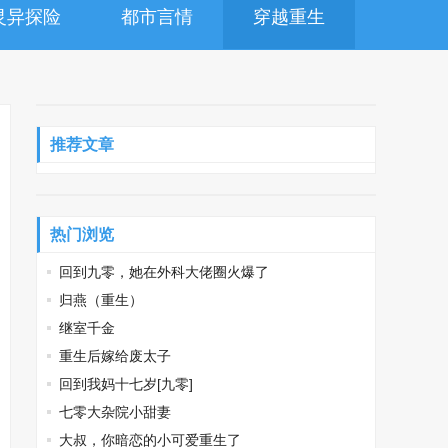
灵异探险
都市言情
穿越重生
推荐文章
热门浏览
回到九零，她在外科大佬圈火爆了
归燕（重生）
继室千金
重生后嫁给废太子
回到我妈十七岁[九零]
七零大杂院小甜妻
大叔，你暗恋的小可爱重生了