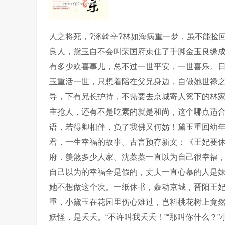
人之将死，?涿斡辛?林如海病重一梦，虽不能捡
良人，黛玉自不会叫荣国府束住了手脚金玉良缘
有多少欢喜事儿，总不过一世平安，一世喜乐。
玉重活一世，只想着陪在父兄身边，自做她世禄
导，下有兄长护持，不需要去京城寄人篱下的林
主抢人，还有不是吃素的就是和尚，这个哪点适
语，若得卿相伴，负了我佛又何妨！黛玉重回幼
君，一生幸福的故事。古言预存新文：《王妃要
府，羡煞多少人家。沈蓁蓁一直以为自己很幸福
自己以为的幸福全是假的，丈夫一直心慕的人是
她不想做这个次。一纸休书，轰动京城，晋阳王
重，小黛玉在花园里伤心难过，岂料桃花树上竟
妖怪，是夭夭。“不许叫我夭夭！”“那叫你什么？