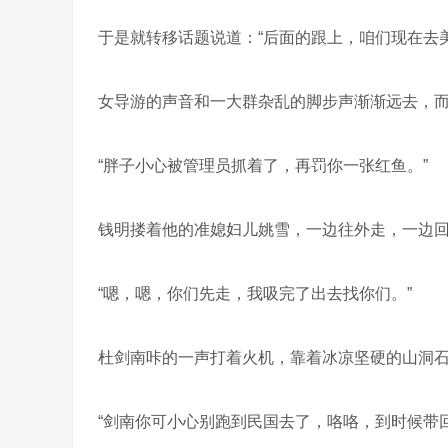
于是就转移话题说道：“后面的跟上，咱们现在去
女导游的声音和一大群杂乱的脚步声渐渐远去，
“胖子小心被管理员抓着了，再罚你一张红鱼。”
钱明搂着他的准媳妇儿姚雪，一边往外走，一边
“嗯，嗯，你们先走，我吸完了出去找你们。”
杜剑南咔的一声打着火机，靠着冰凉坚硬的山洞
“剑南你可小心别跑到民国去了，咯咯，到时候带