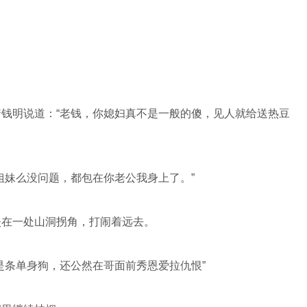
钱明说道：“老钱，你媳妇真不是一般的傻，见人就给送热豆
姐妹么没问题，都包在你老公我身上了。”
失在一处山洞拐角，打闹着远去。
是条单身狗，还公然在哥面前秀恩爱拉仇恨”