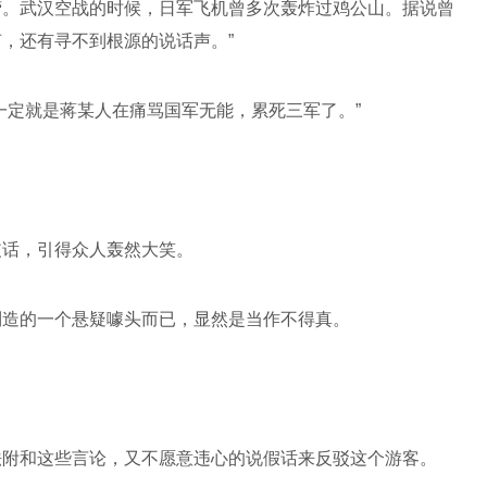
营。武汉空战的时候，日军飞机曾多次轰炸过鸡公山。据说曾
，还有寻不到根源的说话声。”
一定就是蒋某人在痛骂国军无能，累死三军了。”
皮话，引得众人轰然大笑。
制造的一个悬疑噱头而已，显然是当作不得真。
法附和这些言论，又不愿意违心的说假话来反驳这个游客。