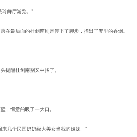
美玲舞厅游览。”
而落在最后面的杜剑南则是停下了脚步，掏出了兜里的香烟。
回头提醒杜剑南别又中招了。
石壁，惬意的吸了一大口。
回来几个民国奶奶级大美女当我的姐妹。”