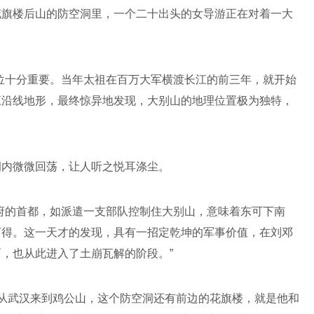
花旗楼后山的防空洞里，一个二十出头的女导游正在对着一大
位十分重要。当年太祖在百万大军横渡长江的前三年，就开始
江沿线地形，最终惊异地发现，大别山的地理位置极为独特，
洞内微微回荡，让人听之悦耳涤尘。
府的首都，如派遣一支部队控制住大别山，意味着东可下南
可得。这一天才的发现，具有一招定乾坤的军事价值，在刘邓
，也从此进入了土崩瓦解的阶段。”
三次从武汉来到鸡公山，这个防空洞还有前边的花旗楼，就是他和