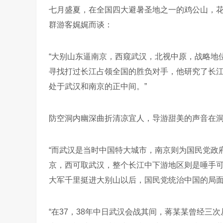
七月盛夏，在全国四大避暑圣地之一的鸡公山，
群游客娓娓而谈：
“大别山东逼南京，西窥武汉，北视中原，战略地
寻找打过长江占领全国的胜负对手，他研究了长
处于武汉和南京的正中间。”
防空洞内幽深曲折清凉宜人，导游甜美的声音在
“而武汉是当时中国特大城市，南京则为国民党政
京，西可取武汉，整个长江中下游地区则是唾手
大军千里挺进大别山以后，国民党统治中国的局面
“在37，38年中日武汉会战其间，蒋某某曾经