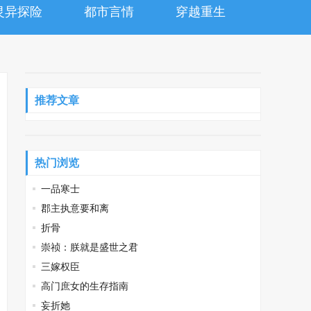
灵异探险
都市言情
穿越重生
推荐文章
热门浏览
一品寒士
郡主执意要和离
折骨
崇祯：朕就是盛世之君
三嫁权臣
高门庶女的生存指南
妄折她