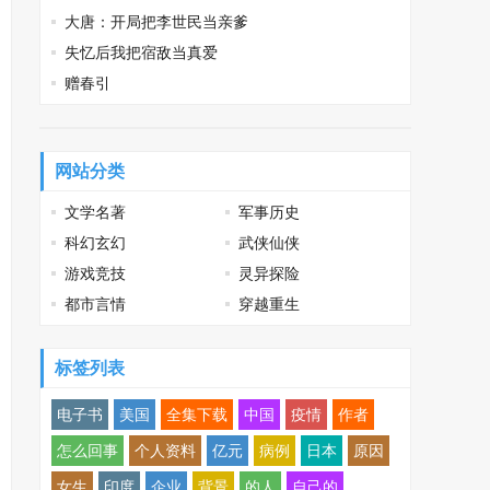
大唐：开局把李世民当亲爹
失忆后我把宿敌当真爱
赠春引
网站分类
文学名著
军事历史
科幻玄幻
武侠仙侠
游戏竞技
灵异探险
都市言情
穿越重生
标签列表
电子书
美国
全集下载
中国
疫情
作者
怎么回事
个人资料
亿元
病例
日本
原因
女生
印度
企业
背景
的人
自己的