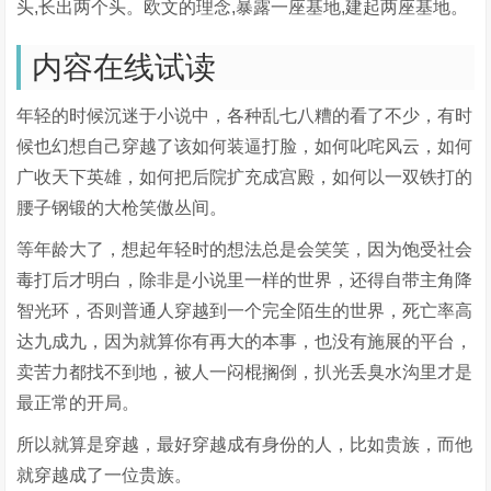
头,长出两个头。欧文的理念,暴露一座基地,建起两座基地。
内容在线试读
年轻的时候沉迷于小说中，各种乱七八糟的看了不少，有时
候也幻想自己穿越了该如何装逼打脸，如何叱咤风云，如何
广收天下英雄，如何把后院扩充成宫殿，如何以一双铁打的
腰子钢锻的大枪笑傲丛间。
等年龄大了，想起年轻时的想法总是会笑笑，因为饱受社会
毒打后才明白，除非是小说里一样的世界，还得自带主角降
智光环，否则普通人穿越到一个完全陌生的世界，死亡率高
达九成九，因为就算你有再大的本事，也没有施展的平台，
卖苦力都找不到地，被人一闷棍搁倒，扒光丢臭水沟里才是
最正常的开局。
所以就算是穿越，最好穿越成有身份的人，比如贵族，而他
就穿越成了一位贵族。