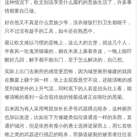
这种情况下，欧文别说享受什么腐朽的贵族生活了，许多事
情都要自己做。
好在他又不真是什么贵族少爷，洗衣做饭打扫卫生都能干，
只不过没有趁手的工具，如今还在熟悉中。
最让欧文难以习惯的是晚上，这么大的古堡，就这几个人，
半夜风一吹鬼哭狼嚎的，躺在木床上裹着兽皮，一晚上能吓
醒好几回，解手都不敢出门，至于怎么解决的，自己想。
实际上出门去厕所的感觉更恐怖，因为城堡厕所修建的就跟
在飘窗上砸个洞一样，坐上去屁股悬空不说，还能清晰的感
受到城堡外的上升气流，同时底下的人若是抬头往上看，能
够清晰的看到一朵含苞待放的雏菊或者正在呕吐的黑菊。
后来因为有人采用弩跟加长长矛等武器蹲点暗杀，这种厕所
也加以改进，比如在下方修建类似垃圾通道一样的东西，直
通护城河，但是依然有瘦小的勇士选择逆屎而上，用匕首铁
锥之类的武器进行残忍的暗杀，而肠道破裂的被害者往往哀