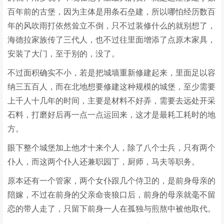
百年前的古堡，因为主体是用条石垒建，所以哪怕经历数百
年的风吹雨打依然耸立不倒，只不过装修什么的就别想了，
海德拉家族传了三代人，也不过往里面增添了点原木家具，
安装了大门，至于别的，没了。
不过面积确实不小，若是把城墙重新修建起来，里面足以容
纳三五百人，而在北地想要修建这种规模的城堡，至少需要
上千人十几年的时间，主要是材料不好弄，需要去远处开采
石料，打磨好后再一点一点运回来，这才是最耗工耗时的地
方。
眼下整个城堡加上他才十来个人，除了八个士兵，只有两个
仆人，而这两个仆人还兼职园丁，厨师，马夫等职务。
原本还有一个管家，两个女仆跟几个侍卫的，是前身母亲的
陪嫁，不过在前身的父亲命丧狼口后，前身的母亲就毫不留
恋的带人走了，只留下前身一人在孤独与煎熬中被他取代。