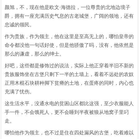
颜旭，不，现在他是欧文·海德拉，一位尊贵的北地边境子
爵，拥有一座充满历史气息的古老城堡，广阔的领地，还有
忠诚的领民。
作为贵族，作为领主，他在这里是至高无上的，哪怕皇帝的
命令都没他一句话好使，但是他骄傲了吗，没有，他依然是
那么的谦虚，那么的绅士。
好吧，这些都是修饰过的说法，实际上他正穿着半旧不新的
贵族服饰坐在古堡只剩下一半的土墙上，看着不远处的农奴
正用木棍石块耕种脚下贫瘠的土地，在蛋疼的同时，内心也
充满了忧伤。
这生活水平，没通水电的贫困山区都比这强，至少衣服能人
手一件，不会饿死人，更不会睡到半夜被狼从地窝子里叼
走。
哪怕他作为领主，也不过是住在四处漏风的古堡，吃着难以