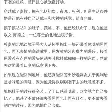
下咽的粗粮，整日担心被强盗打劫。
穿越成了贵族，拥有包括初次，夜晚，权利，但是生活条件
愣是让他有种自己活成三和大神的感觉，简直悲催。
摸了摸咕咕叫的肚子，颜旭，不，他已经认命了，现在他是
欧文·海德拉，一位尊贵的北地边境子爵。
尊贵的北地边境子爵大人从怀里掏出一块还带着体味的黑面
包，面无表情的塞进嘴里，用发黄的牙齿费力的碾碎，接着
用舌苔有点厚的舌头使劲将其搅拌成糊糊一样的东西，然后
将这团带着口臭的玩意咽下去。
如果现在能回到地球，他还真能回答出沙雕网友关于奥利给
是啥味道的问题，因为他觉得跟刚刚咽下去的玩意差不多。
填饱肚子的过程很辛苦，至于口感跟味道，欧文就当自己失
忆了，他甚至不敢仔细去看黑面包上面有什么，更不敢去看
制作的过程，因为他怕自己会疯。