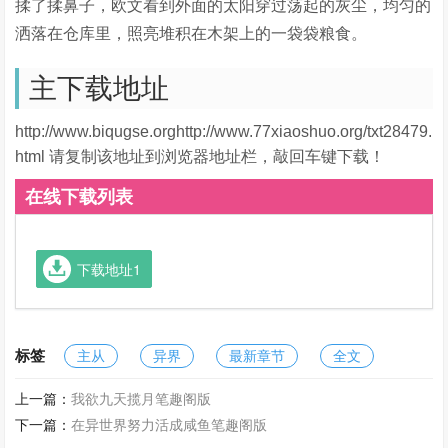
揉了揉鼻子，欧文看到外面的太阳穿过荡起的灰尘，均匀的
洒落在仓库里，照亮堆积在木架上的一袋袋粮食。
主下载地址
http://www.biqugse.orghttp://www.77xiaoshuo.org/txt28479.
html 请复制该地址到浏览器地址栏，敲回车键下载！
在线下载列表
下载地址1
标签
主从
异界
最新章节
全文
上一篇：
我欲九天揽月笔趣阁版
下一篇：
在异世界努力活成咸鱼笔趣阁版