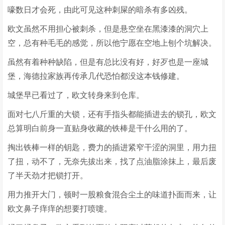
嚎数日才会死，由此可见这种刺屎的暗杀有多凶残。
欧文虽然不用担心被刺杀，但是悬空坐在黑漆漆的洞穴上
空，总有种毛毛的感觉，所以他宁愿在空地上刨个坑解决。
虽然有着种种缺陷，但是有总比没有好，好歹也是一座城
堡，海德拉家族再传承几代恐怕都没这本钱修建。
城堡早已看过了，欧文转身来到仓库。
面对七八斤重的大锁，还有手指头都能插进去的锁孔，欧文
总算明白前身一直贴身收藏的铁棒是干什么用的了。
掏出铁棒一样的钥匙，费力的插进紧窄干涩的洞里，用力扭
了扭，动不了，无奈先拔出来，找了点油脂涂抹上，最后废
了半天劲才把锁打开。
用力推开大门，顿时一股粮食混合尘土的味道扑面而来，让
欧文鼻子痒痒的想要打喷嚏。