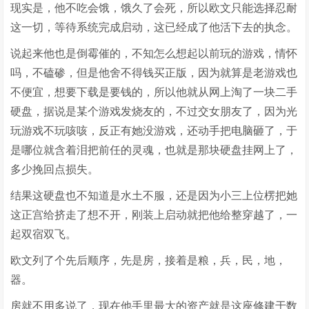
现实是，他不吃会饿，饿久了会死，所以欧文只能选择忍耐
这一切，等待系统完成启动，这已经成了他活下去的执念。
说起来他也是倒霉催的，不知怎么想起以前玩的游戏，情怀
吗，不磕碜，但是他舍不得钱买正版，因为就算是老游戏也
不便宜，想要下载是要钱的，所以他就从网上淘了一块二手
硬盘，据说是某个游戏发烧友的，不过交女朋友了，因为光
玩游戏不玩咳咳，反正有她没游戏，还动手把电脑砸了，于
是哪位就含着泪把前任的灵魂，也就是那块硬盘挂网上了，
多少挽回点损失。
结果这硬盘也不知道是水土不服，还是因为小三上位楞把她
这正宫给挤走了想不开，刚装上启动就把他给整穿越了，一
起双宿双飞。
欧文列了个先后顺序，先是房，接着是粮，兵，民，地，
器。
房就不用多说了，现在他手里最大的资产就是这座修建于数