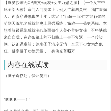
【爆笑沙雕无CP爽文+玩梗+女主万恶之源】【一个女主带
坏全部天骄】宗门入门测试上，别人忙着测灵根，我忙着骗
人。迟淼穿进修真界十年，绑定了“行骗一百次”才能解锁的
苟到天荒地老后就能史上最强系统，简称——苟史系统。本
想着解锁系统后就洗心革面做个人美心善好女孩，不料缺德
来自自我，在这条路上的不归路上一去不复返，一个传染
俩。认识迟淼前：剑宗圣子清冷无情，全天下少女为之疯
狂。佛宗佛子功德无量，一身佛光普照万
内容在线试读
（脑子寄存处，保证笑抽）
——
“哐哐哐——！”