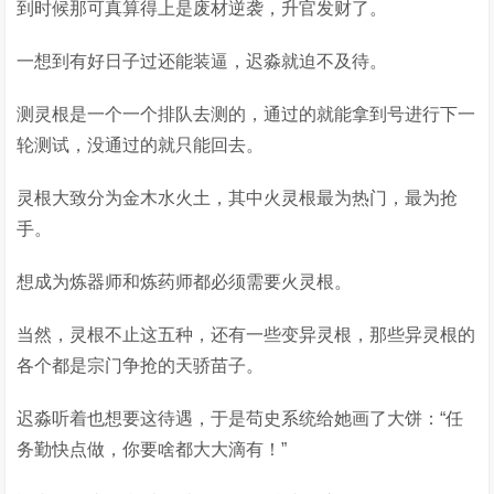
到时候那可真算得上是废材逆袭，升官发财了。
一想到有好日子过还能装逼，迟淼就迫不及待。
测灵根是一个一个排队去测的，通过的就能拿到号进行下一
轮测试，没通过的就只能回去。
灵根大致分为金木水火土，其中火灵根最为热门，最为抢
手。
想成为炼器师和炼药师都必须需要火灵根。
当然，灵根不止这五种，还有一些变异灵根，那些异灵根的
各个都是宗门争抢的天骄苗子。
迟淼听着也想要这待遇，于是苟史系统给她画了大饼：“任
务勤快点做，你要啥都大大滴有！”