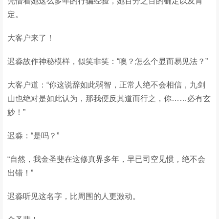
凭借着她这么多年的行骗经验，她百分之百的确定以及肯
定。
大客户来了！
迟淼故作神秘模样，似笑非笑：“噢？怎么个显而易见法？”
大客户道：“你这说辞如此弱智，正常人绝不会相信，九剑
山也绝对是如此认为，那我便反其道而行之，你……必有玄
妙！”
迟淼：“是吗？”
“自然，我金圣斐在这修真界多年，早已司空见惯，绝不会
出错！”
迟淼听见这名字，比周围的人更激动。