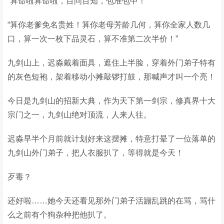
“算命啦算命啦，百问百知，包准包中！”
“算你老爹免名贵姓！算你老母芳龄几何，算你全家人数几
口，算一次一枚下品灵石，算不准第二次半价！”
九剑山上，迟淼戴着面具，遮住上半脸，穿着外门弟子特有
的灰色短袍，架着移动小摊敲锣打鼓，那喊声才叫一个亮！
今日是九剑山的招新大典，作为天下第一剑宗，修真界十大
宗门之一，九剑山绝对顶流，人来人往。
迟淼早半个月前就计划好来这摆摊，特意打晕了一位落单的
九剑山外门弟子，把人衣服扒了，等得就是今天！
歹毒？
还好啦……她今天还看见那外门弟子活蹦乱跳的在骂，骂什
么之前有个狗杂种把他扒了。