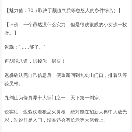
【魅力值：70（取决于颜值气质等忽悠人的条件综合）】
【评价：一个虽然没什么实力，但是很贱很贱的小女孩一枚
呀。】
迟淼：“……够了。”
再胡说八道，扒掉你一层皮！
迟淼确认完自己信息后，便重新回到九剑山门口，排着队等
验灵根。
九剑山为修真界十大宗门之一，天下第一剑宗。
说实话，迟淼仗着极品火灵根，绝对能在招新大典中大放光
彩，别说只是入门，没准还会有长老等大佬看上。