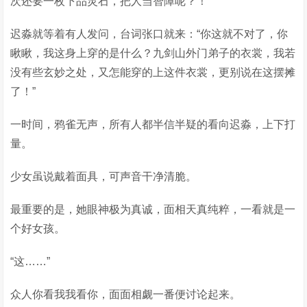
次还要一枚下品灵石，把人当智障呢？！”
迟淼就等着有人发问，台词张口就来：“你这就不对了，你
瞅瞅，我这身上穿的是什么？九剑山外门弟子的衣裳，我若
没有些玄妙之处，又怎能穿的上这件衣裳，更别说在这摆摊
了！”
一时间，鸦雀无声，所有人都半信半疑的看向迟淼，上下打
量。
少女虽说戴着面具，可声音干净清脆。
最重要的是，她眼神极为真诚，面相天真纯粹，一看就是一
个好女孩。
“这……”
众人你看我我看你，面面相觑一番便讨论起来。