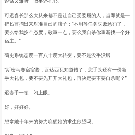
说话又难听，做事还扎心。
可迟淼长那么大从来都不是让自己受委屈的人，当即就是一
把匕首掏出来对准自己的脑子：“不用等任务失败惩罚了，
要么给我换个态度，敬重一点，要么我自杀你重新找一个好
宿主。”
苟史系统态度一百八十度大转变，要不是没手没脚，
“斯密马赛宿宿酱，瓦达西瓦知道错了，您手头还有一份新
手大礼包，要不要先开开大礼包，再决定要不要自杀呢？”
迟淼手一顿，闭上眼。
好，好好好。
想拿她十年来的努力唤醒她的求生欲望吗。