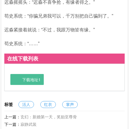
迟淼摇摇头：“迟淼不喜争抢，有缘者得之。”
苟史系统：“你骗兄弟我可以，千万别把自己骗到了。”
迟淼紧接着就说：“不过，我跟万物皆有缘。”
苟史系统：“……”
在线下载列表
下载地址1
标签
活人
红衣
掌声
上一篇：
玄幻：新婚第一天，奖励至尊骨
下一篇：
寂静武装