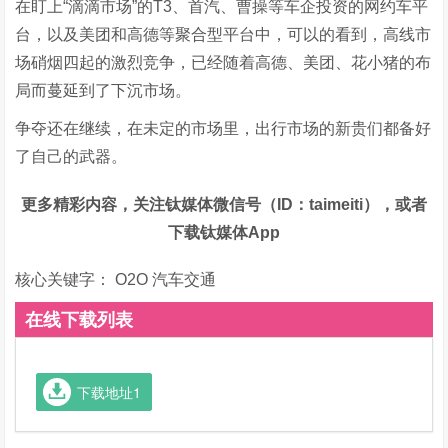
在盯上“滴滴市场”的T3、首汽、曹操等车企投资的网约车平
台，以及美团和高德等聚合型平台中，可以的看到，高线市
场硝烟四起的激烈竞争，已经随着高德、美团、花小猪的布
局而蔓延到了下沉市场。
争夺还在继续，在未定的市场里，出行市场的新贵们都备好
了自己的武器。
更多精彩内容，关注钛媒体微信号（ID：taimeiti），或者
下载钛媒体App
核心关键字：
O2O 汽车交通
在线下载列表
下载地址1