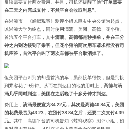
反映需要支付两次费用。并且，司机还提醒了他
“订单需要
在三天之内完成支付，不然平台会收取利息”
。
在湘潭市，《螳螂观察》测评小组以巨友中央公馆为起点，
以湘潭大学为终点，同时使用滴滴、美团、高德、花小猪、
首汽五个平台打车，其中
滴滴、高德都是秒接单，并在三分
钟之内到达接到了乘客，但花小猪的两次用车请求都没有司
机应答，首汽平台叫了两次车都被平台取消掉了。
但美团平台叫到的却是首汽的车，虽然接单很快，但是到接
到乘客花了9分钟。从而在到达目的地的用时上，
高德与滴
滴几乎同时到达，美团在之后晚了十多分钟才到达。
费用上，
滴滴最便宜为34.22元，其次是高德40.84元，美团
的花费最贵为43.23，在预付38.84之后，还要二次支付4.39
元。
其中，高德平台的司机告知《螳螂观察》测评小组，如
果对费用有疑问，可以在平台上查看全面的账单明细。