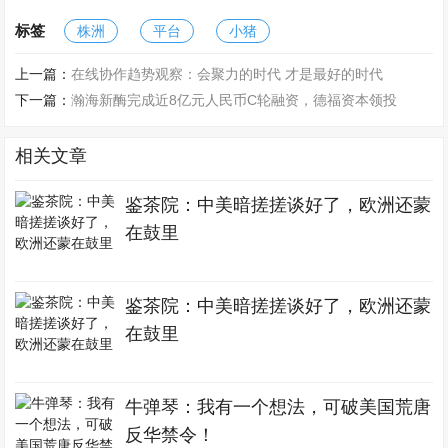
标签
株洲
平台
小猪
上一篇：
在线协作趋势观察：会聚力的时代 才是最好的时代
下一篇：
瀚海新酶完成近8亿元人民币C轮融资，德福资本领投
相关文章
鉴茶院：中美暗搓搓谈好了，欧洲还蒙
在鼓里
鉴茶院：中美暗搓搓谈好了，欧洲还蒙
在鼓里
牛弹琴：我有一个想法，可破美国荒唐
反华禁令！