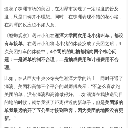
遗忘了株洲市场的美团，在湘潭市实现了一定程度的普及
度，只是口碑并不理想。同时，在株洲表现不错的花小猪，
在湘潭的反应也不如人意。
《螳螂观察》测评小组在
湘潭大学两次用花小猪叫车，都没
有车接单
。在测评小组将花小猪的体验换成了美团之后，4
次美团打车的体验中，
4个司机的吐槽都指向两个核心问
题：一是派单机制不合理，二是抽成费用和计程费用不合
理。
比如，在从巨友中央公馆去往湘潭大学的路上，同时开通了
滴滴、美团和高德三个平台的谢师傅表示：“不怎么喜欢跑
美团的单，没有滴滴和高德做得好。比如滴滴在我快送到目
的地的时候，就给我派了距离很近的新单子，但是
美团派的
单我最远的开了五公里才接到乘客，因为美团的地图没有更
新。”