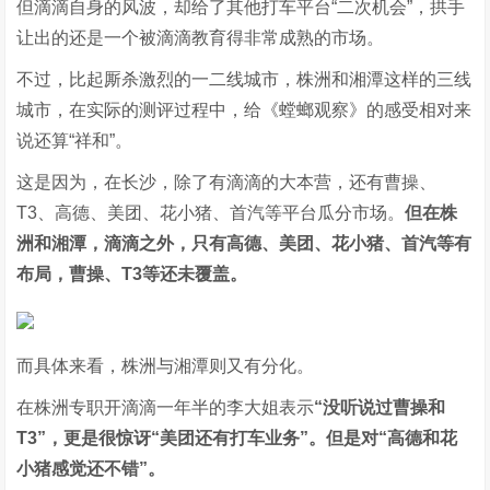
但滴滴自身的风波，却给了其他打车平台“二次机会”，拱手
让出的还是一个被滴滴教育得非常成熟的市场。
不过，比起厮杀激烈的一二线城市，株洲和湘潭这样的三线
城市，在实际的测评过程中，给《螳螂观察》的感受相对来
说还算“祥和”。
这是因为，在长沙，除了有滴滴的大本营，还有曹操、
T3、高德、美团、花小猪、首汽等平台瓜分市场。
但在株
洲和湘潭，滴滴之外，只有高德、美团、花小猪、首汽等有
布局，曹操、T3等还未覆盖。
而具体来看，株洲与湘潭则又有分化。
在株洲专职开滴滴一年半的李大姐表示
“没听说过曹操和
T3”，更是很惊讶“美团还有打车业务”。但是对“高德和花
小猪感觉还不错”。