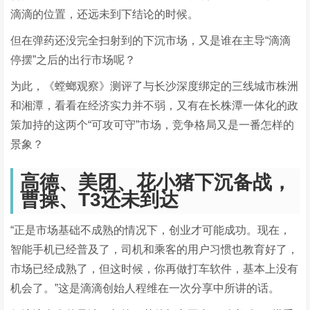
滴滴的位置，还远未到下结论的时候。
但在弹药还没完全扫射到的下沉市场，又是谁在主导“滴滴
停摆”之后的出行市场呢？
为此，《螳螂观察》测评了与长沙深度绑定的三线城市株洲
和湘潭，看看在经济实力并不弱，又有在长株潭一体化的政
策加持的这两个“可攻可守”市场，竞争格局又是一番怎样的
景象？
高德、美团、花小猪下沉备战，
曹操、T3还未到达
“正是市场基础不成熟的情况下，创业才可能成功。现在，
智能手机已经普及了，司机和乘客的用户习惯也教育好了，
市场已经成熟了，但这时候，你再做打车软件，基本上没有
机会了。”这是滴滴创始人程维在一次分享中所讲的话。