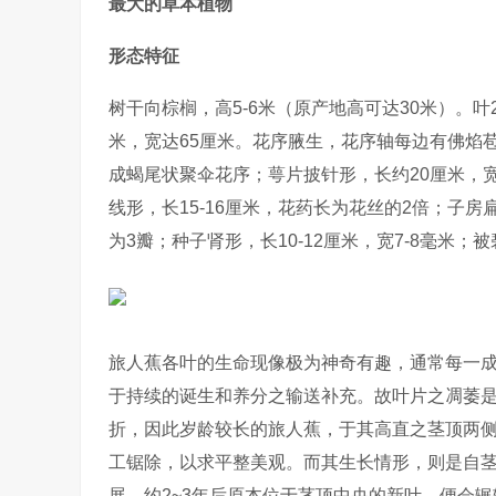
最大的草本植物
形态特征
树干向棕榈，高5-6米（原产地高可达30米）。
米，宽达65厘米。花序腋生，花序轴每边有佛焰苞5-
成蝎尾状聚伞花序；萼片披针形，长约20厘米，
线形，长15-16厘米，花药长为花丝的2倍；子
为3瓣；种子肾形，长10-12厘米，宽7-8毫米
旅人蕉各叶的生命现像极为神奇有趣，通常每一成
于持续的诞生和养分之输送补充。故叶片之凋萎
折，因此岁龄较长的旅人蕉，于其高直之茎顶两
工锯除，以求平整美观。而其生长情形，则是自
展，约2~3年后原本位于茎顶中央的新叶，便会