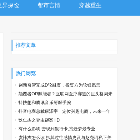
灵异探险
都市言情
穿越重生
推荐文章
热门浏览
创新奇智完成D轮融资，投资方为软银愿景
颠覆者OR赋能者？互联网医疗赛道的巨头格局未
定
抖快想和腾讯音乐掰掰手腕
抖音电商总裁康泽宇：定位兴趣电商，未来一年
将推出三大扶持计划
狄仁杰之异虫谜案HD
有什么影响,套现到银行卡,找迁梦最专业
虞祎杰怎么读 扒其过往感情史及与赵尧珂私下关