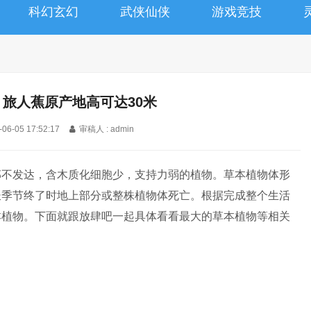
科幻玄幻
武侠仙侠
游戏竞技
 旅人蕉原产地高可达30米
-06-05 17:52:17
审稿人 : admin
部不发达，含木质化细胞少，支持力弱的植物。草本植物体形
长季节终了时地上部分或整株植物体死亡。根据完成整个生活
本植物。下面就跟放肆吧一起具体看看最大的草本植物等相关