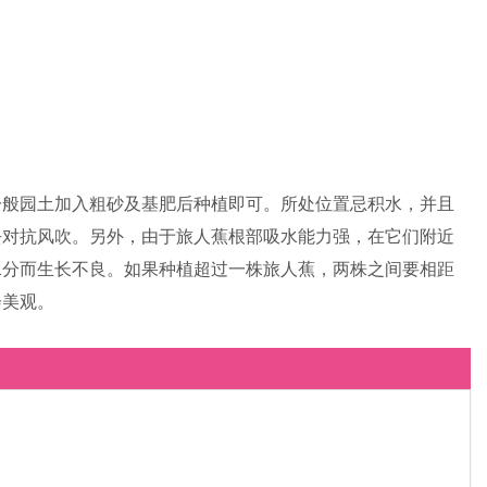
一般园土加入粗砂及基肥后种植即可。所处位置忌积水，并且
去对抗风吹。另外，由于旅人蕉根部吸水能力强，在它们附近
水分而生长不良。如果种植超过一株旅人蕉，两株之间要相距
会美观。