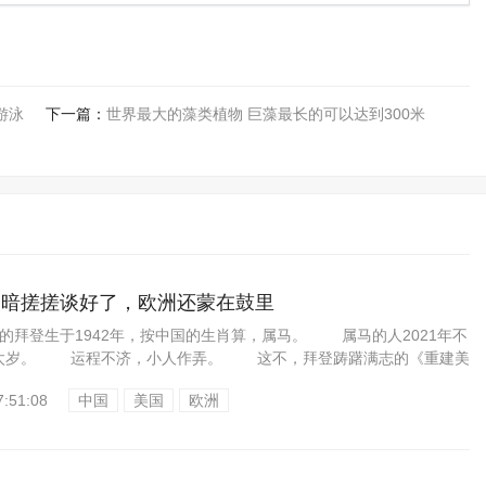
游泳
下一篇：
世界最大的藻类植物 巨藻最长的可以达到300米
美暗搓搓谈好了，欧洲还蒙在鼓里
拜登生于1942年，按中国的生肖算，属马。 属马的人2021年不
太岁。 运程不济，小人作弄。 这不，拜登踌躇满志的《重建美
7:51:08
中国
美国
欧洲