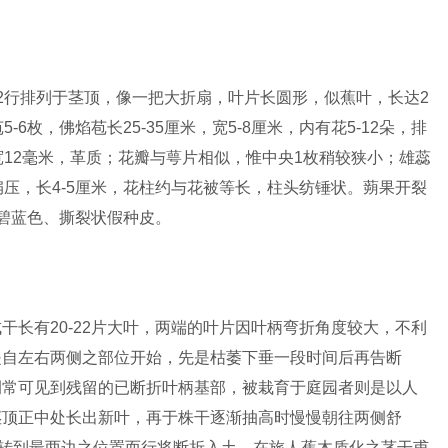
叶2行排列于茎顶，像一把大折扇，叶片长圆形，似蕉叶，长达2
6枚，佛焰苞长25-35厘米，宽5-8厘米，内有花5-12朵，排
宽12毫米，革质；花瓣与萼片相似，惟中央1枚稍较狭小；雄蕊
房扁压，长4-5厘米，花柱约与花被等长，柱头纺锤状。蒴果开裂
；被碧蓝色、撕裂状假种皮。
干长有20-22片大叶，两端的叶片因叶柄弯折角度较大，不利
是自左右两侧之部位开始，先是枯萎下垂一段时间后再告断
侧常可见到残留的已断折叶柄基部，被栽育于庭园者则是以人
茎顶正中处长出新叶，再于株干逐渐抽高时慢慢朝往两侧舒
辗转到最两边之位置而行将断折入土。在旅人蕉木质化之茎干甫