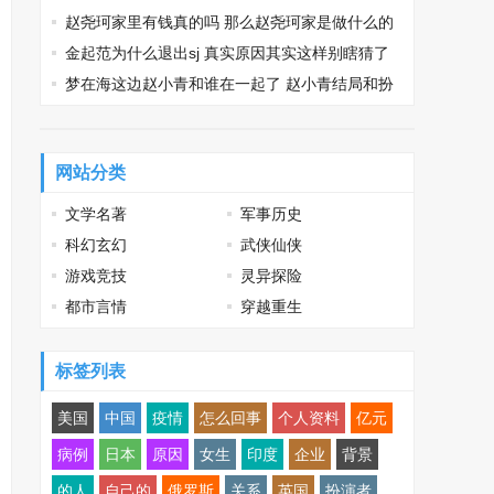
系
赵尧珂家里有钱真的吗 那么赵尧珂家是做什么的
呢
金起范为什么退出sj 真实原因其实这样别瞎猜了
梦在海这边赵小青和谁在一起了 赵小青结局和扮
演者资料一览
网站分类
文学名著
军事历史
科幻玄幻
武侠仙侠
游戏竞技
灵异探险
都市言情
穿越重生
标签列表
美国
中国
疫情
怎么回事
个人资料
亿元
病例
日本
原因
女生
印度
企业
背景
的人
自己的
俄罗斯
关系
英国
扮演者