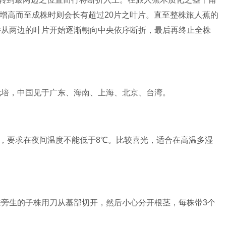
上增高而至成株时则会长有超过20片之叶片。直至整株旅人蕉的
并从两边的叶片开始逐渐朝向中央依序断折，最后再终止全株
栽培，中国见于广东、海南、上海、北京、台湾。
℃，要求在夜间温度不能低于8℃。比较喜光，适合在高温多湿
旁生的子株用刀从基部切开，然后小心分开根茎，每株带3个