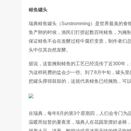
鲱鱼罐头
瑞典鲱鱼罐头（Surstromming）是世界最臭
鱼产卵的时候，渔民们打捞起数百吨鲱鱼，为腌
保证鲱鱼不会在发酵过程中腐烂变质，制作者们
头中任其自然发酵。
据说，这套腌制鲱鱼的工艺已经流传了近300年
为这样耗费的盐会少一些。到了8月中旬，罐头里
把罐头撑得鼓鼓的，这就代表鲱鱼已经腌熟，可
在瑞典，每年8月的第3个星期四，人们会专门为
温暖而短暂的夏夜里，瑞典人在花园里摆好桌椅
就着土豆、洋葱、酸奶油或是淡而无味的饼子吃