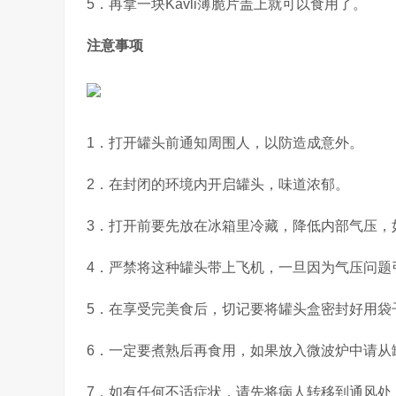
5．再拿一块Kavli薄脆片盖上就可以食用了。
注意事项
1．打开罐头前通知周围人，以防造成意外。
2．在封闭的环境内开启罐头，味道浓郁。
3．打开前要先放在冰箱里冷藏，降低内部气压，
4．严禁将这种罐头带上飞机，一旦因为气压问题
5．在享受完美食后，切记要将罐头盒密封好用袋
6．一定要煮熟后再食用，如果放入微波炉中请从
7．如有任何不适症状，请先将病人转移到通风处