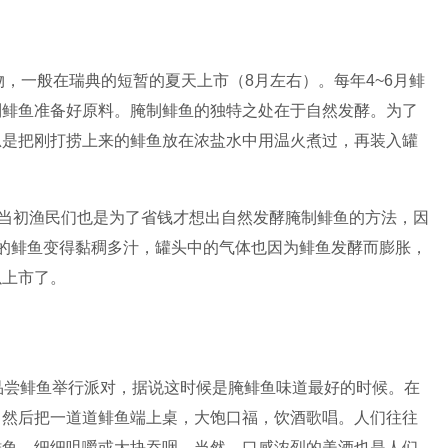
的食物，一般在瑞典的短暂的夏天上市（8月左右）。每年4~6月鲱
制鲱鱼准备好原料。腌制鲱鱼的独特之处在于自然发酵。为了
总是把刚打捞上来的鲱鱼放在浓盐水中用温火煮过，再装入罐
，当初渔民们也是为了省钱才想出自然发酵腌制鲱鱼的方法，因
的鲱鱼变得黏稠多汁，罐头中的气体也因为鲱鱼发酵而膨胀，
以上市了。
品尝鲱鱼举行派对，据说这时候是腌鲱鱼味道最好的时候。在
，然后把一道道鲱鱼端上桌，大饱口福，饮酒歌唱。人们往往
鲱鱼，细细咀嚼或大块吞咽。当然，口感浓烈的美酒也是人们