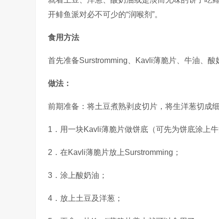
开鲱鱼派对必不可少的“润喉剂”。
食用方法
首先准备Surstromming、Kavli薄脆片、牛油
做法：
前期准备：将土豆煮熟剥皮切片，将生洋葱切成
1．用一块Kavli薄脆片做饼底（可先为饼底涂上
2．在Kavli薄脆片放上Surstromming；
3．涂上酸奶油；
4．放上土豆及洋葱；