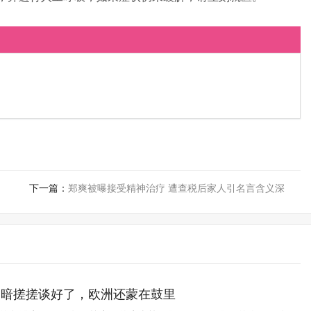
下一篇：
郑爽被曝接受精神治疗 遭查税后家人引名言含义深
美暗搓搓谈好了，欧洲还蒙在鼓里