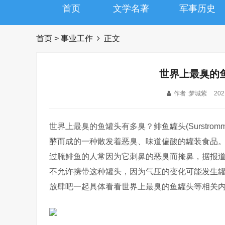
首页
文学名著
军事历史
首页
>
事业工作
正文
世界上最臭的
作者 :梦城紫
202
世界上最臭的鱼罐头有多臭？鲱鱼罐头(Surstro
酵而成的一种散发着恶臭、味道偏酸的罐装食品
过腌鲱鱼的人常因为它刺鼻的恶臭而掩鼻，据报
不允许携带这种罐头，因为气压的变化可能发生罐
放肆吧一起具体看看世界上最臭的鱼罐头等相关