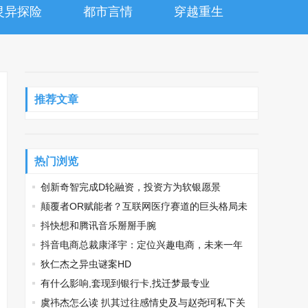
灵异探险
都市言情
穿越重生
推荐文章
热门浏览
创新奇智完成D轮融资，投资方为软银愿景
颠覆者OR赋能者？互联网医疗赛道的巨头格局未
定
抖快想和腾讯音乐掰掰手腕
抖音电商总裁康泽宇：定位兴趣电商，未来一年
将推出三大扶持计划
狄仁杰之异虫谜案HD
有什么影响,套现到银行卡,找迁梦最专业
虞祎杰怎么读 扒其过往感情史及与赵尧珂私下关