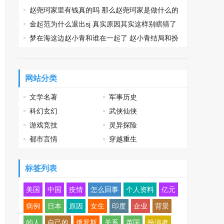
系
赵尧珂家里有钱真的吗 那么赵尧珂家是做什么的
呢
金起范为什么退出sj 真实原因其实这样别瞎猜了
梦在海这边赵小青和谁在一起了 赵小青结局和扮
演者资料一览
网站分类
文学名著
军事历史
科幻玄幻
武侠仙侠
游戏竞技
灵异探险
都市言情
穿越重生
标签列表
美国
中国
疫情
怎么回事
个人资料
亿元
病例
日本
原因
女生
印度
企业
背景
的人
自己的
俄罗斯
关系
英国
扮演者