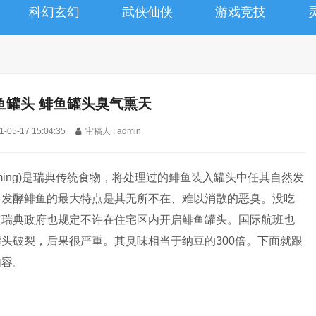
科幻玄幻
武侠仙侠
游戏竞技
鱼罐头 鲱鱼罐头臭气熏天
1-05-17 15:04:35
审稿人 : admin
mming)是瑞典传统食物，将处理过的鲱鱼装入罐头中任其自然发
。发酵鲱鱼的最大特点是其无所不在、难以消散的恶臭。没吃
道瑞典政府也规定不许在住宅区内开启鲱鱼罐头。国际航班也
头破裂，后果很严重。其臭味相当于纳豆的300倍。下面就跟
内容。