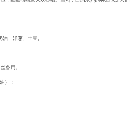
、酸奶油、洋葱、土豆。
细丝备用。
牛油）；