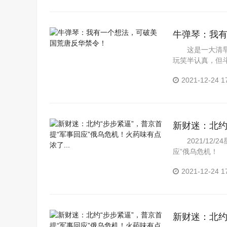
牛弹琴：我
这是一大清早
玩笑半认真，但
美国的淫...
2021-12-24 1
新财迷：北约
点浓了...
2021/12/
应”俄乌危机！ 
2021-12-24 1
新财迷：北约