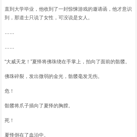
直到大学毕业，他收到了一封惊悚游戏的邀请函，他才意识
到，那道士只说了女性，可没说是女人。
……
……
“大威天龙！”夏怿将佛珠绕在手掌上，拍向了面前的骷髅。
佛珠碎裂，发出微弱的金光，骷髅毫发无伤。
危！
骷髅将爪子插向了夏怿的胸膛。
死！
夏怿倒在了血泊中。