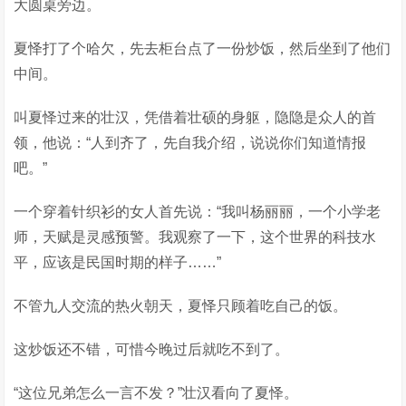
大圆桌旁边。
夏怿打了个哈欠，先去柜台点了一份炒饭，然后坐到了他们
中间。
叫夏怿过来的壮汉，凭借着壮硕的身躯，隐隐是众人的首
领，他说：“人到齐了，先自我介绍，说说你们知道情报
吧。”
一个穿着针织衫的女人首先说：“我叫杨丽丽，一个小学老
师，天赋是灵感预警。我观察了一下，这个世界的科技水
平，应该是民国时期的样子……”
不管九人交流的热火朝天，夏怿只顾着吃自己的饭。
这炒饭还不错，可惜今晚过后就吃不到了。
“这位兄弟怎么一言不发？”壮汉看向了夏怿。