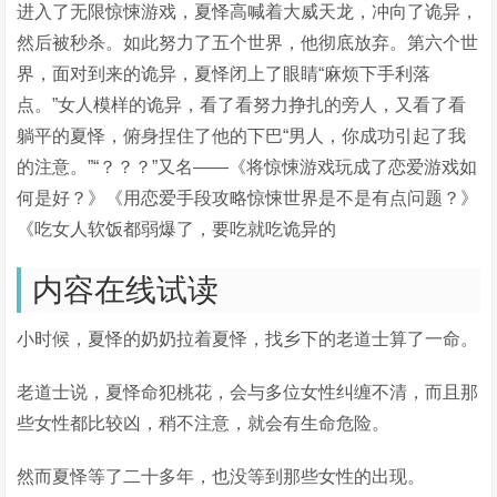
进入了无限惊悚游戏，夏怿高喊着大威天龙，冲向了诡异，
然后被秒杀。如此努力了五个世界，他彻底放弃。第六个世
界，面对到来的诡异，夏怿闭上了眼睛“麻烦下手利落
点。”女人模样的诡异，看了看努力挣扎的旁人，又看了看
躺平的夏怿，俯身捏住了他的下巴“男人，你成功引起了我
的注意。”“？？？”又名——《将惊悚游戏玩成了恋爱游戏如
何是好？》《用恋爱手段攻略惊悚世界是不是有点问题？》
《吃女人软饭都弱爆了，要吃就吃诡异的
内容在线试读
小时候，夏怿的奶奶拉着夏怿，找乡下的老道士算了一命。
老道士说，夏怿命犯桃花，会与多位女性纠缠不清，而且那
些女性都比较凶，稍不注意，就会有生命危险。
然而夏怿等了二十多年，也没等到那些女性的出现。