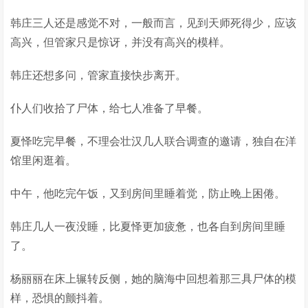
韩庄三人还是感觉不对，一般而言，见到天师死得少，应该
高兴，但管家只是惊讶，并没有高兴的模样。
韩庄还想多问，管家直接快步离开。
仆人们收拾了尸体，给七人准备了早餐。
夏怿吃完早餐，不理会壮汉几人联合调查的邀请，独自在洋
馆里闲逛着。
中午，他吃完午饭，又到房间里睡着觉，防止晚上困倦。
韩庄几人一夜没睡，比夏怿更加疲惫，也各自到房间里睡
了。
杨丽丽在床上辗转反侧，她的脑海中回想着那三具尸体的模
样，恐惧的颤抖着。