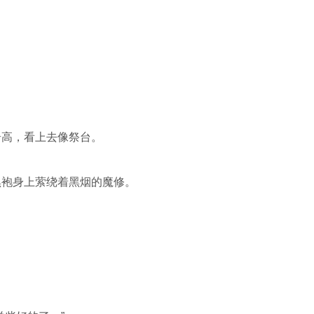
奇高，看上去像祭台。
黑袍身上萦绕着黑烟的魔修。