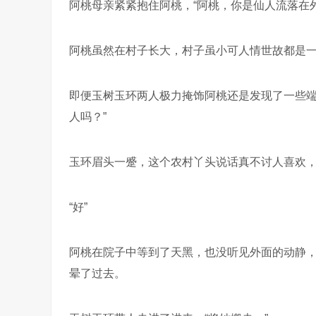
阿桃母亲紧紧抱住阿桃，“阿桃，你是仙人流落在
阿桃虽然在村子长大，村子虽小可人情世故都是
即便玉树玉环两人极力掩饰阿桃还是发现了一些端
人吗？”
玉环眉头一蹙，这个农村丫头说话真不讨人喜欢，
“好”
阿桃在院子中等到了天黑，也没听见外面的动静
晕了过去。