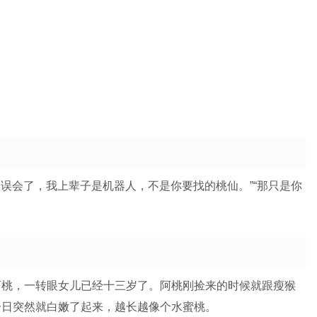
会误会了，我上辈子是机器人，不是你要找的桃仙。”“那只是你
阿桃，一转眼女儿已经十三岁了。阿桃刚捡来的时候就跟瘦猴
一日突然就白嫩了起来，越长越像个水蜜桃。