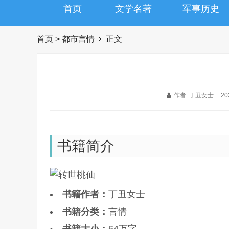
首页
文学名著
军事历史
首页
>
都市言情
正文
作者 :丁丑女士
20
书籍简介
书籍作者：
丁丑女士
书籍分类：
言情