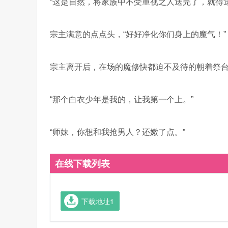
“这是自然，将家族中不受重视之人送完了，就得
宗主满意的点点头，“好好净化你们身上的魔气！”
宗主离开后，在场的魔修快都迫不及待的朝着祭
“那个白衣少年是我的，让我第一个上。”
“师妹，你想和我抢男人？还嫩了点。”
在线下载列表
下载地址1