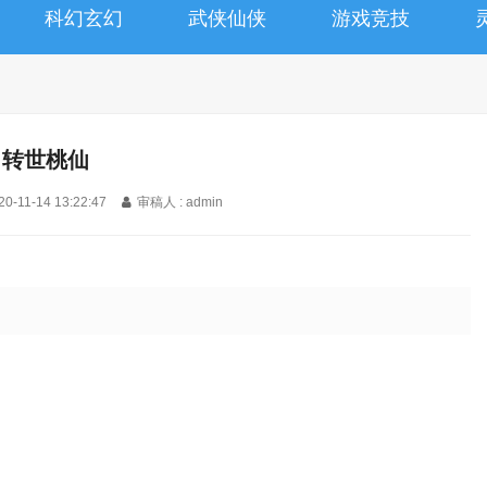
科幻玄幻
武侠仙侠
游戏竞技
转世桃仙
20-11-14 13:22:47
审稿人 : admin