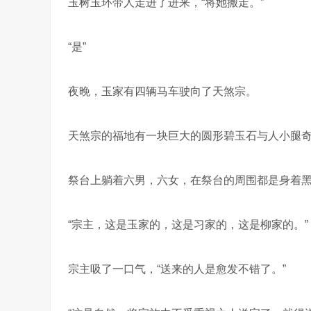
玉树玉环带人走进了进来，“将她搬走。”
“是”
夜晚，玉家有四辆马车驶向了天煞宗。
天煞宗的福地有一块巨大的圆形碧玉石与人小腿
祭台上躺着六男，六女，在祭台的周围都是身着
“宗主，这是玉家的，这是习家的，这是柳家的。”
宗主吸了一口气，“送来的人是愈发不错了。”