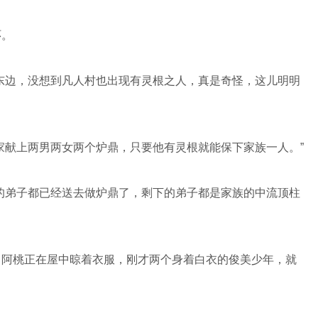
环。
东边，没想到凡人村也出现有灵根之人，真是奇怪，这儿明明
家献上两男两女两个炉鼎，只要他有灵根就能保下家族一人。”
的弟子都已经送去做炉鼎了，剩下的弟子都是家族的中流顶柱
，阿桃正在屋中晾着衣服，刚才两个身着白衣的俊美少年，就