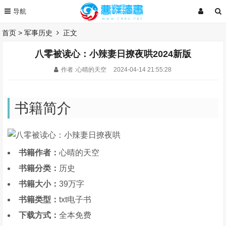
首页
>
军事历史
正文
八零被读心：小辣妻日撩夜哄2024新版
作者 :心晴的天空
2024-04-14 21:55:28
书籍简介
书籍作者：
心晴的天空
书籍分类：
历史
书籍大小：
39万字
书籍类型：
txt电子书
下载方式：
全本免费