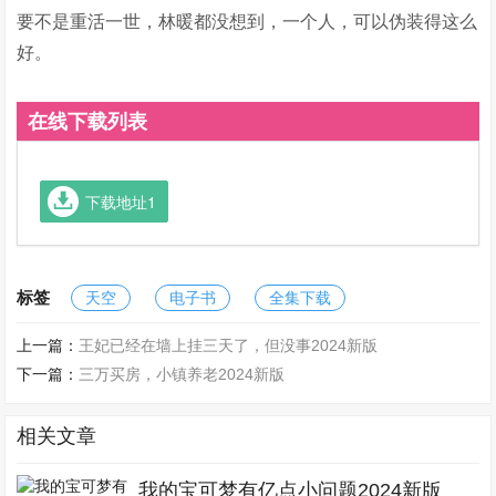
要不是重活一世，林暖都没想到，一个人，可以伪装得这么
好。
在线下载列表
下载地址1
标签
天空
电子书
全集下载
上一篇：
王妃已经在墙上挂三天了，但没事2024新版
下一篇：
三万买房，小镇养老2024新版
相关文章
我的宝可梦有亿点小问题2024新版