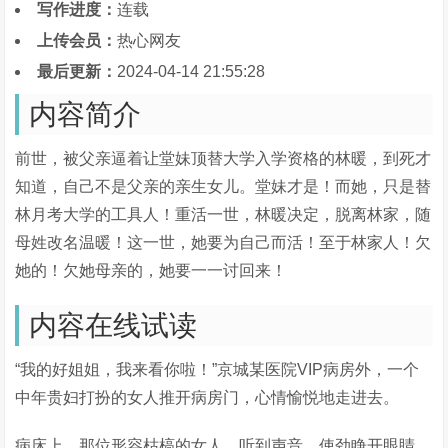
写作进度：
连载
上传会员：
热心网友
最后更新：
2024-04-14 21:55:28
内容简介
前世，被父亲逼着让堂妹顶替大学入学资格的林暖，到死才
知道，自己不是父亲的亲生女儿。堂妹才是！而她，只是替
林月考大学的工具人！重活一世，林暖决定，脱离林家，随
母姓改名温暖！这一世，她要为自己而活！至于林家人！欠
她的！欠她母亲的，她要一一讨回来！
内容在线试读
“我的好姐姐，我来看你啦！”京城某医院VIP病房外，一个
中年贵妇打扮的女人推开病房门，心情愉悦地走进去。
病床上，那位形容枯槁的女人，听到声音，使劲睁开眼睛。