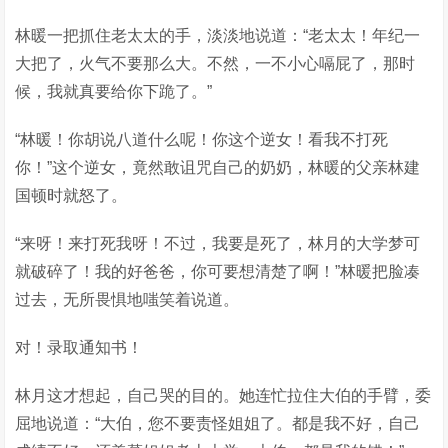
林暖一把抓住老太太的手，淡淡地说道：“老太太！年纪一
大把了，火气不要那么大。不然，一不小心嗝屁了，那时
候，我就真要给你下跪了。”
“林暖！你胡说八道什么呢！你这个逆女！看我不打死
你！”这个逆女，竟然敢诅咒自己的奶奶，林暖的父亲林建
国顿时就怒了。
“来呀！来打死我呀！不过，我要是死了，林月的大学梦可
就破碎了！我的好爸爸，你可要想清楚了啊！”林暖把脸凑
过去，无所畏惧地嗤笑着说道。
对！录取通知书！
林月这才想起，自己哭的目的。她连忙拉住大伯的手臂，委
屈地说道：“大伯，您不要责怪姐姐了。都是我不好，自己