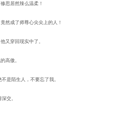
蒋修思居然辣么温柔！
，竟然成了师尊心尖尖上的人！
，他又穿回现实中了。
死的高傲。
绝不是陌生人，不要忘了我。
得深交。