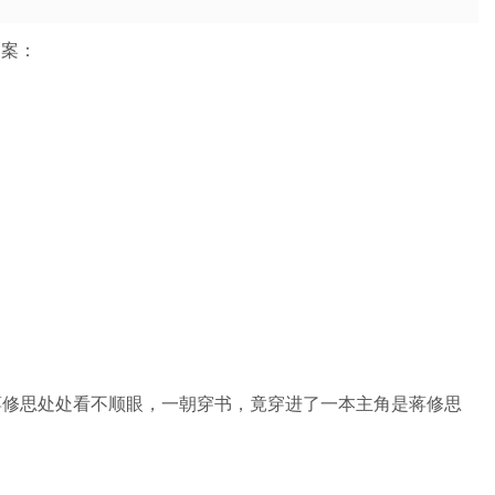
文案：
蒋修思处处看不顺眼，一朝穿书，竟穿进了一本主角是蒋修思