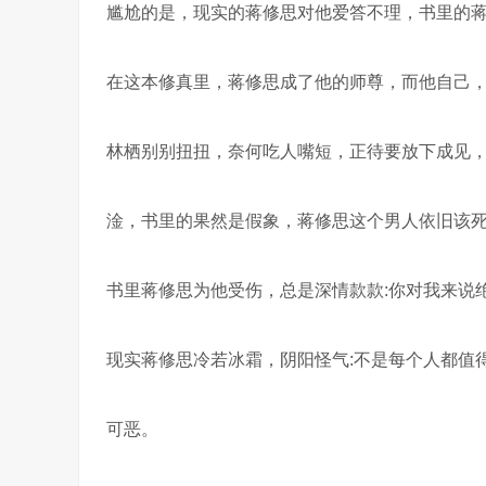
尴尬的是，现实的蒋修思对他爱答不理，书里的
在这本修真里，蒋修思成了他的师尊，而他自己
林栖别别扭扭，奈何吃人嘴短，正待要放下成见
淦，书里的果然是假象，蒋修思这个男人依旧该
书里蒋修思为他受伤，总是深情款款:你对我来说
现实蒋修思冷若冰霜，阴阳怪气:不是每个人都值
可恶。