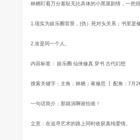
林栖盯着万分羞耻无比具体的小黑屋剧情，一把捂
1.现实为娱乐圈背景，(伪）死对头关系；书里
2.攻是同一个人。
内容标签： 娱乐圈 仙侠修真 穿书 古代幻想
搜索关键字：主角：林栖；蒋修思 ┃ 配角：7月2
一句话简介：那就演啊谁怕谁！
立意：在追寻艺术的路上同时收获真纯爱情。