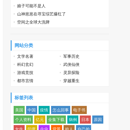
娘子可能不是人
山神崽崽在寻宝综艺爆红了
空间之全球大洗牌
网站分类
文学名著
军事历史
科幻玄幻
武侠仙侠
游戏竞技
灵异探险
都市言情
穿越重生
标签列表
美国
中国
疫情
怎么回事
电子书
个人资料
亿元
全集下载
病例
日本
原因
女生
印度
企业
背景
的人
自己的