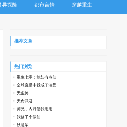
灵异探险
都市言情
穿越重生
推荐文章
热门浏览
重生七零：媳妇有点仙
全球直播中我成了渣受
无尘路
天命武君
师兄，内丹借我用用
我修了个假仙
秋意浓