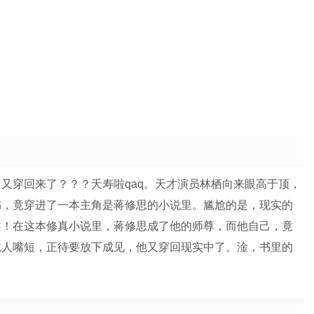
又穿回来了？？？夭寿啦qaq。天才演员林栖向来眼高于顶，
书，竟穿进了一本主角是蒋修思的小说里。尴尬的是，现实的
柔！在这本修真小说里，蒋修思成了他的师尊，而他自己，竟
吃人嘴短，正待要放下成见，他又穿回现实中了。淦，书里的