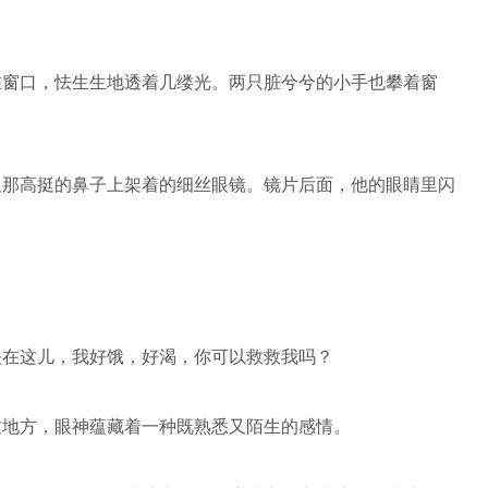
在窗口，怯生生地透着几缕光。两只脏兮兮的小手也攀着窗
及那高挺的鼻子上架着的细丝眼镜。镜片后面，他的眼睛里闪
关在这儿，我好饿，好渴，你可以救救我吗？
这地方，眼神蕴藏着一种既熟悉又陌生的感情。