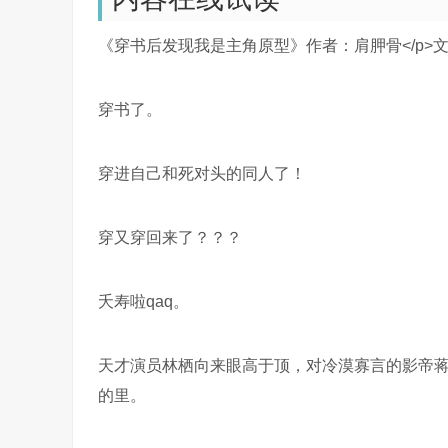
《穿书后发现我是主角原型》作者：肩胛骨</p>
穿书了。
穿进自己和死对头的同人了！
穿又穿回来了？？？
夭寿啦qaq。
天才演员林栖向来眼高于顶，对冷漠寡言的影帝
的里。