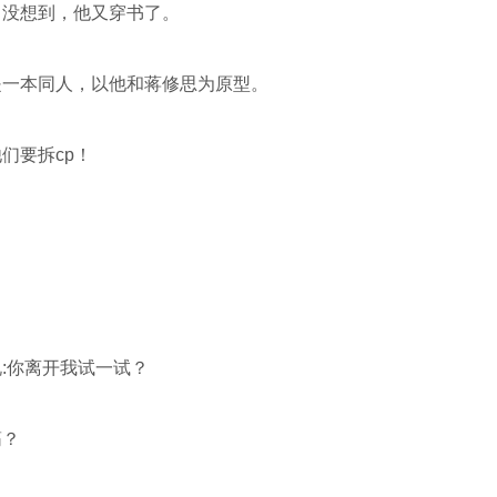
，没想到，他又穿书了。
是一本同人，以他和蒋修思为原型。
们要拆cp！
:你离开我试一试？
筋？