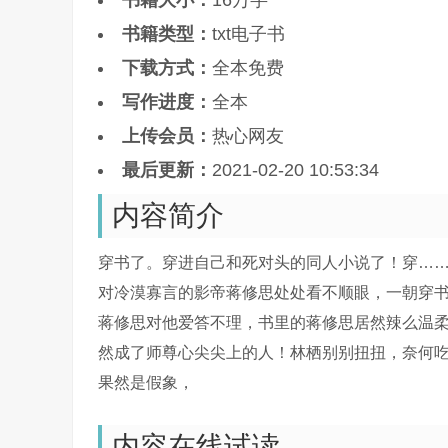
书籍大小：
16万字
书籍类型：
txt电子书
下载方式：
全本免费
写作进度：
全本
上传会员：
热心网友
最后更新：
2021-02-20 10:53:34
内容简介
穿书了。穿进自己和死对头的同人小说了！穿……
对冷漠寡言的影帝蒋修思处处看不顺眼，一朝穿
蒋修思对他爱答不理，书里的蒋修思居然辣么温
然成了师尊心尖尖上的人！林栖别别扭扭，奈何
果然是假象，
内容在线试读