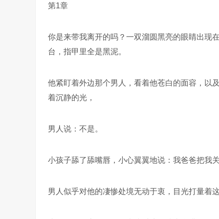
第1章
你是来带我离开的吗？一双溜圆黑亮的眼睛出现
台，指甲里全是黑泥。
他紧盯着外边那个男人，看着他苍白的面容，以
着沉静的光，
男人说：不是。
小孩子舔了舔嘴唇，小心翼翼地说：我爸爸把我
男人似乎对他的凄惨处境无动于衷，目光打量着