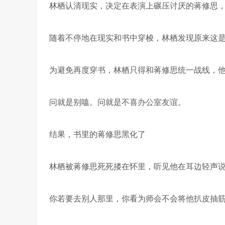
林栖认清现实，决定在表演上碾压讨厌的蒋修思
随着不停地在现实和书中穿梭，林栖发现原来这
为避免再度穿书，林栖只得和蒋修思统一战线，他
问就是别嗑。问就是不喜办公室友谊。
结果，书里的蒋修思黑化了
林栖被蒋修思死死搂在怀里，听见他在耳边轻声说
你若要去别人那里，你看为师会不会将他扒皮抽