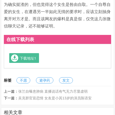
为确实挺渣的，但也觉得这个女生是咎由自取。一个自尊自
爱的女生，在遭遇另一半如此无情的要求时，应该立刻抽身
离开对方才是。而且该网友的爆料是真是假，仅凭这几张微
信聊天记录，还不能够证明。
在线下载列表
下载地址1
标签
不愿
避孕药
发文
上一篇：
张兰自曝患肺病 直播说话有气无力尽显虚弱
下一篇：
吴克群官宣恋情 女友是小其13岁的演员陈语安
相关文章