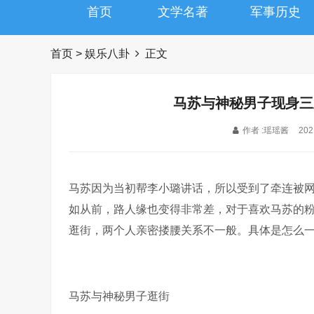
首页
文学名著
军事历史
首页
>
娱乐八卦
正文
马苏与神秘男子现身三
作者 :瑶瑶酱
202
马苏因为当初帮李小璐讲话，所以受到了牵连被
如从前，路人缘也变得非常差，对于喜欢马苏的
逛街，两个人亲密搂腰关系不一般。具体是怎么
马苏与神秘男子逛街