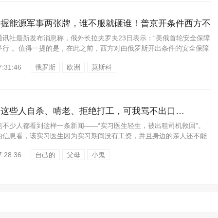
手握能源军事两张牌，谁不服就砸谁！普京开条件西方不
社最新发布消息称，俄外长拉夫罗夫23日表示：“美俄首轮安全保障
举行”。值得一提的是，在此之前，西方对由俄罗斯开出条件的安全保障
7:31:46
俄罗斯
欧洲
莫斯科
：这些人自杀、啃老、拒绝打工，可我骂不出口…
少人都看到这样一条新闻——“实习医生轻生，被出租司机救回”。
息看，该实习医生因为实习期间没有工资，并且身边的亲人还不能
7:28:36
自己的
父母
小鬼