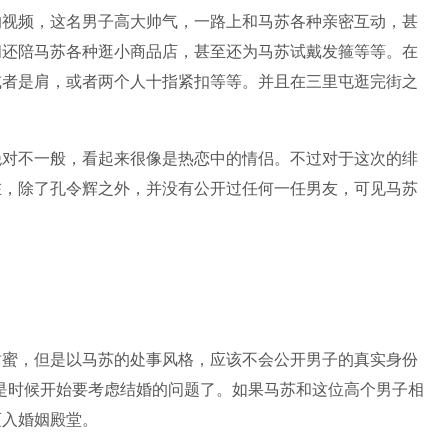
的视频，这名男子高大帅气，一路上和马苏各种亲密互动，甚
间还陪马苏各种逛小商品店，甚至还为马苏试戴发箍等等。在
或者是肩，或者两个人十指紧扣等等。并且在三里屯逛完街之
绝对不一般，看起来很像是热恋中的情侣。不过对于这次的绯
在，除了孔令辉之外，并没有公开过任何一任男友，可见马苏
甜蜜，但是以马苏的处事风格，应该不会公开男子的真实身份
也是时候开始要考虑结婚的问题了。如果马苏和这位高个男子相
迈入婚姻殿堂。