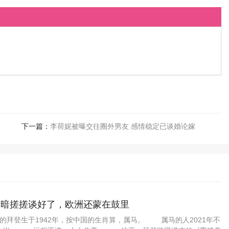
下一篇：
李荷妮被曝交往圈外男友 感情稳定已谈婚论嫁
美暗搓搓谈好了，欧洲还蒙在鼓里
拜登生于1942年，按中国的生肖算，属马。 属马的人2021年不