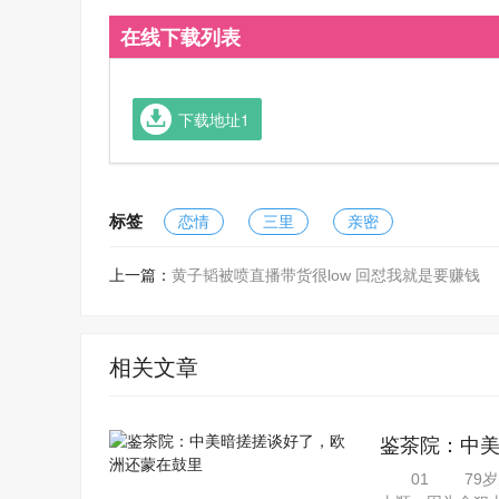
在线下载列表
下载地址1
标签
恋情
三里
亲密
上一篇：
黄子韬被喷直播带货很low 回怼我就是要赚钱
相关文章
鉴茶院：中
01 79岁的