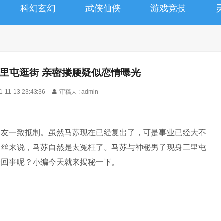
科幻玄幻
武侠仙侠
游戏竞技
里屯逛街 亲密搂腰疑似恋情曝光
1-11-13 23:43:36
审稿人 : admin
网友一致抵制。虽然马苏现在已经复出了，可是事业已经大不
粉丝来说，马苏自然是太冤枉了。马苏与神秘男子现身三里屯
一回事呢？小编今天就来揭秘一下。