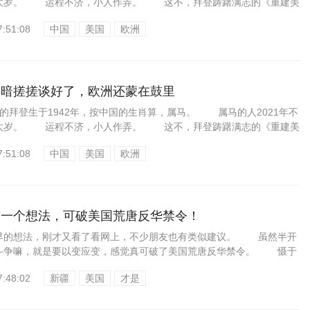
太岁。 运程不济，小人作弄。 这不，拜登踌躇满志的《重建美
7:51:08
中国
美国
欧洲
美暗搓搓谈好了，欧洲还蒙在鼓里
拜登生于1942年，按中国的生肖算，属马。 属马的人2021年不
太岁。 运程不济，小人作弄。 这不，拜登踌躇满志的《重建美
7:51:08
中国
美国
欧洲
有一个想法，可破美国荒唐反华禁令！
的想法，刚才又看了看网上，不少朋友也有类似建议。 虽然半开
斗争嘛，就是要以变应变，感觉真可破了美国荒唐反华禁令。 慑于
7:48:02
新疆
美国
才是