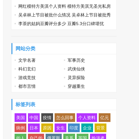
网红模特方美淇个人资料 模特方美淇无圣光私房
性感写真
吴卓林上节目被批什么情况 吴卓林上节目被批秀
英文薄情寡义
李茶的姑妈豆瓣评分多少 豆瓣5.3分口碑堪忧
网站分类
文学名著
军事历史
科幻玄幻
武侠仙侠
游戏竞技
灵异探险
都市言情
穿越重生
标签列表
美国
中国
疫情
怎么回事
个人资料
亿元
病例
日本
原因
女生
印度
企业
背景
的人
自己的
俄罗斯
关系
英国
扮演者