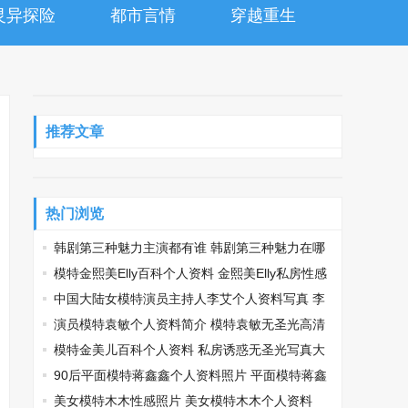
灵异探险
都市言情
穿越重生
推荐文章
热门浏览
韩剧第三种魅力主演都有谁 韩剧第三种魅力在哪
个台播
模特金熙美Elly百科个人资料 金熙美Elly私房性感
写真
中国大陆女模特演员主持人李艾个人资料写真 李
艾私房照
演员模特袁敏个人资料简介 模特袁敏无圣光高清
性感写真
模特金美儿百科个人资料 私房诱惑无圣光写真大
片
90后平面模特蒋鑫鑫个人资料照片 平面模特蒋鑫
鑫性感私房写真
美女模特木木性感照片 美女模特木木个人资料