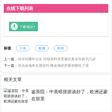
在线下载列表
下载地址1
标签
十余
眷属
年终
上一篇：
何佳怡哪年出生 详细资料背景被扒真实年龄为几岁
下一篇：
演员金瀚有女朋友吗 曝金瀚的荧幕初吻给了谁
相关文章
鉴茶院：中美暗搓搓谈好了，欧洲还蒙
在鼓里