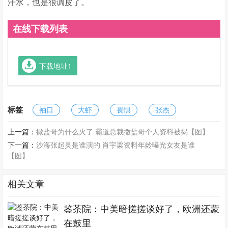
汗水，也是很调皮了。
在线下载列表
下载地址1
标签
袖口
大虾
畏惧
张杰
上一篇：
撒盐哥为什么火了 霸道总裁撒盐哥个人资料被揭【图】
下一篇：
沙海张起灵是谁演的 肖宇梁资料年龄曝光女友是谁
【图】
相关文章
鉴茶院：中美暗搓搓谈好了，欧洲还蒙
在鼓里