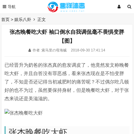
首页
>
娱乐八卦
正文
张杰晚餐吃大虾 袖口倒水自我调侃毫不畏惧变胖
【图】
作者 :索马里の母海贼
2018-09-30 17:41:14
已经晋升为奶爸的张杰真的愈发调皮了，他竟然发文称晚餐
吃大虾，并且自答没有罪恶感，看来张杰现在是不怕变胖
了，不知是否还记得当初减肥时的痛苦呢？不过偶尔吃几顿
好的也不为过，虽然要保持身材，但是晚餐吃大虾，对于张
杰来说还是美滋滋的。
张杰晚餐吃大虾