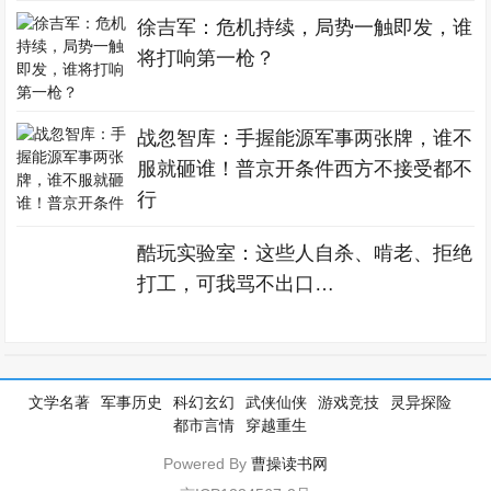
徐吉军：危机持续，局势一触即发，谁
将打响第一枪？
战忽智库：手握能源军事两张牌，谁不
服就砸谁！普京开条件西方不接受都不
行
酷玩实验室：这些人自杀、啃老、拒绝
打工，可我骂不出口…
文学名著
军事历史
科幻玄幻
武侠仙侠
游戏竞技
灵异探险
都市言情
穿越重生
Powered By
曹操读书网