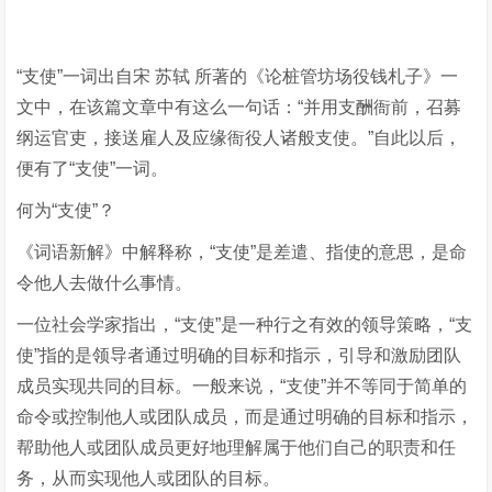
“支使”一词出自宋 苏轼 所著的《论桩管坊场役钱札子》一
文中，在该篇文章中有这么一句话：“并用支酬衙前，召募
纲运官吏，接送雇人及应缘衙役人诸般支使。”自此以后，
便有了“支使”一词。
何为“支使”？
《词语新解》中解释称，“支使”是差遣、指使的意思，是命
令他人去做什么事情。
一位社会学家指出，“支使”是一种行之有效的领导策略，“支
使”指的是领导者通过明确的目标和指示，引导和激励团队
成员实现共同的目标。一般来说，“支使”并不等同于简单的
命令或控制他人或团队成员，而是通过明确的目标和指示，
帮助他人或团队成员更好地理解属于他们自己的职责和任
务，从而实现他人或团队的目标。