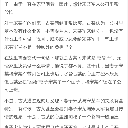
子，由于一直在家里闲着，因此，想让宋某军来公司里帮一
段忙。
对于宋某军的到来，古某感到非常唐突。古某认为：公司里
基本没有什么业务，不需要雇人。宋某军来到公司，也没有
什么工作可做，况且，或多或少总要给宋某军开一些工资，
宋某军岂不是一种额外的负担吗？
在这里需要交代一句话：那就是古某向来就是“妻管严”。无
论家里决策做什么事情，他说了都不算。基于此，当妻子宋
某将宋某军带到公司上班后，尽管古某的心里有些不乐意，
但古某还是“卖给”妻子宋某了一个面子，将宋某军留在了公
司上班。
不过，古某通过观察后发现：妻子宋某与宋某军的关系有些
特别。有时候，古某甚至会看到妻子宋某与宋某军有眉目传
情的现象。于是，古某的心里如同吃了一个苍蝇一般膈应。
妻子宋某与宋某军的眉目传情还不算。尤其是从上个月开