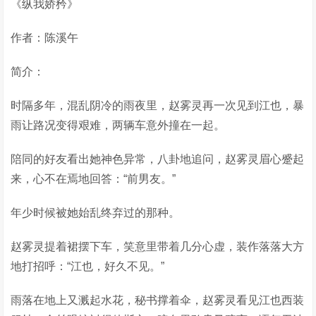
《纵我娇矜》
作者：陈溪午
简介：
时隔多年，混乱阴冷的雨夜里，赵雾灵再一次见到江也，暴
雨让路况变得艰难，两辆车意外撞在一起。
陪同的好友看出她神色异常，八卦地追问，赵雾灵眉心蹙起
来，心不在焉地回答：“前男友。”
年少时候被她始乱终弃过的那种。
赵雾灵提着裙摆下车，笑意里带着几分心虚，装作落落大方
地打招呼：“江也，好久不见。”
雨落在地上又溅起水花，秘书撑着伞，赵雾灵看见江也西装