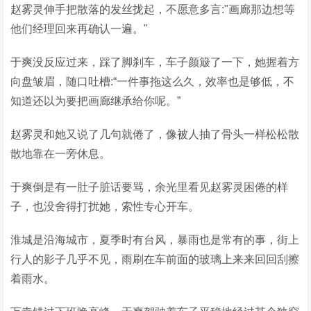
赵雾灵伸手把散落的发丝拢起，不愿意多言:"画廊那边想等
他们经理回来再确认一遍。"
于爽没反应过来，踩了脚刹车，车子颜簸了一下，她握着方
向盘皱眉，随口吐槽:“一件事拖这么久，效率也是够低，不
知道还以为要把画廊继承给你呢。”
赵雾灵和她又说了几句就倦了，像被人抽了骨头一样松松散
散地靠在一旁休息。
于爽倒是有一肚子脏话要骂，余光里看见赵雾灵困倦的样
子，也没舍得打扰她，索性专心开车。
淮城是沿海城市，夏季时有台风，暴雨也是常有的事，街上
行人的影子几乎不见，雨刷在车前面的玻璃上来来回回刮擦
着雨水。