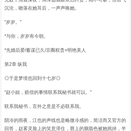
沉沦，吻落在她耳后，一声声唤她。
“岁岁。”
*与你，岁岁有今朝。
*先婚后爱/蓄谋已久/京圈权贵×明艳美人
第2章 纵我
◎于是梦境也回到十七岁◎
“赵小姐，赔偿的事情联系我秘书就可以。”
联系我秘书，言外之意是不必联系我。
阴冷的雨夜，江也的声线也是略微冷感的，简洁而又官方的
回答，赵雾灵脸上的笑意滞住，唇上的胭脂色被她抿掉，半