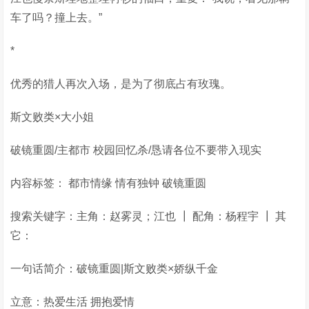
车了吗？撞上去。”
*
优秀的猎人再次入场，是为了彻底占有玫瑰。
斯文败类×大小姐
破镜重圆/主都市 校园回忆杀/恳请各位不要带入现实
内容标签： 都市情缘 情有独钟 破镜重圆
搜索关键字：主角：赵雾灵；江也 ┃ 配角：杨程宇 ┃ 其
它：
一句话简介：破镜重圆|斯文败类×娇纵千金
立意：热爱生活 拥抱爱情