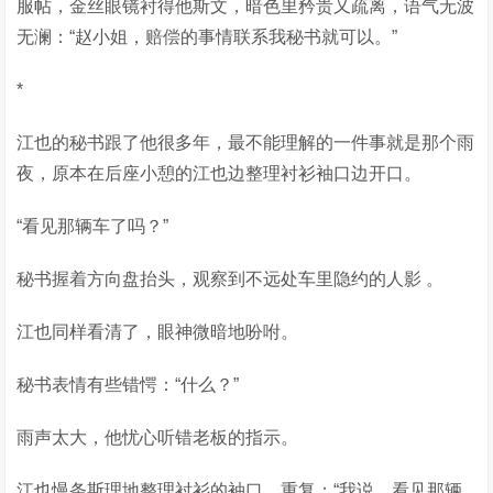
服帖，金丝眼镜衬得他斯文，暗色里矜贵又疏离，语气无波
无澜：“赵小姐，赔偿的事情联系我秘书就可以。”
*
江也的秘书跟了他很多年，最不能理解的一件事就是那个雨
夜，原本在后座小憩的江也边整理衬衫袖口边开口。
“看见那辆车了吗？”
秘书握着方向盘抬头，观察到不远处车里隐约的人影 。
江也同样看清了，眼神微暗地吩咐。
秘书表情有些错愕：“什么？”
雨声太大，他忧心听错老板的指示。
江也慢条斯理地整理衬衫的袖口，重复：“我说，看见那辆