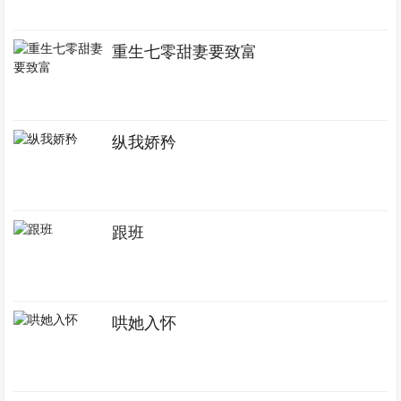
重生七零甜妻要致富
纵我娇矜
跟班
哄她入怀