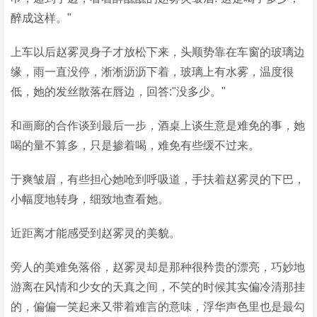
醉成这样。"
上车以后赵雾灵身子才放松下来，头顺势靠在车窗的玻璃边
缘，雨一直没停，淅淅沥沥下着，玻璃上有水雾，温度很
低，她的发丝散落在唇边，回答:"没多少。"
和画廊的合作谈到最后一步，酒桌上谈生意是难免的事，她
喝的量不算多，只是掺着喝，难免有些缓不过来。
于爽皱眉，有些担心她呛到呼吸道，手扶着赵雾灵的下巴，
小幅度地转身，细致地查看她。
近距离才能感受到赵雾灵的美貌。
旁人的美难免落俗，赵雾灵却是那种很矜贵的漂亮，巧妙地
游离在风情和少女的天真之间，不笑的时候其实偏冷清那挂
的，偏偏一笑起来又带着难言的意味，浮华声色里也是最勾