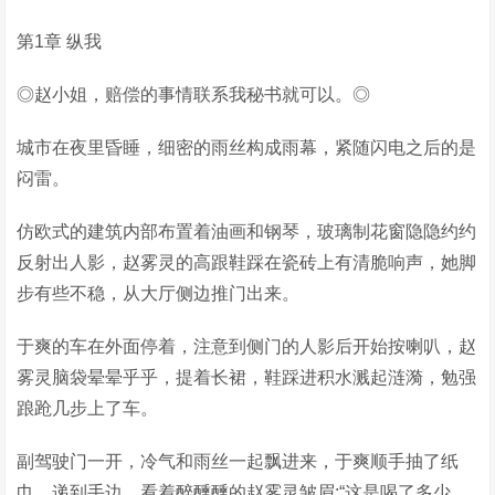
第1章 纵我
◎赵小姐，赔偿的事情联系我秘书就可以。◎
城市在夜里昏睡，细密的雨丝构成雨幕，紧随闪电之后的是
闷雷。
仿欧式的建筑内部布置着油画和钢琴，玻璃制花窗隐隐约约
反射出人影，赵雾灵的高跟鞋踩在瓷砖上有清脆响声，她脚
步有些不稳，从大厅侧边推门出来。
于爽的车在外面停着，注意到侧门的人影后开始按喇叭，赵
雾灵脑袋晕晕乎乎，提着长裙，鞋踩进积水溅起涟漪，勉强
踉跄几步上了车。
副驾驶门一开，冷气和雨丝一起飘进来，于爽顺手抽了纸
巾，递到手边，看着醉醺醺的赵雾灵皱眉:“这是喝了多少，