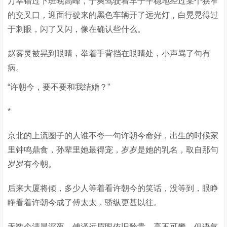
万幸错过下班晚高峰，于爽驾驶着车子平稳地经过某个狭窄
的交叉口，迎面行驶来的黑色车辆开了远光灯，白晃晃得过
于刺眼，闪了又闪，像在确认些什么。
赵雾灵被晃到眼睛，举着手背挡在眼睛处，小声骂了句有
病。
“许朝今，要不要和我结婚？”
*
京北的上流圈子的人谁不夸一句许朝今命好，出生的时候家
里钟鸣鼎食，孙辈里她最得宠，岁岁是她的乳名，取自那句
岁岁有今朝。
后来大厦将倾，多少人等着看许朝今的笑话，没等到，眼睁
睁看着许朝今成了傅太太，骄纵更甚以往。
无数个清晨深夜，傅泽远眉眼依旧矜贵，高不可攀，但语气