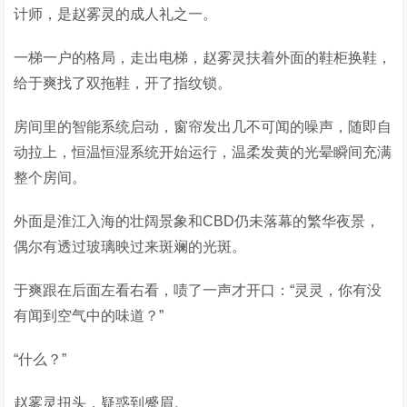
计师，是赵雾灵的成人礼之一。
一梯一户的格局，走出电梯，赵雾灵扶着外面的鞋柜换鞋，
给于爽找了双拖鞋，开了指纹锁。
房间里的智能系统启动，窗帘发出几不可闻的噪声，随即自
动拉上，恒温恒湿系统开始运行，温柔发黄的光晕瞬间充满
整个房间。
外面是淮江入海的壮阔景象和CBD仍未落幕的繁华夜景，
偶尔有透过玻璃映过来斑斓的光斑。
于爽跟在后面左看右看，啧了一声才开口：“灵灵，你有没
有闻到空气中的味道？”
“什么？”
赵雾灵扭头，疑惑到蹙眉。