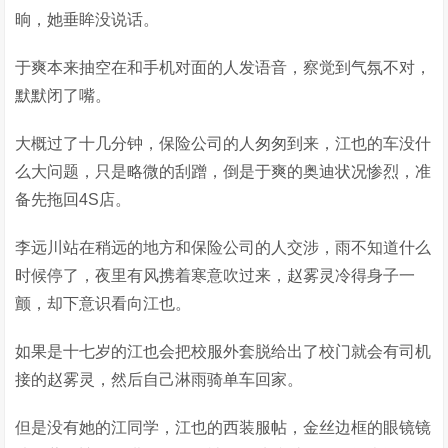
晌，她垂眸没说话。
于爽本来抽空在和手机对面的人发语音，察觉到气氛不对，
默默闭了嘴。
大概过了十几分钟，保险公司的人匆匆到来，江也的车没什
么大问题，只是略微的刮蹭，倒是于爽的奥迪状况惨烈，准
备先拖回4S店。
李远川站在稍远的地方和保险公司的人交涉，雨不知道什么
时候停了，夜里有风携着寒意吹过来，赵雾灵冷得身子一
颤，却下意识看向江也。
如果是十七岁的江也会把校服外套脱给出了校门就会有司机
接的赵雾灵，然后自己淋雨骑单车回家。
但是没有她的江同学，江也的西装服帖，金丝边框的眼镜镜