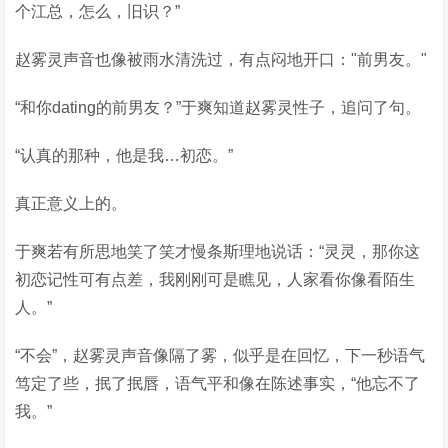
个江总，怎么，旧识？”
赵雾灵声音也像被雨水清洗过，有点闷地开口："前男友。"
“和你dating的前男友？”于爽知道赵雾灵性子，追问了句。
“认真的那种，他是我…初恋。”
真正意义上的。
于爽若有所思地笑了笑才慢条斯理地说话：“灵灵，那你这
初恋记性可有点差，我刚刚可是瞧见，人家看你像看陌生
人。”
“不会”，赵雾灵声音像隔了雾，似乎是在回忆，下一秒语气
笃定了些，抿了抿唇，语气平和像在陈述事实，“他忘不了
我。”