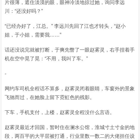
片很薄，遮住淡漠的眼，眼神冷淡地掠过她，询问李远
川：“还没好吗？”
“已经办好了，江总。” 李远川先回了江也才转头，“赵小
姐，于小姐，需要我……”
话还没说完就被打断，于爽先瞥了一眼赵雾灵，右手捏着手
机在空中晃了晃：“不用，我叫了车。”
-
网约车司机全程话不算多，赵雾灵闭着眼睛，车窗外的景象
飞驰而过，在她脸上留下霓虹色的残影。
下车，手机支付，上楼，赵雾灵全程没什么言语。
赵雾灵最近才回国，暂时住在澜水公馆，淮城寸土寸金的地
段，两百平的大平层被打通，行业里数一数二的大佬担任设