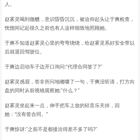
人。
赵雾灵喝到微醺，意识昏昏沉沉，被迫仰起头让于爽检查，
恍惚间记起很久之前也有人这样细致地照顾她。
于爽不知道赵雾灵心里的弯弯绕绕，给赵雾灵系好安全带以
后就退回驾驶位。
于爽边启动车子边开口询问:“代理合同签了?"
赵雾灵感眉，答非所问地嘟囔了一句，于爽没听清，打方向
盘的同时从前视镜观察她:"什么？”
赵雾灵坐起来一点，伸手把车上放的轻音乐关掉，回
她：“没有签合同。”
于爽惊讶:"之前不是都接洽得差不多了吗?"