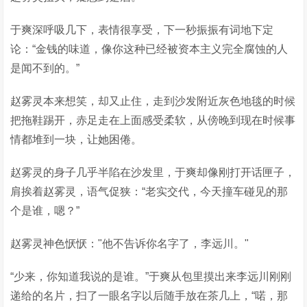
于爽深呼吸几下，表情很享受，下一秒振振有词地下定
论：“金钱的味道，像你这种已经被资本主义完全腐蚀的人
是闻不到的。”
赵雾灵本来想笑，却又止住，走到沙发附近灰色地毯的时候
把拖鞋踢开，赤足走在上面感受柔软，从傍晚到现在时候事
情都堆到一块，让她困倦。
赵雾灵的身子几乎半陷在沙发里，于爽却像刚打开话匣子，
肩挨着赵雾灵，语气促狭：“老实交代，今天撞车碰见的那
个是谁，嗯？”
赵雾灵神色恹恹："他不告诉你名字了，李远川。"
“少来，你知道我说的是谁。”于爽从包里摸出来李远川刚刚
递给的名片，扫了一眼名字以后随手放在茶几上，“喏，那