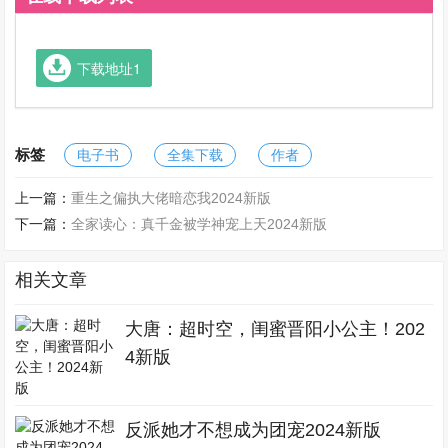
下载地址1
标签
电子书
全集下载
作者
上一篇：
重生之偏执大佬暗恋我2024新版
下一篇：
全家读心：真千金被学神宠上天2024新版
相关文章
大唐：超时空，闺蜜晋阳小公主！202
4新版
反派她才不想成为团宠2024新版