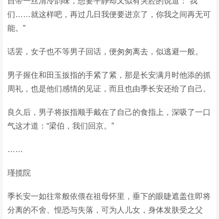
自带一丝清冷韵味，想要平静却又似有哭腔的说道：“我
们……就这样吧，再过几日我便要进京了，你我之间再无可
能。”
话罢，女子也不等男子回话，便匆匆离去，似逃避一般。
男子握住和田玉扳指的手紧了紧，那是长安满月时他添的抓
周礼，也是他们感情的见证，而且也由季长安还给了自己。
良久后，男子将扳指顺手戴在了自己的食指上，深吸了一口
气这才道：“梁伯，我们回京。”
……
瑾揽院
季长安一如往常般依偎在祖母怀里，垂下的眼睫遮盖住即将
分离的不舍、惶恐与失落，可为人儿女，身体发肤受之父