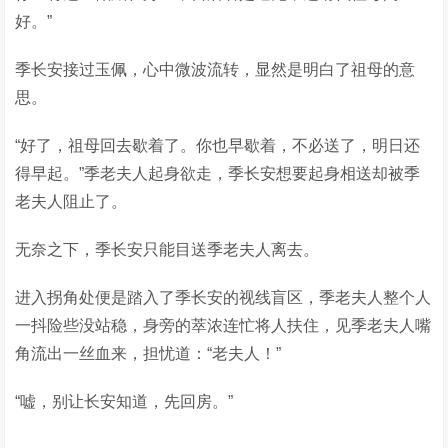
好。”
季长安接过玉佩，心中微波流转，显然是明白了祖母的意
思。
“好了，祖母回去歇着了。你也早歇着，不必送了，明日还
得早起。”季老夫人起身欲走，季长安想要起身相送却被季
老夫人阻止了。
无奈之下，季长安只能目送季老夫人离去。
进入拐角处便是踏入了季长安的视线盲区，季老夫人整个人
一抖险些没站稳，身旁的萃浓连忙将人扶住，见季老夫人嘴
角流出一丝血来，担忧道：“老夫人！”
“嘘，别让长安知道，先回房。”