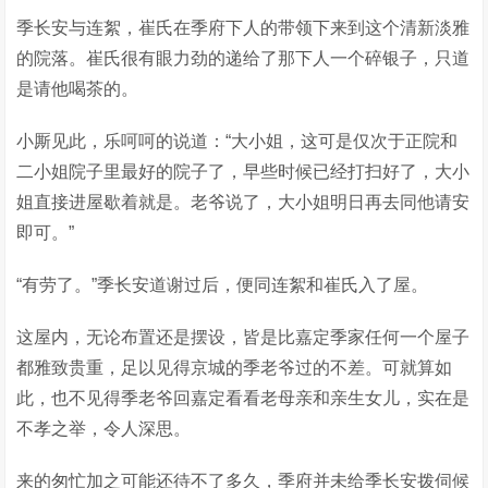
季长安与连絮，崔氏在季府下人的带领下来到这个清新淡雅
的院落。崔氏很有眼力劲的递给了那下人一个碎银子，只道
是请他喝茶的。
小厮见此，乐呵呵的说道：“大小姐，这可是仅次于正院和
二小姐院子里最好的院子了，早些时候已经打扫好了，大小
姐直接进屋歇着就是。老爷说了，大小姐明日再去同他请安
即可。”
“有劳了。”季长安道谢过后，便同连絮和崔氏入了屋。
这屋内，无论布置还是摆设，皆是比嘉定季家任何一个屋子
都雅致贵重，足以见得京城的季老爷过的不差。可就算如
此，也不见得季老爷回嘉定看看老母亲和亲生女儿，实在是
不孝之举，令人深思。
来的匆忙加之可能还待不了多久，季府并未给季长安拨伺候