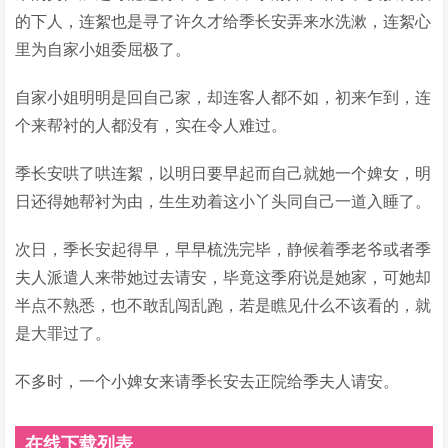
的下人，连絮也是寻了许久才给季长安弄来水洗漱，连絮心
里为自家小姐委屈极了。
自家小姐明明是回自己家，却连客人都不如，初来乍到，连
个来帮衬的人都没有，实在令人难过。
季长安哄了哄连絮，以明日要早起而自己就她一个婢女，明
日还得她帮衬为由，生生劝着这小丫头同自己一道入睡了。
次日，季长安起得早，早早梳洗完毕，静候着季老爷或者季
夫人派遣人来带她过去请安，毕竟这季府说是她家，可她却
半点不熟悉，也不敢乱闯乱跑，若是瞧见什么不该看的，就
是大罪过了。
不多时，一个小婢女来请季长安去正院给季夫人请安。
在线下载列表