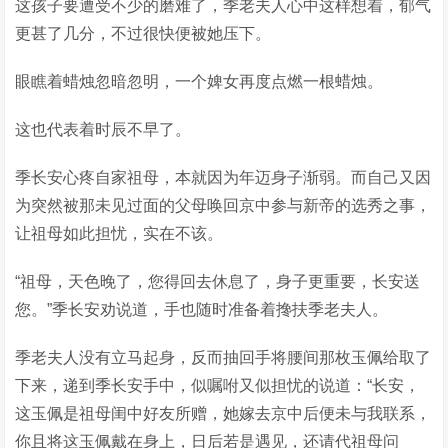
这孩子要遭受不少的磨难了，季老夫人心中这样想着，郁气
更甚了几分，不过很快便被她压下。
眼瞧着蜡烛忽暗忽明，一个婢女再度点燃一根蜡烛。
这也代表着时辰不早了。
季长安心疼自家祖母，本就因为年迈身子渐弱。而自己又因
为突然被那未见过面的父母唤回京中参与新帝的选秀之事，
让祖母如此担忧，实在不该。
“祖母，天色晚了，您得回去休息了，身子更重要，长安送
您。”季长安劝说道，手也随时准备着搀扶季老夫人。
季老夫人没有立马起身，反而抽回手将腰间那枚玉佩给取了
下来，递到季长安手中，似嘱咐又似担忧的说道：“长安，
这玉佩是祖母闺中好友所赠，她嫁去京中后便未与我联系，
你且将这玉佩戴在身上，日后若是遇见，还请代祖母问