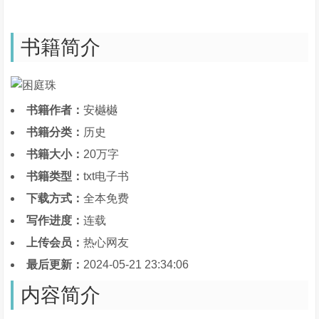
书籍简介
书籍作者：
安樾樾
书籍分类：
历史
书籍大小：
20万字
书籍类型：
txt电子书
下载方式：
全本免费
写作进度：
连载
上传会员：
热心网友
最后更新：
2024-05-21 23:34:06
内容简介