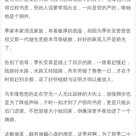
得过程书意，旁的人说要带我出去，一向是管的严的，唯独
他是个例外。
季家本家清流家族，有着极厚的底蕴，却因为季长安曾曾曾
祖父那一代做生意赔本导致破败，好好的家底几乎是赔光
了。
告别了祖母，季长安算是踏上了回京的路，一路紧赶慢赶，
陆路转水路，水路又转陆路，舟车劳顿了整整一日，才在子
时前赶到京都，花了好些钱财与证明才得以被放入。
马车慢悠悠的走在空无一人无比寂静的大街上，放慢脚步也
是为了降低声响，子时一刻才到了户部尚书府，更是只能从
后门进屋。不想迎接大小姐回家，倒像深更半夜抬进了一个
姨娘。
这般做派，颇有做贼心虚的感觉，这季府啊，为了那季二小