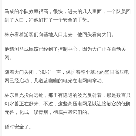
马成的小队效率很高，很快，进去的几人里面，一个队员回
到了入口，冲他们打了一个安全的手势。
林东看着游客们向基地入口走去，他回头看向大门。
他猜测马成应该已经到了控制中心，因为大门正在自动关
闭。
随着大门关闭，“滋啦”一声，保护着整个基地的坚固高压电
网已经启动，几道蓝幽幽的电光在电网间窜动。
林东目光投向远处，那里有隐隐的波光反射着，那是数百只
幻水兽正在赶来。不过，这些高压电网足以让接触它的低阶
元兽，化成一缕青烟，彻底摧毁它们的。
暂时安全了。