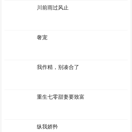
川前雨过风止
奢宠
我作精，别凑合了
重生七零甜妻要致富
纵我娇矜