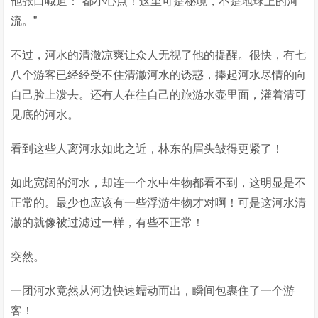
他张口喊道：“都小心点！这里可是秘境，不是地球上的河
流。”
不过，河水的清澈凉爽让众人无视了他的提醒。很快，有七
八个游客已经经受不住清澈河水的诱惑，捧起河水尽情的向
自己脸上泼去。还有人在往自己的旅游水壶里面，灌着清可
见底的河水。
看到这些人离河水如此之近，林东的眉头皱得更紧了！
如此宽阔的河水，却连一个水中生物都看不到，这明显是不
正常的。最少也应该有一些浮游生物才对啊！可是这河水清
澈的就像被过滤过一样，有些不正常！
突然。
一团河水竟然从河边快速蠕动而出，瞬间包裹住了一个游
客！