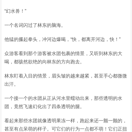
“幻水兽！”
一个名词闪过了林东的脑海。
他猛的攥起拳头，冲河边爆喝，“快，都离开河边，快！”
众游客看到那个游客被水团包裹的情景，又听到林东的大
喝，都骇然欲绝的向林东的方向跑去。
林东盯着入目的情景，眉头皱的越来越紧，甚至手心都微微
出汗。
一个接一个的水团从正从河水里蠕动出来，那些透明的水
团，竟然飞速幻化出了四条透明的腿。
看起来那些水团就像透明果冻一样，跑起来还一颤一颤的，
甚至有点呆萌的样子。可它们的行为一点都不萌！它们正扭