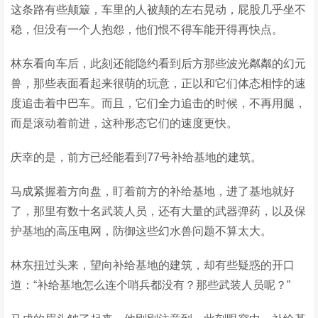
这条路有些颠簸，车里的人被颠的左右晃动，屁股几乎坐不
稳，但没有一个人抱怨，他们恨不得车能开得再快点。
林东看向车后，此刻还能隐约看到后方那些波光粼粼的幻元
兽，那些表面看起来很萌的玩意，正以和它们体态相悖的速
度追击着中巴车。而且，它们全力追击的时候，不再用腿，
而是滚动着前进，这种形态它们的速度更快。
庆幸的是，前方已经能看到77号补给基地的建筑。
马成紧握着方向盘，盯着前方的补给基地，进了基地就好
了，那里有数十名武装人员，还有大量的武器弹药，以及保
护基地的高压电网，防御这些幻水兽问题不算太大。
林东扭过头来，望向补给基地的建筑，却有些疑惑的开口
道：“补给基地怎么连个哨兵都没有？那些武装人员呢？”