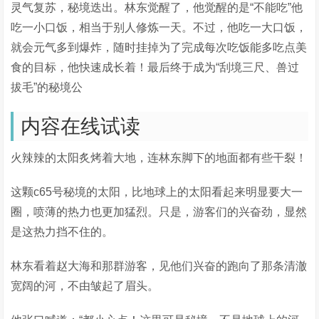
灵气复苏，秘境迭出。林东觉醒了，他觉醒的是“不能吃”他
吃一小口饭，相当于别人修炼一天。不过，他吃一大口饭，
就会元气多到爆炸，随时挂掉为了完成每次吃饭能多吃点美
食的目标，他快速成长着！最后终于成为“刮境三尺、兽过
拔毛”的秘境公
内容在线试读
火辣辣的太阳炙烤着大地，连林东脚下的地面都有些干裂！
这颗c65号秘境的太阳，比地球上的太阳看起来明显要大一
圈，喷薄的热力也更加猛烈。只是，游客们的兴奋劲，显然
是这热力挡不住的。
林东看着赵大海和那群游客，见他们兴奋的跑向了那条清澈
宽阔的河，不由皱起了眉头。