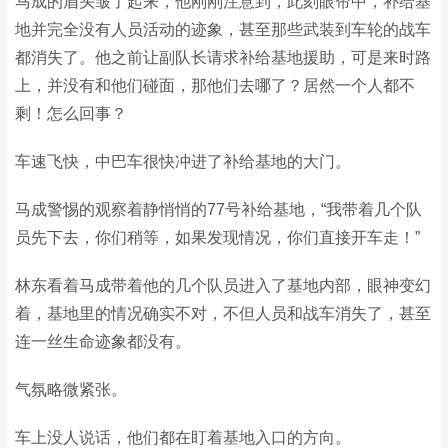
马成的眉头皱了起来，他刚刚注意到，此刻眼帘中，补给基
地并完全没有人员活动的迹象，甚至那些武装到车轮的战车
都消失了。他之前让副队长请求补给基地援助，可是来时路
上，并没有和他们碰面，那他们去哪了？居然一个人都不
剩！怎么回事？
车速飞快，中巴车很快冲进了补给基地的大门。
马成警惕的观察着静悄悄的77号补给基地，“我带着几个队
员先下去，你们稍等，如果发现情况，你们直接开车走！”
林东看着马成带着他的几个队员进入了基地内部，眼神变幻
着，基地里的情况确实不对，不但人员和战车消失了，甚至
连一丝生命迹象都没有。
气氛略微紧张。
车上没人说话，他们都在盯着基地入口的方向。