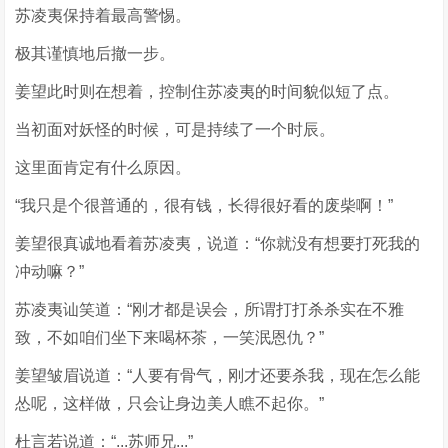
苏凌夷保持着最高警惕。
极其谨慎地后撤一步。
姜望此时则在想着，控制住苏凌夷的时间貌似短了点。
当初面对妖怪的时候，可是持续了一个时辰。
这里面肯定有什么原因。
“我只是个很普通的，很有钱，长得很好看的废柴啊！”
姜望很真诚地看着苏凌夷，说道：“你就没有想要打死我的
冲动嘛？”
苏凌夷讪笑道：“刚才都是误会，所谓打打杀杀实在不雅
致，不如咱们坐下来喝杯茶，一笑泯恩仇？”
姜望皱眉说道：“人要有骨气，刚才还要杀我，现在怎么能
怂呢，这样做，只会让身边美人瞧不起你。”
杜言若说道：“...苏师兄...”