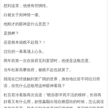
想到这里，他便有些惆怅。
白裙女子则神情一僵。
他刚才的眼神是什么意思？
是挑衅？
还是根本就瞧不起我？！
过往的一幕幕涌上心头。
两年前第一次在侯府见到姜望时，他便是这般态度。
当年杜家高攀侯府，被瞧不起也就算了。
我现在已经接触到更广阔的世界，身份地位皆不同往日而
语，你凭什么还敢用这种眼神看我？
杜言若冷着脸再次说道：“瞧你那半死不活的模样，长得再
好看又有什么用，妖怪蠃颙出现在栖霞街的时候，怎么就没