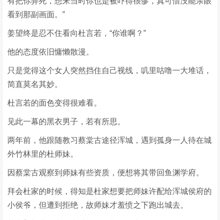
有把你弄死，想来当时你也是被吓得很惨，真可惜没能亲眼
看到那副画面。”
姜望终是忍不住看向杜言若，“你谁啊？”
他的态度依旧慵懒散漫。
只是觉得这个女人突然挡住自己视线，叽里咕噜一大堆话，
简直莫名其妙。
杜言若的面色变得很难看。
见此一幕的黑衣男子，若有所思。
两年前，他跟随教习蔡棠古途径浑城，遇到孤身一人待在城
外竹林里的杜师妹。
因蔡棠古观察到师妹有些资质，便想将其带回鱼渊学府。
拜会杜家的时候，得知是杜家想要把师妹许配给浑城侯府的
小侯爷，但遭到拒绝，故师妹才羞愤之下跑出城去。