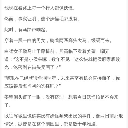
他现在看路上每一个行人都像妖怪。
然而，事实证明，连个妖怪毛都没有。
此时，有马蹄声响起。
穿着一黑一白的男女，骑着两匹高头大马，缓缓而来。
白裙女子勒马止于藤椅前，居高临下看着姜望，嘲弄
道：“这不是小侯爷嘛，数年不见，这么快就把侯府家底败
光，沦落到在街头卖画了？”
“我现在已经就读鱼渊学府，未来甚至有机会直接面圣，你
应该很后悔当初的选择吧？”
姜望侧头瞥了一眼，没有搭理，想着今日妖怪怕是不会来
了。
以往浑城里也确实没有妖怪频繁出没的事件，像两日前那般
情况，纵使是在整个隋国里，都是数十年难遇。