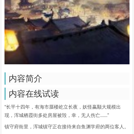
内容简介
内容在线试读
“长平十四年，有海市蜃楼屹立长夜，妖怪蠃颙大规模出
现，浑城栖霞街多处房屋被毁，幸，无人伤亡......”
镇守府衙里，浑城镇守正在接待来自鱼渊学府的两位客人。