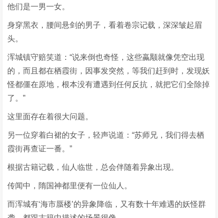
他们是一男一女。
身穿黑衣，腰间悬剑的男子，看着卷宗记载，深深皱起眉
头。
浑城镇守赔笑道：“说来倒也奇怪，这些蠃颙就像凭空出现
的，而且都在栖霞街，因事发突然，等我们赶到时，发现妖
怪都僵在原地，根本没有遭遇到任何反抗，就把它们全除掉
了。”
这里面存在着很大问题。
另一位穿着白裙的女子，轻声说道：“苏师兄，我们得去栖
霞街再查证一番。”
根据古籍记载，仙人临世，总会伴随着异象出现。
传闻中，隋国神都里便有一位仙人。
而浑城有‘海市蜃楼’的异象降临，又有数十年难遇的妖怪群
袭，都跟古籍中描述的场景很像。