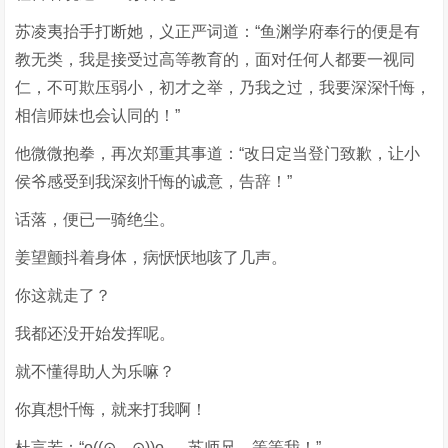
苏凌夷抬手打断她，义正严词道：“鱼渊学府奉行的便是有
教无类，我是接受过高等教育的，面对任何人都要一视同
仁，不可欺压弱小，初才之举，乃我之过，我要深深忏悔，
相信师妹也会认同的！”
他微微抱拳，再次郑重其事道：“改日定当登门致歉，让小
侯爷感受到我深刻忏悔的诚意，告辞！”
话落，便已一骑绝尘。
姜望颤抖着身体，病恹恹地咳了几声。
你这就走了？
我都还没开始发挥呢。
就不懂得助人为乐嘛？
你真想忏悔，就来打我啊！
杜言若：“o((⊙﹏⊙))o......苏师兄，等等我！”