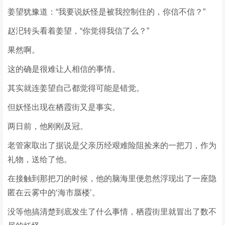
姜望犹豫道：“我要说妖怪是被我控制住的，你信不信？”
赵汜转头看着姜望，“你觉得我信了么？”
果然啊。
这的确是很难让人相信的事情。
其实就连姜望自己都觉得可能是错觉。
但妖怪出现在栖霞街又是事实。
两日前，他刚刚及冠。
老管家取出了据说是父亲历经艰难险阻捡来的一把刀，作为
礼物，送给了他。
在接触到那把刀的时候，他的脑海里便忽然浮现出了一座隐
匿在云雾中的‘海市蜃楼’。
没等他搞清楚到底发生了什么事情，栖霞街里就冒出了数不