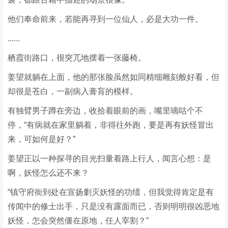
他们奉命前来，若能再寻到一位仙人，必是大功一件。
......
栖霞街路口，很突兀地摆着一张藤椅。
姜望就躺在上面，他的那张脸虽然如同精细雕刻般好看，但
却很是苍白，一副病入膏肓的模样。
有独臂男子蹲在旁边，收拾着眼前的画，嘴里嘀咕个不
停，“有病就在家里躺着，非得往外跑，要是再有妖怪冒出
来，可如何是好？”
姜望正以一种探寻的目光扫量着路上行人，闻言心想：是
啊，妖怪怎么还不来？
“镇守府衙到处在宣扬剿灭妖怪的功绩，但我觉得肯定是有
传闻中的修士出手，只是没有露面而已，否则明明很凶恶地
妖怪，怎会突然僵在原地，任人宰割？”