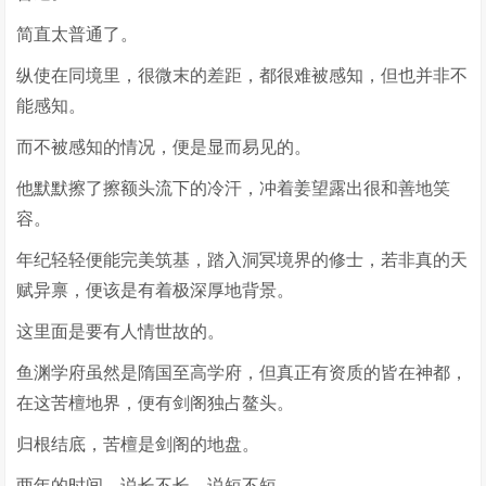
简直太普通了。
纵使在同境里，很微末的差距，都很难被感知，但也并非不
能感知。
而不被感知的情况，便是显而易见的。
他默默擦了擦额头流下的冷汗，冲着姜望露出很和善地笑
容。
年纪轻轻便能完美筑基，踏入洞冥境界的修士，若非真的天
赋异禀，便该是有着极深厚地背景。
这里面是要有人情世故的。
鱼渊学府虽然是隋国至高学府，但真正有资质的皆在神都，
在这苦檀地界，便有剑阁独占鳌头。
归根结底，苦檀是剑阁的地盘。
两年的时间，说长不长，说短不短。