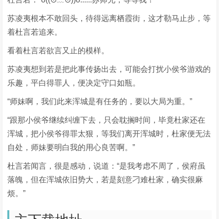
苏凌夷根本不敢回头，待得远离栖霞街，这才勒马止步，等
着杜言若追来。
看着杜言若欲言又止的模样。
苏凌夷想到若是把此事传扬出去，可能会打扰小侯爷游戏的
乐趣，平白得罪人，便决定守口如瓶。
“师妹啊，我们此来浑城是有任务的，要以大局为重。”
“跟那小侯爷继续纠缠下去，只会耽搁时间，毕竟杜家还在
浑城，把小侯爷得罪太狠，等我们离开浑城时，杜家便无法
自处，师妹要明白我的用心良苦啊。”
杜言若闻言，很是感动，说道：“是我考虑不周了，侯府虽
落魄，但在浑城依旧势大，若是刻意刁难杜家，确实很麻
烦。”