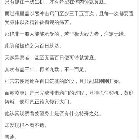
只有抓住一线生机，才有希望在体内铸就黄庭。
而过程里需以炁冲击窍门至少三千五百次，且每一次都要遭
受身体以及精神被撕裂的痛苦。
那绝非一般人能够承受的，若非极大毅力者，注定无缘。
此阶段被称之为百日筑基。
天赋异禀者，甚至无需百日便可铸就黄庭。
其次有需三年，再者九载，不一而足。
杜言若便是处在百日筑基的阶段，且只能算刚刚开始。
而苏凌夷则是已完成冲击窍门的过程，只待抓住契机，黄庭
铸就，便可真正跨入修行大门。
他认真观察着姜望身上是否有什么特殊之处。
却发现根本看不透。
普通。