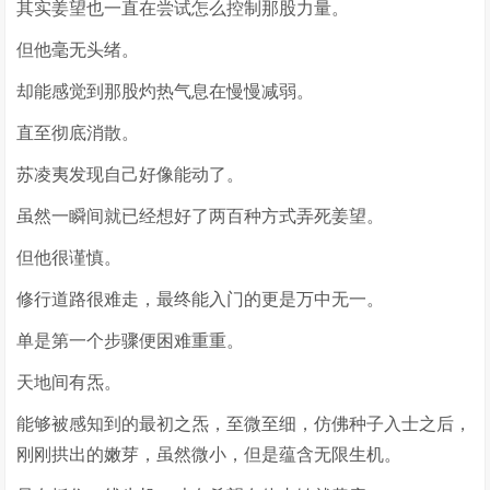
其实姜望也一直在尝试怎么控制那股力量。
但他毫无头绪。
却能感觉到那股灼热气息在慢慢减弱。
直至彻底消散。
苏凌夷发现自己好像能动了。
虽然一瞬间就已经想好了两百种方式弄死姜望。
但他很谨慎。
修行道路很难走，最终能入门的更是万中无一。
单是第一个步骤便困难重重。
天地间有炁。
能够被感知到的最初之炁，至微至细，仿佛种子入士之后，
刚刚拱出的嫩芽，虽然微小，但是蕴含无限生机。