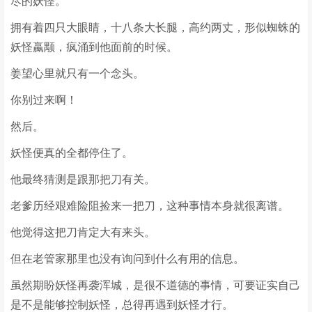
尽的妖怪。
拥有着四只大眼睛，十八条大长腿，高约两丈，形似蜘蛛的
妖怪蠃颙，疯涌到他面前的时候。
姜望心里就只有一个念头。
你别过来啊！
然后。
妖怪便真的全都停住了。
他最终猜测是跟那把刀有关。
老爹历经艰难险阻捡来一把刀，这种事情本身就很离谱。
他觉得这把刀肯定大有来头。
但在老管家那里也没有询问到什么有用的信息。
虽然期盼妖怪再袭浑城，是很不道德的事情，可要证实自己
是不是能够控制妖怪，总得再遇到妖怪才行。