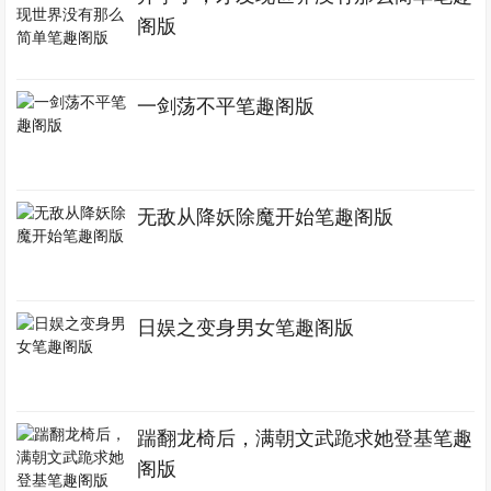
阁版
一剑荡不平笔趣阁版
无敌从降妖除魔开始笔趣阁版
日娱之变身男女笔趣阁版
踹翻龙椅后，满朝文武跪求她登基笔趣
阁版