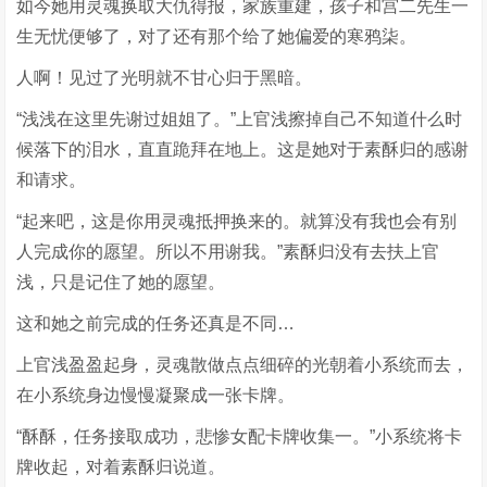
如今她用灵魂换取大仇得报，家族重建，孩子和宫二先生一
生无忧便够了，对了还有那个给了她偏爱的寒鸦柒。
人啊！见过了光明就不甘心归于黑暗。
“浅浅在这里先谢过姐姐了。”上官浅擦掉自己不知道什么时
候落下的泪水，直直跪拜在地上。这是她对于素酥归的感谢
和请求。
“起来吧，这是你用灵魂抵押换来的。就算没有我也会有别
人完成你的愿望。所以不用谢我。”素酥归没有去扶上官
浅，只是记住了她的愿望。
这和她之前完成的任务还真是不同…
上官浅盈盈起身，灵魂散做点点细碎的光朝着小系统而去，
在小系统身边慢慢凝聚成一张卡牌。
“酥酥，任务接取成功，悲惨女配卡牌收集一。”小系统将卡
牌收起，对着素酥归说道。