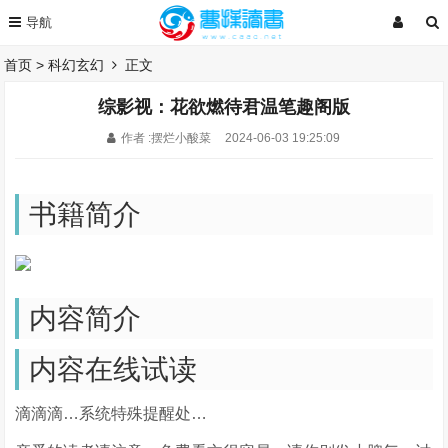
首页
>
科幻玄幻
正文
综影视：花欲燃待君温笔趣阁版
作者 :摆烂小酸菜
2024-06-03 19:25:09
书籍简介
内容简介
内容在线试读
滴滴滴…系统特殊提醒处…