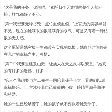
“这是我的任务，你说吧。”素酥归今天难得的整个人都轻
松，脾气都好了不少。
“第一我想要无峰尽毁，点竹血债血偿。”上官浅的笑容早就
不见，现在的她满眼的恨意满身的杀气，可是又有着一种枯
败的无力感。
这个愿望是她穷极一生都没有实现的仇恨，她多想时间停留
在儿时的幸福之中。可惜…
“第二个我要重建孤山派，让族人在天之灵得以安息。”她真
的有好多的遗憾，好多…
“第三个我想要与宫二先生一同陪着孩子长大，看他们以后
幸福快乐。”上官浅摸着自己鼓鼓的小腹，眼睛里满是期许
和慈爱。
她的一生已经够苦了，她的孩子就不要跟着她受罪了。