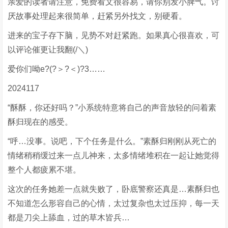
亲爱的读者请注意，免费看文很容易，请你别发小脾气。讨
厌故事处理起来很简单，赶紧另外找文，别硬看。
进来的宝子存下脑，见势不对赶紧跑。如果真心很喜欢，可
以评论催更让我翻(/＼)
爱你们呦e?(?＞?＜)?3……
2024117
“酥酥，你还好吗？”小系统特意将自己的声音放轻的问着素
酥归现在的感受。
“呼…没事。说吧，下个任务是什么。”素酥归刚刚从死亡的
情绪稍稍缓过来一点儿神来，太多情绪堆积在一起让她觉得
整个人都疲累不堪。
这次的任务她差一点就失败了，卧底警察还真是…素酥归也
不知道怎么形容自己的心情，太过复杂也太过压抑，每一天
都是刀尖上舔血，过的草木皆兵…