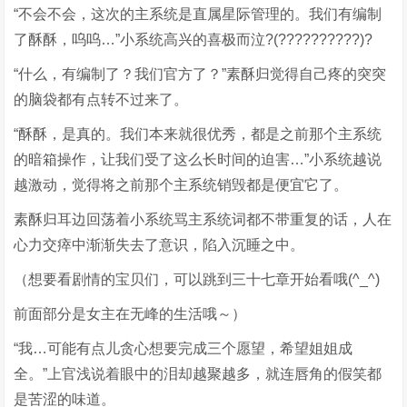
“不会不会，这次的主系统是直属星际管理的。我们有编制
了酥酥，呜呜…”小系统高兴的喜极而泣?(??????????)?
“什么，有编制了？我们官方了？”素酥归觉得自己疼的突突
的脑袋都有点转不过来了。
“酥酥，是真的。我们本来就很优秀，都是之前那个主系统
的暗箱操作，让我们受了这么长时间的迫害…”小系统越说
越激动，觉得将之前那个主系统销毁都是便宜它了。
素酥归耳边回荡着小系统骂主系统词都不带重复的话，人在
心力交瘁中渐渐失去了意识，陷入沉睡之中。
（想要看剧情的宝贝们，可以跳到三十七章开始看哦(^_^)
前面部分是女主在无峰的生活哦～）
“我…可能有点儿贪心想要完成三个愿望，希望姐姐成
全。”上官浅说着眼中的泪却越聚越多，就连唇角的假笑都
是苦涩的味道。