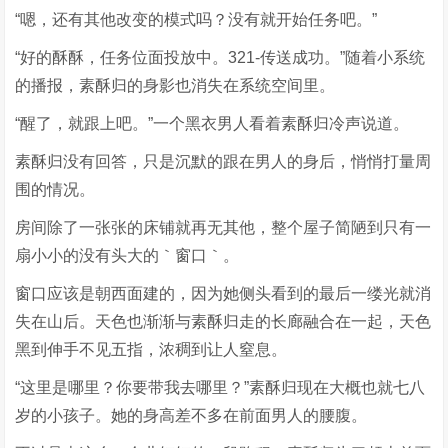
“嗯，还有其他改变的模式吗？没有就开始任务吧。”
“好的酥酥，任务位面投放中。321-传送成功。”随着小系统
的播报，素酥归的身影也消失在系统空间里。
“醒了，就跟上吧。”一个黑衣男人看着素酥归冷声说道。
素酥归没有回答，只是沉默的跟在男人的身后，悄悄打量周
围的情况。
房间除了一张张的床铺就再无其他，整个屋子简陋到只有一
扇小小的没有头大的｀窗口｀。
窗口应该是朝西面建的，因为她侧头看到的最后一缕光就消
失在山后。天色也渐渐与素酥归走的长廊融合在一起，天色
黑到伸手不见五指，浓稠到让人窒息。
“这里是哪里？你要带我去哪里？”素酥归现在大概也就七八
岁的小孩子。她的身高差不多在前面男人的腰腹。