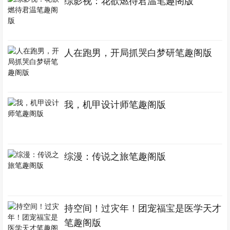
综影视：花欲燃待君温笔趣阁版
人在跑男，开局抓哭白梦研笔趣阁版
我，机甲设计师笔趣阁版
综漫：传说之旅笔趣阁版
持空间！过灾年！团宠福宝是医学天才
笔趣阁版