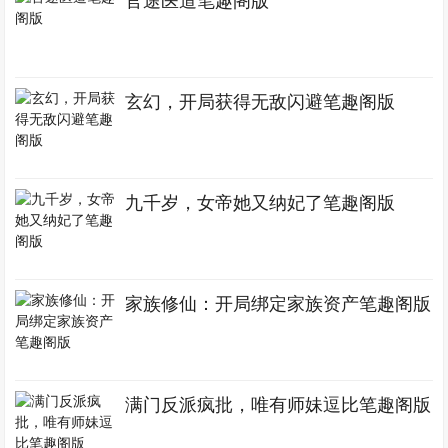
官途医道笔趣阁版
玄幻，开局获得无敌闪避笔趣阁版
九千岁，女帝她又纳妃了笔趣阁版
家族修仙：开局绑定家族资产笔趣阁版
满门反派疯批，唯有师妹逗比笔趣阁版