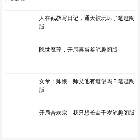
人在截教写日记，通天被玩坏了笔趣阁
版
隐世魔尊，开局喜当爹笔趣阁版
女帝：师娘，师父他有道侣吗？笔趣阁
版
开局合欢宗：我只想长命千岁笔趣阁版