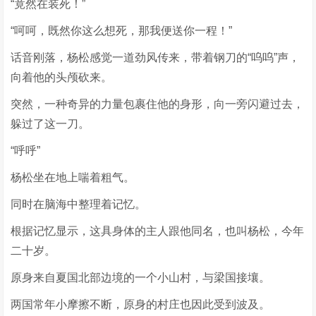
“竟然在装死！”
“呵呵，既然你这么想死，那我便送你一程！”
话音刚落，杨松感觉一道劲风传来，带着钢刀的“呜呜”声，
向着他的头颅砍来。
突然，一种奇异的力量包裹住他的身形，向一旁闪避过去，
躲过了这一刀。
“呼呼”
杨松坐在地上喘着粗气。
同时在脑海中整理着记忆。
根据记忆显示，这具身体的主人跟他同名，也叫杨松，今年
二十岁。
原身来自夏国北部边境的一个小山村，与梁国接壤。
两国常年小摩擦不断，原身的村庄也因此受到波及。