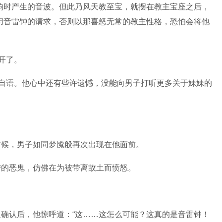
响时产生的音波。但此乃风天教至宝，就摆在教主宝座之后，
用音雷钟的请求，否则以那喜怒无常的教主性格，恐怕会将他
开了。
喃自语。他心中还有些许遗憾，没能向男子打听更多关于妹妹的
时候，男子如同梦魇般再次出现在他面前。
狞的恶鬼，仿佛在为被带离故土而愤怒。
确认后，他惊呼道：“这……这怎么可能？这真的是音雷钟！