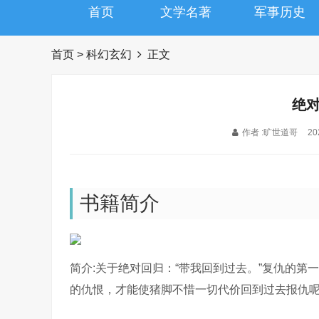
首页
文学名著
军事历史
首页
>
科幻玄幻
正文
绝
作者 :旷世道哥
20
书籍简介
简介:关于绝对回归：“带我回到过去。”复仇的
的仇恨，才能使猪脚不惜一切代价回到过去报仇呢