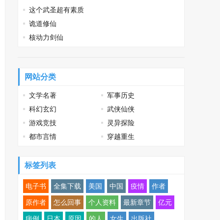
这个武圣超有素质
诡道修仙
核动力剑仙
网站分类
文学名著
军事历史
科幻玄幻
武侠仙侠
游戏竞技
灵异探险
都市言情
穿越重生
标签列表
电子书
全集下载
美国
中国
疫情
作者
原作者
怎么回事
个人资料
最新章节
亿元
病例
日本
原因
的人
女生
出版社