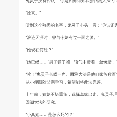
鬼灵子没有否认：“你是如何得知我会回溯大法的
“徐真。”
听到这个熟悉的名字，鬼灵子心头一震：“你认识家
“浪迹天涯时，曾与令妹有过一面之缘。”
“她现在何处？”
“她已经……”男子顿了顿，语气中带着一丝惋惜，“
“唉！”鬼灵子长叹一声。回溯大法是他们家族数
从小便跟随父亲学习，希望能将此法完善。
十年前，妹妹不堪重负，选择离家出走。鬼灵子
回溯大法的研究。
“小真她……是怎么死的？”