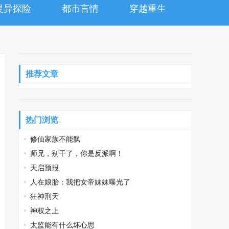
灵异探险
都市言情
穿越重生
推荐文章
热门浏览
修仙家族不能飘
师兄，别干了，你是反派啊！
天启预报
人在娘胎：我把女帝妹妹曝光了
狂神刑天
神权之上
太监能有什么坏心思