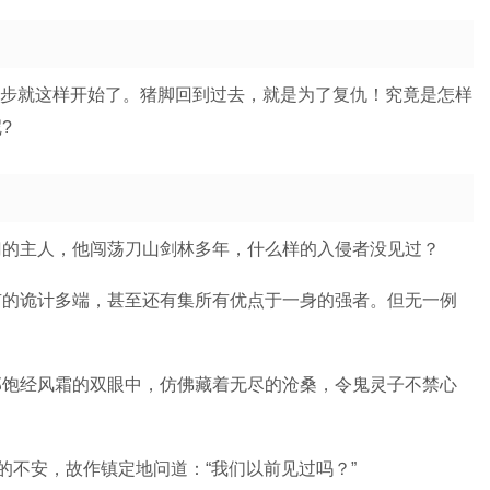
第一步就这样开始了。猪脚回到过去，就是为了复仇！究竟是怎样
?
门的主人，他闯荡刀山剑林多年，什么样的入侵者没见过？
有的诡计多端，甚至还有集所有优点于一身的强者。但无一例
那饱经风霜的双眼中，仿佛藏着无尽的沧桑，令鬼灵子不禁心
的不安，故作镇定地问道：“我们以前见过吗？”