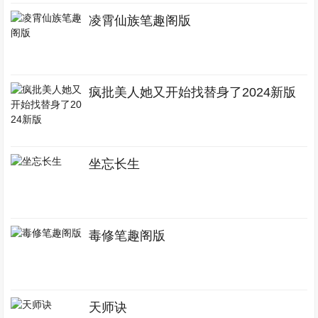
凌霄仙族笔趣阁版
疯批美人她又开始找替身了2024新版
坐忘长生
毒修笔趣阁版
天师诀