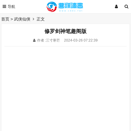
首页
>
武侠仙侠
正文
修罗剑神笔趣阁版
作者 :三寸寒芒
2024-03-26 07:22:39