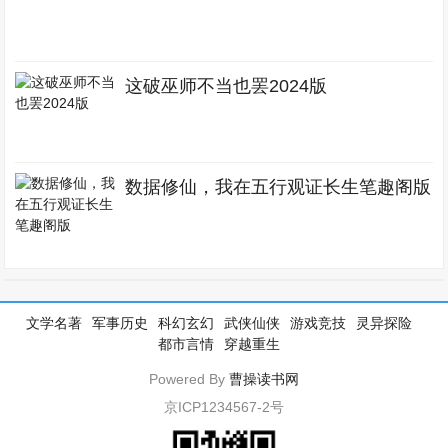
这破巫师不当也罢2024版
数据修仙，我在五行观证长生笔趣阁版
文学名著
军事历史
科幻玄幻
武侠仙侠
游戏竞技
灵异探险
都市言情
穿越重生
Powered By
曹操读书网
京ICP1234567-2号