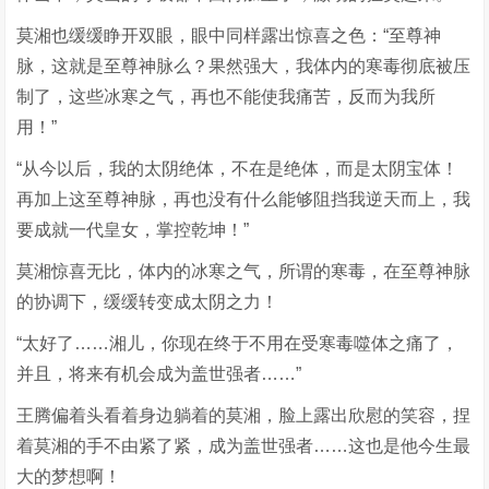
莫湘也缓缓睁开双眼，眼中同样露出惊喜之色：“至尊神
脉，这就是至尊神脉么？果然强大，我体内的寒毒彻底被压
制了，这些冰寒之气，再也不能使我痛苦，反而为我所
用！”
“从今以后，我的太阴绝体，不在是绝体，而是太阴宝体！
再加上这至尊神脉，再也没有什么能够阻挡我逆天而上，我
要成就一代皇女，掌控乾坤！”
莫湘惊喜无比，体内的冰寒之气，所谓的寒毒，在至尊神脉
的协调下，缓缓转变成太阴之力！
“太好了……湘儿，你现在终于不用在受寒毒噬体之痛了，
并且，将来有机会成为盖世强者……”
王腾偏着头看着身边躺着的莫湘，脸上露出欣慰的笑容，捏
着莫湘的手不由紧了紧，成为盖世强者……这也是他今生最
大的梦想啊！