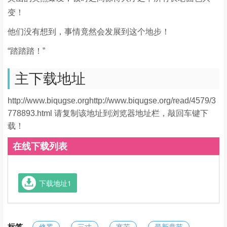
变！
他们没有想到，事情竟然会发展到这个地步！
“踏踏踏！”
主下载地址
http://www.biqugse.orghttp://www.biqugse.org/read/4579/3
778893.html 请复制该地址到浏览器地址栏，敲回车键下
载！
在线下载列表
下载地址1
标签