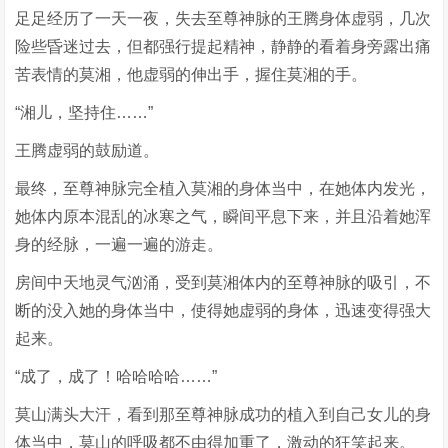
足足经历了一天一夜，失去至尊神脉的王腾身体虚弱，几次
险些昏迷过去，但都强行提起精神，静静的看着身旁露出痛
苦表情的莫湘，他虚弱的伸出手，握住莫湘的手。
“湘儿，坚持住……”
王腾虚弱的鼓励道。
最终，至尊神脉完全植入莫湘的身体当中，在她体内发光，
她体内原本混乱的冰寒之气，瞬间平息下来，并且沿着她浑
身的经脉，一遍一遍的游走。
房间中天地灵气汹涌，受到莫湘体内的至尊神脉的吸引，不
断的没入她的身体当中，使得她虚弱的身体，迅速变得强大
起来。
“成了，成了！哈哈哈哈……”
莫山满头大汗，看到那至尊神脉成功的植入到自己女儿的身
体当中，莫山的呼吸都不由得加重了，激动的狂笑起来。