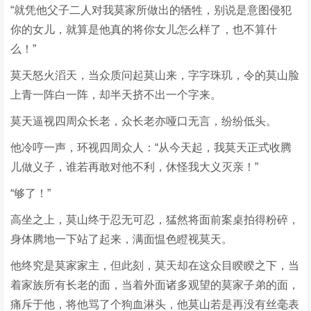
“就凭他父子二人对我莫家所做出的牺牲，别说是意图侵犯
你的女儿，就算是他真的将你女儿怎么样了，也不算什
么！”
莫天怒火滔天，当众质问起莫山来，字字珠玑，令的莫山脸
上青一阵白一阵，却半天挤不出一个字来。
莫天逼视四周众长老，众长老亦哑口无言，纷纷低头。
他冷哼一声，环视四周众人：“从今天起，我莫天正式收腾
儿做义子，谁若再敢对他不利，休怪我大义灭亲！”
“够了！”
高坐之上，莫山终于忍无可忍，猛然将面前案桌拍得粉碎，
身体腾地一下站了起来，满面愠色瞪视莫天。
他终究是莫家家主，但此刻，莫天却在这众目睽睽之下，当
着家族所有长老的面，当着外面诸多观望的莫家子弟的面，
痛斥于他，将他骂了个狗血淋头，他莫山若是再没有丝毫表