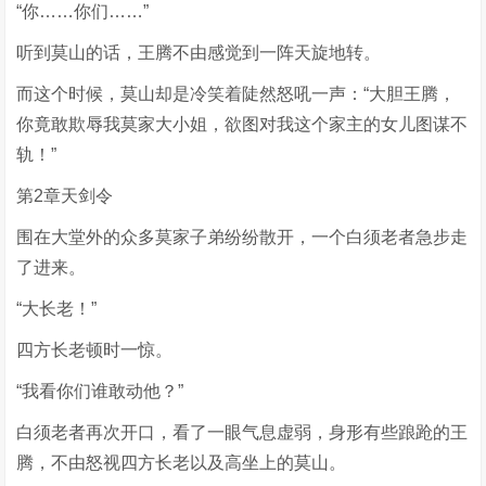
“你……你们……”
听到莫山的话，王腾不由感觉到一阵天旋地转。
而这个时候，莫山却是冷笑着陡然怒吼一声：“大胆王腾，
你竟敢欺辱我莫家大小姐，欲图对我这个家主的女儿图谋不
轨！”
第2章天剑令
围在大堂外的众多莫家子弟纷纷散开，一个白须老者急步走
了进来。
“大长老！”
四方长老顿时一惊。
“我看你们谁敢动他？”
白须老者再次开口，看了一眼气息虚弱，身形有些踉跄的王
腾，不由怒视四方长老以及高坐上的莫山。