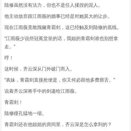
陆修虽然没有法力，但也不是任人揉捏的泥人。
他主动放弃跟江雨薇的婚事已经是对她莫大的让步。
现在江雨薇竟敢觊觎青霜剑，这已经触及到陆修的底线。
“江雨薇少说些冠冕堂皇的话，我姐的青霜剑谁也别想拿
走。”
哼！
这时候，齐云深从门外破门而入。
“表妹，青霜剑直接抢便是，你又何必跟他多费唇舌。”
说着齐云深将手中的剑递给江雨薇。
青霜剑！
陆修瞳孔猛地一缩。
青霜剑还在他姐姐的房间里，齐云深是怎么拿到的？