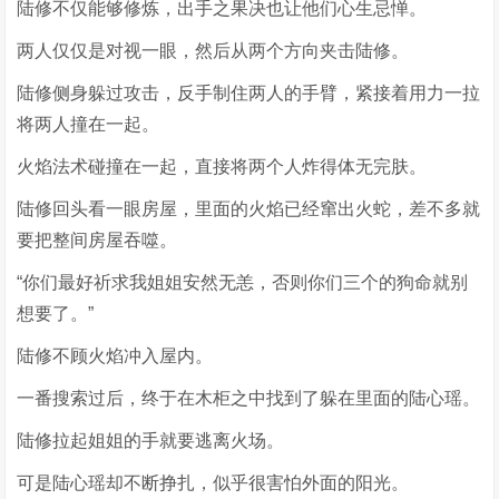
陆修不仅能够修炼，出手之果决也让他们心生忌惮。
两人仅仅是对视一眼，然后从两个方向夹击陆修。
陆修侧身躲过攻击，反手制住两人的手臂，紧接着用力一拉
将两人撞在一起。
火焰法术碰撞在一起，直接将两个人炸得体无完肤。
陆修回头看一眼房屋，里面的火焰已经窜出火蛇，差不多就
要把整间房屋吞噬。
“你们最好祈求我姐姐安然无恙，否则你们三个的狗命就别
想要了。”
陆修不顾火焰冲入屋内。
一番搜索过后，终于在木柜之中找到了躲在里面的陆心瑶。
陆修拉起姐姐的手就要逃离火场。
可是陆心瑶却不断挣扎，似乎很害怕外面的阳光。