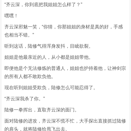
“齐云深，你到底把我姐姐怎么样了？”
嘿嘿！
齐云深邪魅一笑，“你猜，你那姐姐的身材是真的好，手感
也相当不错。”
听到这话，陆修气得浑身发抖，目眦欲裂。
姐姐是他最亲近的人，从小都是姐姐带他。
即便他是个无法修炼的普通人，姐姐也护持着他，让神剑宗
的所有人都不敢欺负他。
现在听到姐姐受欺负，陆修怎么可能忍得了。
“齐云深我杀了你。”
陆修一拳挥出，直取齐云深的面门。
面对陆修的进攻，齐云深不慌不忙，大手探出直接抓过陆修
的肩头，就将陆修给甩飞出去。