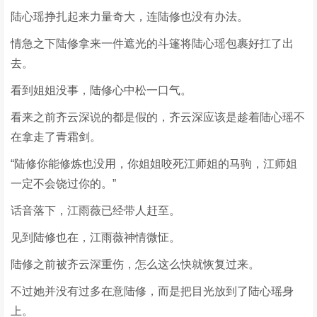
陆心瑶挣扎起来力量奇大，连陆修也没有办法。
情急之下陆修拿来一件遮光的斗篷将陆心瑶包裹好扛了出
去。
看到姐姐没事，陆修心中松一口气。
看来之前齐云深说的都是假的，齐云深应该是趁着陆心瑶不
在拿走了青霜剑。
“陆修你能修炼也没用，你姐姐咬死江师姐的马驹，江师姐
一定不会饶过你的。”
话音落下，江雨薇已经带人赶至。
见到陆修也在，江雨薇神情微怔。
陆修之前被齐云深重伤，怎么这么快就恢复过来。
不过她并没有过多在意陆修，而是把目光放到了陆心瑶身
上。