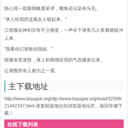
陆心瑶一双眼睛略显呆滞，嘴角还沾染有马毛。
“来人给我把这疯女人锁起来。”
江雨薇在神剑宗有不少拥趸，一声令下便有几人拿着锁链冲
上来。
“我看你们谁敢动我姐。”
陆修杀意凌然，身上初期感应境的气息爆发出来。
让周围所有人都为之一震。
主下载地址
http://www.biqugse.orghttp://www.biqugse.org/read/32508/
21442197.html 请复制该地址到浏览器地址栏，敲回车键下
载！
在线下载列表