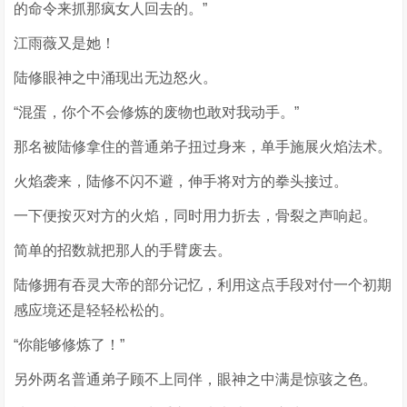
的命令来抓那疯女人回去的。”
江雨薇又是她！
陆修眼神之中涌现出无边怒火。
“混蛋，你个不会修炼的废物也敢对我动手。”
那名被陆修拿住的普通弟子扭过身来，单手施展火焰法术。
火焰袭来，陆修不闪不避，伸手将对方的拳头接过。
一下便按灭对方的火焰，同时用力折去，骨裂之声响起。
简单的招数就把那人的手臂废去。
陆修拥有吞灵大帝的部分记忆，利用这点手段对付一个初期
感应境还是轻轻松松的。
“你能够修炼了！”
另外两名普通弟子顾不上同伴，眼神之中满是惊骇之色。