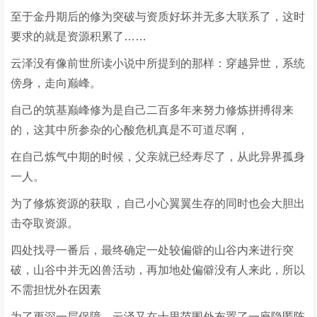
至于金丹期后的修为突破与资质好坏并无多大联系了，这时
要求的就是资源积累了……
云泽没有像前世所读小说中所提到的那样：穿越异世，系统
傍身，走向巅峰。
自己的筑基巅峰修为是自己二百多年来努力修炼拼搏得来
的，这其中所参杂的心酸危机真是不可道尽啊，
在自己炼气中期的时候，父亲就已经寿尽了，从此异界孤身
一人。
为了修炼资源的获取，自己小心翼翼生存的同时也会大胆出
击夺取资源。
四处找寻一番后，最终确定一处较偏僻的山谷内来进行突
破，山谷中并无凶兽活动，再加地处偏僻没有人来此，所以
不需担忧外在因素
为了更深一层保障，云泽又在十里范围外布置了一座隐匿阵