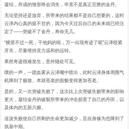
凝结，所成的雏形终会消失，毕竟不是真正完整的金丹。
无论坚持还是放弃，所带来的结果都不是自己想要的，这时
云泽内心真的挺不甘的，因为今天过后自己的未来就已经注
定了——突破不了金丹，寿命无几。
“横竖不过一死，干他妈的啦，万一出现奇迹了呢”云泽咬紧
牙关，尽量维持灵力温和的运转。
果然奇迹很难发生，意外随处可见。
噗的一声，一团血雾从云泽嘴中喷出，此时云泽身体周围气
机降到了极致。本就苍老的面貌变得更加苍老。
是的，又一次突破失败了，这次比上次突破失败带来的影响
更大，凝结金丹的破裂所带来的冲击损害了自己的丹田，以
及体内的五脏六腑。
这波失败使自己所剩的生命更加减少，且自身修为也降到了
筑基中期。