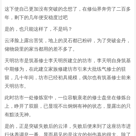
这下使自己更加没有突破的念想了，在修仙界奔劳了二百多
年，剩下的几年便安稳度过吧
是的，也只能这样了，不是吗？
云泽脸上露出苦笑，地上的灵石都已粉碎，为了突破金丹，
储物袋里的家当都用的差不多了。
天明坊市是筑基修士李天明所建立的坊市，李天明自身筑基
中期修为，在此建立家族修建坊市引来大批练气修士的驻
留，几十年间，坊市已经初具规模，偶尔也有筑基修士前来
天明坊市。
此时坊市一处修炼室中，一位容貌衰老的修士盘坐在修炼台
上，睁开了双眼，已显现不出炯炯有神的状态，显露出的只
有黯淡无神。
是的，正是突破失败后的云泽，失败后便来到了这座坊市进
行休养调息一番。显而易见的是这次的创伤真的很大。除了