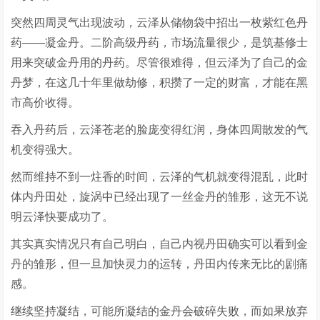
突然四周灵气出现波动，云泽从储物袋中招出一枚紫红色丹
药——凝金丹。二阶高级丹药，市场流量很少，是筑基修士
用来突破金丹用的丹药。尽管很难得，但云泽为了自己的金
丹梦，在这几十年里做劫修，积攒了一定的财富，才能在黑
市高价收得。
吞入丹药后，云泽苍老的脸庞变得红润，身体四周散发的气
机变得强大。
然而维持不到一炷香的时间，云泽的气机就变得混乱，此时
体内丹田处，旋涡中已经出现了一丝金丹的雏形，这无不说
明云泽快要成功了。
其实真实情况只有自己明白，自己内视丹田确实可以看到金
丹的雏形，但一旦加快灵力的运转，丹田内传来无比的剧痛
感。
继续坚持凝结，可能所凝结的金丹会破碎失败，而如果放弃