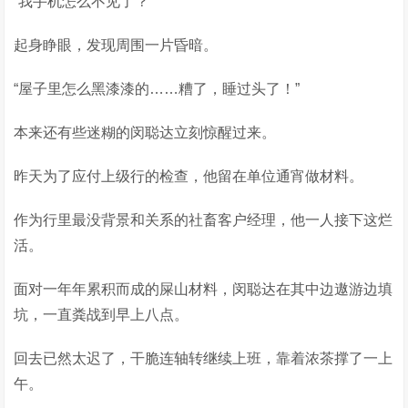
“我手机怎么不见了？”
起身睁眼，发现周围一片昏暗。
“屋子里怎么黑漆漆的……糟了，睡过头了！”
本来还有些迷糊的闵聪达立刻惊醒过来。
昨天为了应付上级行的检查，他留在单位通宵做材料。
作为行里最没背景和关系的社畜客户经理，他一人接下这烂
活。
面对一年年累积而成的屎山材料，闵聪达在其中边遨游边填
坑，一直粪战到早上八点。
回去已然太迟了，干脆连轴转继续上班，靠着浓茶撑了一上
午。