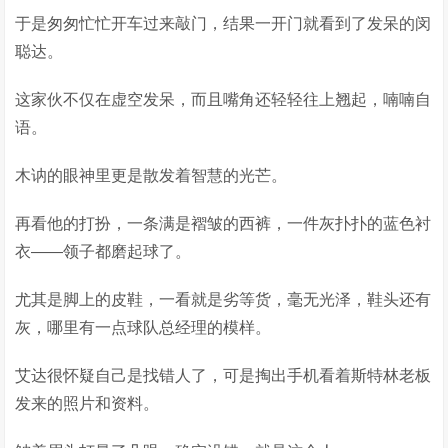
于是匆匆忙忙开车过来敲门，结果一开门就看到了发呆的闵
聪达。
这家伙不仅在虚空发呆，而且嘴角还轻轻往上翘起，喃喃自
语。
木讷的眼神里更是散发着智慧的光芒。
再看他的打扮，一条满是褶皱的西裤，一件灰扑扑的蓝色衬
衣——领子都磨起球了。
尤其是脚上的皮鞋，一看就是劣等货，毫无光泽，鞋头还有
灰，哪里有一点球队总经理的模样。
艾达很怀疑自己是找错人了，可是掏出手机看着斯特林老板
发来的照片和资料。