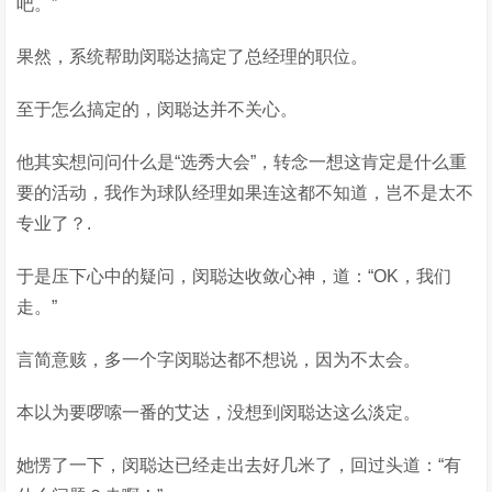
吧。”
果然，系统帮助闵聪达搞定了总经理的职位。
至于怎么搞定的，闵聪达并不关心。
他其实想问问什么是“选秀大会”，转念一想这肯定是什么重
要的活动，我作为球队经理如果连这都不知道，岂不是太不
专业了？.
于是压下心中的疑问，闵聪达收敛心神，道：“OK，我们
走。”
言简意赅，多一个字闵聪达都不想说，因为不太会。
本以为要啰嗦一番的艾达，没想到闵聪达这么淡定。
她愣了一下，闵聪达已经走出去好几米了，回过头道：“有