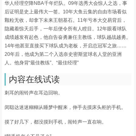
华人经理空降NBA千年烂队。09年选秀大会惊人之选，事
后证明是史上最伟大一签。10年大鱼云集的自由市场看似
颗粒无收，却拿下未来王朝基石。11年亏本大交易背后，
隐藏着惊天后手，一年后便令所有人瞠目。12年眼看球队
成绩越发有起色，他自告奋勇兼任主教练，球队越战越勇。
14年他甚至直接买下球队成为老板，开启总冠军之旅……
20年后，他成为第二个入选奈史密斯篮球名人堂的亚洲
人。他身背“最佳教练”、“最佳经理”
内容在线试读
刺耳的闹铃声在耳边回响。
闵聪达迷迷糊糊从睡梦中醒来，伸手去摸床头柜的手机。
摸了好几下，都没摸到手机，闹铃声一直在响。