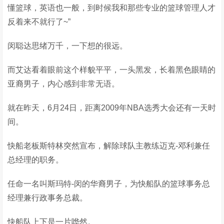
懂篮球，英语也一般，到时候我和那些专业的篮球管理人才
反着来不就行了~”
闵聪达思绪万千，一下想的很远。
而艾达看着眼前这个样貌平平，一头黑发，长着黑色眼睛的
亚裔男子，内心感到非常无语。
就在昨天，6月24日，距离2009年NBA选秀大会还有一天时
间。
快船老板斯特林突然宣布，解除球队主教练迈克-邓利兼任
总经理的职务。
任命一名叫斯玛特-闵的华裔男子，为快船队的篮球事务总
经理兼行政事务总裁。
快船队上下是一片哗然。