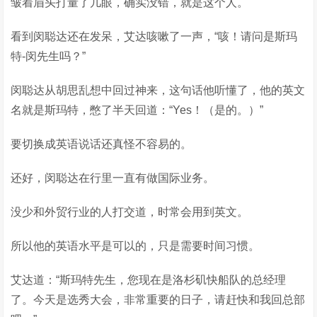
皱着眉头打量了几眼，确实没错，就是这个人。
看到闵聪达还在发呆，艾达咳嗽了一声，“咳！请问是斯玛
特-闵先生吗？”
闵聪达从胡思乱想中回过神来，这句话他听懂了，他的英文
名就是斯玛特，憋了半天回道：“Yes！（是的。）”
要切换成英语说话还真怪不容易的。
还好，闵聪达在行里一直有做国际业务。
没少和外贸行业的人打交道，时常会用到英文。
所以他的英语水平是可以的，只是需要时间习惯。
艾达道：“斯玛特先生，您现在是洛杉矶快船队的总经理
了。今天是选秀大会，非常重要的日子，请赶快和我回总部