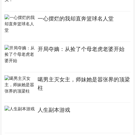
一心摆烂的我却直奔篮球名人堂
开局夺嫡：从捡了个母老虎老婆开始
噶男主灭女主，师妹她是嚣张界的顶梁
柱
人生副本游戏