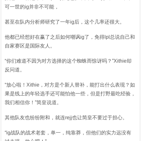
可一世的ig并非不可能，
甚至在队内分析师研究了一年ig后，这个几率还很大。
他都已经想好在赢了之后如何嘲讽ig了，免得lpl总说自己和
自家赛区是国际友人。
“你们难道不因为对方选择的这个蜘蛛而惊讶吗？”Xithie却
反问道。
“放心啦！Xithie，对方是个新人替补，能打出什么表现？如
果是线上的年轻选手还可能怕他一些，但是打野最吃经验，
我们相信你！”简皇说道。
其他队友也纷纷附和，就连rejj也让简皇不要过于担心。
“ig战队的战术老套，单一，纯靠莽，但他们的实力远没有