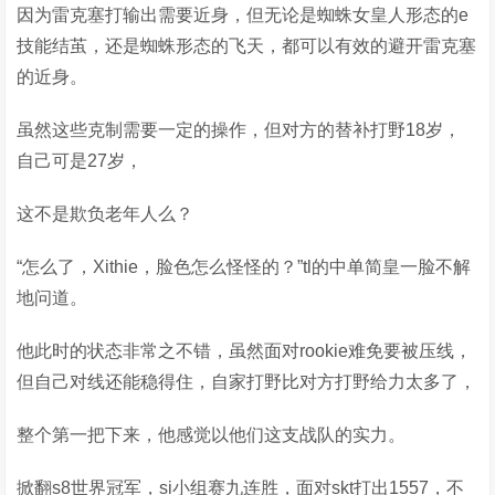
因为雷克塞打输出需要近身，但无论是蜘蛛女皇人形态的e
技能结茧，还是蜘蛛形态的飞天，都可以有效的避开雷克塞
的近身。
虽然这些克制需要一定的操作，但对方的替补打野18岁，
自己可是27岁，
这不是欺负老年人么？
“怎么了，Xithie，脸色怎么怪怪的？”tl的中单简皇一脸不解
地问道。
他此时的状态非常之不错，虽然面对rookie难免要被压线，
但自己对线还能稳得住，自家打野比对方打野给力太多了，
整个第一把下来，他感觉以他们这支战队的实力。
掀翻s8世界冠军，si小组赛九连胜，面对skt打出1557，不