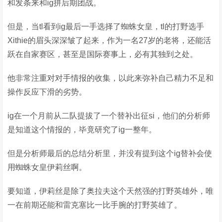
和发条来和ig拼后期团战。
但是，当tl看到ig最后一手选择了蜘蛛女皇，tl的打野选手
Xithie的眉头深深皱了起来，作为一名27岁的老将，还能活
跃在自家赛区，甚至是国际赛事上，必有其独到之处。
他非常注重对对手情报的收集，以此来弥补自己精力不足和
操作反应下滑的劣势。
ig在一个月前从二队提拔了一个替补出征si，他们的分析师
是知道这个情报的，毕竟研究了ig一整年。
但是分析师最后的总结分析里，并没有提到这个ig替补会使
用蜘蛛女皇伊莉丝啊。
要知道，伊莉丝是除了奥拉夫这个天然强的打野英雄外，唯
一在前期还能和雷克塞比一比手腕的打野英雄了。