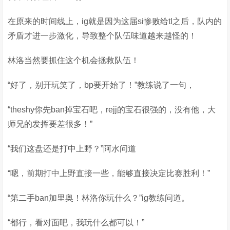
在原来的时间线上，ig就是因为这届si惨败给tl之后，队内的
矛盾才进一步激化，导致整个队伍味道越来越怪的！
林洛当然要抓住这个机会拯救队伍！
“好了，别开玩笑了，bp要开始了！”教练说了一句，
“theshy你先ban掉宝石吧，rejj的宝石很强的，没有他，大
师兄的发挥要差很多！”
“我们这盘还是打中上野？”阿水问道
“嗯，前期打中上野直接一些，能够直接决定比赛胜利！”
“第二手ban加里奥！林洛你玩什么？”ig教练问道。
“都行，看对面吧，我玩什么都可以！”