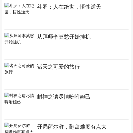
斗罗：人在绝世，悟性逆天
从拜师李莫愁开始挂机
诸天之可爱的旅行
封神之请尽情吩咐妲己
开局萨尔浒，翻盘难度有点大