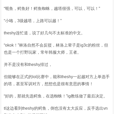
“呃鱼，鳄鱼好！鳄鱼蜘蛛，越塔很强，可以，可以！”
“小咯，3级越塔，上路可以越！”
theshy连忙道，说了好几句不太标准的中文。
“okok！”林洛自然不会反驳，林洛上辈子是ig3c的粉丝，但
也是一个打野玩家，常年韩服大师，王者。
并不是没有和theshy排过，
但能够在正式的lol比赛中，能和theshy一起越对方上单选手
的塔，甚至军训对方，想想也是很有意思的事情！
“好的，那就先选鳄鱼，在选蜘蛛！”ig教练做了最后决定。
tl这边看到theshy的鳄鱼，倒也没有太大反应，反手选出vn