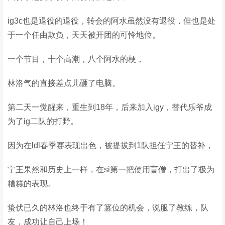
ig3c也是退役的退役，转会的阿水虽然没有退役，但也是处
于一个任由欺负，天天被开团的可怜地位。
一个节目，十个高潮，八个阿水的梗，
林洛气的直接差点儿砸了电脑。
第二天一觉醒来，重生到18年，后来加入igy，替代乐爷成
为了ig二队的打野。
因为在ldl春季赛表现出色，被提拔到1队担任宁王的替补，
宁王果然和历史上一样，在si第一把使用盲僧，打出了极为
糟糕的表现。
蛰伏已久的林洛也终于有了篡位的机会，说服了教练，队
友，成功让自己上场！