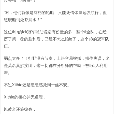
过去强，放心吧！”
“对，他们就像是腐朽的轮船，只能凭借体量勉强航行，但
这艘船到处都漏水！”
这位tl中的lck冠军辅助说话有份量的多，整个tl全队，在经
历了第一盘的胜利后，已经不怎么怕ig了，这个s8的冠军队
伍。
弱点太多了！打野没有节奏，上路容易被抓，操作失误，老
是莫名其妙接团，这一切都在分析师的帮助下被tl众人利用
着。
不过Xithie还是隐隐感觉到一丝不安。
Xithie的担心并无道理，
以彼道还施彼身，