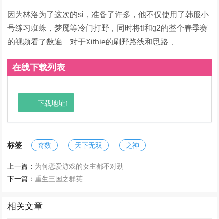
因为林洛为了这次的si，准备了许多，他不仅使用了韩服小
号练习蜘蛛，梦魇等冷门打野，同时将tl和g2的整个春季赛
的视频看了数遍，对于Xithie的刷野路线和思路，
在线下载列表
下载地址1
标签
奇数
天下无双
之神
上一篇：
为何恋爱游戏的女主都不对劲
下一篇：
重生三国之群英
相关文章