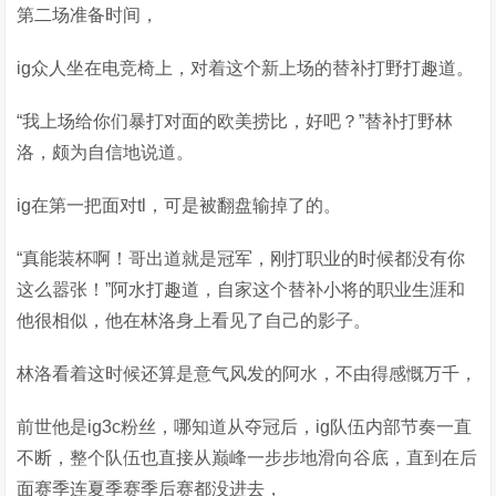
第二场准备时间，
ig众人坐在电竞椅上，对着这个新上场的替补打野打趣道。
“我上场给你们暴打对面的欧美捞比，好吧？”替补打野林
洛，颇为自信地说道。
ig在第一把面对tl，可是被翻盘输掉了的。
“真能装杯啊！哥出道就是冠军，刚打职业的时候都没有你
这么嚣张！”阿水打趣道，自家这个替补小将的职业生涯和
他很相似，他在林洛身上看见了自己的影子。
林洛看着这时候还算是意气风发的阿水，不由得感慨万千，
前世他是ig3c粉丝，哪知道从夺冠后，ig队伍内部节奏一直
不断，整个队伍也直接从巅峰一步步地滑向谷底，直到在后
面赛季连夏季赛季后赛都没进去，