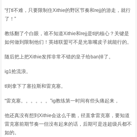
“打tl不难，只要限制住Xithie的野区节奏和rejj的游走，就行
了！”
教练翻了个白眼，谁不知道Xithie和rejj是tl的核心？关键是
如何做到限制他们！英雄联盟可不是光靠嘴皮子就能行的。
随后把上把Xithie发挥非常不错的皇子给ban掉了。
ig1抢流浪。
tl则拿下了塞拉斯和雷克塞。
“雷克塞。。。。。。”ig教练第一时间有些头痛起来，
他还真没有想到Xithie会这么干脆，径直拿雷克塞，要知道
雷克塞前期节奏一但没有起来的话，后期可是连超级兵都不
如的。