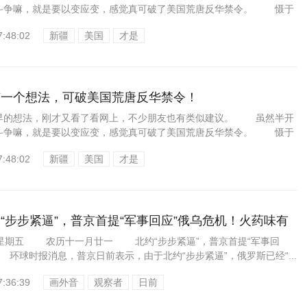
斗争嘛，就是要以变应变，感觉真可破了美国荒唐反华禁令。 慑于
7:48:02
新疆
美国
才是
有一个想法，可破美国荒唐反华禁令！
的想法，刚才又看了看网上，不少朋友也有类似建议。 虽然半开
斗争嘛，就是要以变应变，感觉真可破了美国荒唐反华禁令。 慑于
7:48:02
新疆
美国
才是
“步步紧逼”，普京首提“军事回应”俄乌危机！火药味有
24星期五 农历十一月廿一 北约“步步紧逼”，普京首提“军事回
环球时报消息，普京日前表示，由于北约“步步紧逼”，俄罗斯已经“...
7:36:39
画外音
观察者
日前