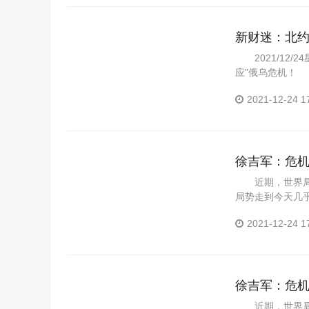
新财迷：北约
点浓了...
2021/12/
应”俄乌危机！ 
2021-12-24 1
徐吉军：危
近期，世界局势
局势走到今天几
疫情夺走了...
2021-12-24 1
徐吉军：危
近期，世界局势