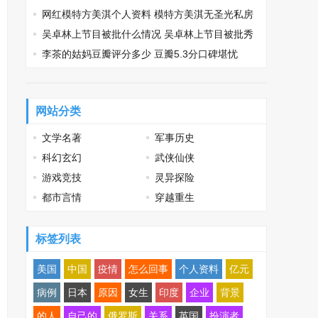
网红模特方美淇个人资料 模特方美淇无圣光私房
性感写真
吴卓林上节目被批什么情况 吴卓林上节目被批秀
英文薄情寡义
李茶的姑妈豆瓣评分多少 豆瓣5.3分口碑堪忧
网站分类
文学名著
军事历史
科幻玄幻
武侠仙侠
游戏竞技
灵异探险
都市言情
穿越重生
标签列表
美国
中国
疫情
怎么回事
个人资料
亿元
病例
日本
原因
女生
印度
企业
背景
的人
自己的
俄罗斯
关系
英国
扮演者