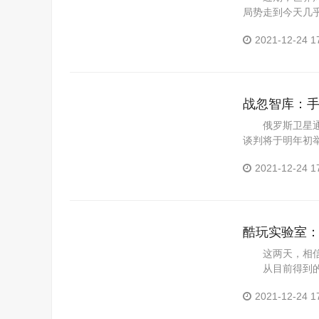
局势走到今天几
疫情夺走了...
2021-12-24 1
战忽智库：
接受都不行
俄罗斯卫星通讯
谈判将于明年初
谈判，一直持...
2021-12-24 1
酷玩实验室
这两天，相信不
从目前得到的信
理解支持...
2021-12-24 1