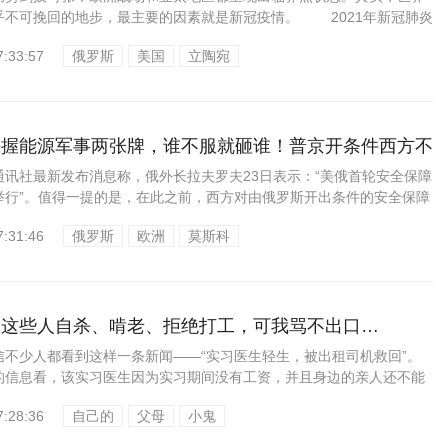
乎不可挽回的地步，最主要的因素就是新冠疫情。 2021年新冠肺炎
7:33:57
俄罗斯
美国
立陶宛
手握能源军事两张牌，谁不服就砸谁！普京开条件西方不
社最新发布消息称，俄外长拉夫罗夫23日表示：“美俄首轮安全保障
举行”。值得一提的是，在此之前，西方对由俄罗斯开出条件的安全保障
7:31:46
俄罗斯
欧洲
莫斯科
：这些人自杀、啃老、拒绝打工，可我骂不出口…
少人都看到这样一条新闻——“实习医生轻生，被出租司机救回”。
息看，该实习医生因为实习期间没有工资，并且身边的亲人还不能
7:28:36
自己的
父母
小鬼