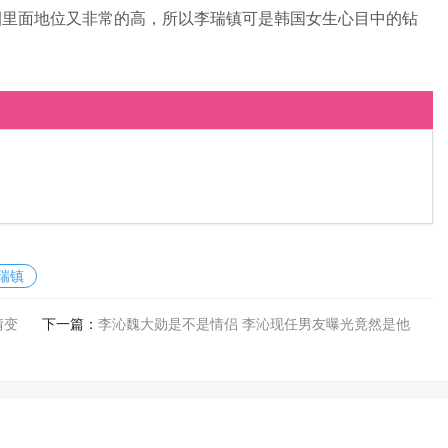
圈里面地位又非常的高，所以李瑞镇可是韩国女生心目中的钻
瑞镇
情变
下一篇：
李沁魏大勋是不是情侣 李沁现任男友曝光竟然是他