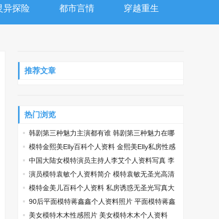
灵异探险
都市言情
穿越重生
推荐文章
热门浏览
韩剧第三种魅力主演都有谁 韩剧第三种魅力在哪
个台播
模特金熙美Elly百科个人资料 金熙美Elly私房性感
写真
中国大陆女模特演员主持人李艾个人资料写真 李
艾私房照
演员模特袁敏个人资料简介 模特袁敏无圣光高清
性感写真
模特金美儿百科个人资料 私房诱惑无圣光写真大
片
90后平面模特蒋鑫鑫个人资料照片 平面模特蒋鑫
鑫性感私房写真
美女模特木木性感照片 美女模特木木个人资料