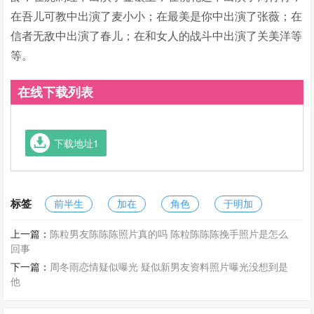
在吾儿可教中出演了麦小小；在最美是你中出演了张薇；在
信者无敌中出演了春儿；在和女人的战斗中出演了关美洋等
等。
在线下载列表
下载地址1
标签
前半生
加在
角色
于明加
上一篇：
陈粒男友陈陈陈照片真的吗 陈粒陈陈陈挽手照片是怎么
回事
下一篇：
周冬雨恋情疑似曝光 疑似新男友资料照片曝光没想到是
他