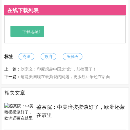
在线下载列表
下载地址1
标签
克里
政府
压舱石
上一篇：
刘宗义：印度想趁中国之“危”，却搞砸了！
下一篇：
这是美国现在最撕裂的问题，更激烈斗争还在后面！
相关文章
鉴茶院：中美暗搓搓谈好了，欧洲还蒙
在鼓里