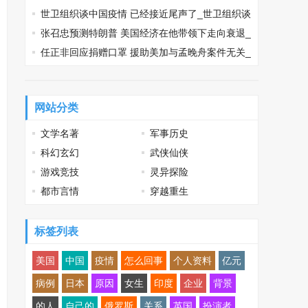
_2020高速多久恢复正常收费
世卫组织谈中国疫情 已经接近尾声了_世卫组织谈
中国疫情
张召忠预测特朗普 美国经济在他带领下走向衰退_
张召忠预测特朗普
任正非回应捐赠口罩 援助美加与孟晚舟案件无关_
任正非回应捐赠口罩
网站分类
文学名著
军事历史
科幻玄幻
武侠仙侠
游戏竞技
灵异探险
都市言情
穿越重生
标签列表
美国
中国
疫情
怎么回事
个人资料
亿元
病例
日本
原因
女生
印度
企业
背景
的人
自己的
俄罗斯
关系
英国
扮演者