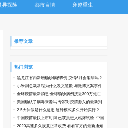
灵异探险
都市言情
穿越重生
推荐文章
热门浏览
黑龙江省内新增确诊病例5例 疫情6月会消除吗？
_黑龙江省内新增5例
小米副总裁常程为什么发文道歉 与微博文案事件
有关_常程道歉
全球疫情最新消息:全球确诊病例接近300万死亡
超过20万人 美国抗击疫情效果不如加拿大！_全球
美国确认了病毒来源吗 专家对疫情源头的最新判
疫情最新消息
断_美国确认了病毒来源吗
2.5天休假是什么意思 这种模式多久开始实行？_
2.5天休假是什么意思
中国疫苗最快上市时间 已获批进入临床试验_中国
疫苗最快上市时间
2020高速多久恢复正常收费 看看官方的最新通知