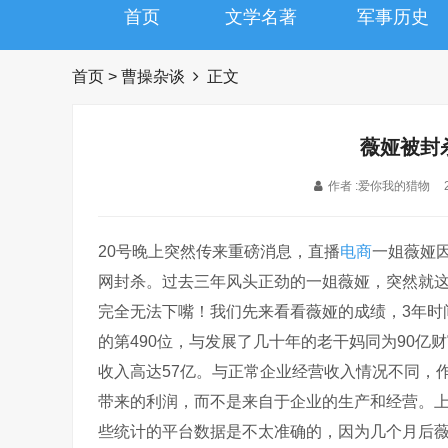
首页
文学名著
军事历史
首页
>
曹操杂谈
正文
薇娅被封
作者 :爱你我的猎物
20号晚上突然传来重磅消息，直播
电商
一姐薇娅因
网封杀。过去三年风头正劲的一姐薇娅，突然就
完全无法下嘴！我们先来看看薇娅的成绩，3年时
的第490位，与发展了几十年的老干妈同为90亿财
收入高达57亿。与正常企业经营收入情况不同，
带来的利润，而不是来自于企业的生产和经营。
些统计的平台数据是不太准确的，因为几个月后薇