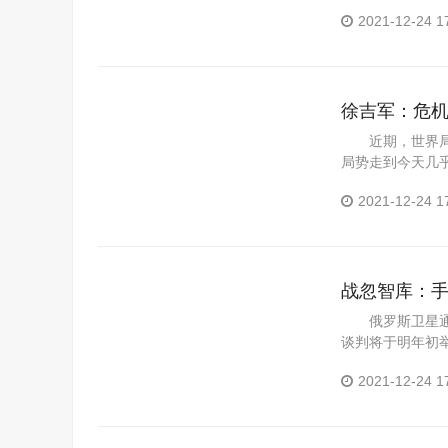
疫情夺走了...
2021-12-24 1
徐吉军：危
近期，世界局势
局势走到今天几
疫情夺走了...
2021-12-24 1
战忽智库：
接受都不行
俄罗斯卫星通讯
谈判将于明年初
谈判，一直持...
2021-12-24 1