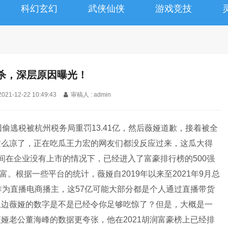
科幻玄幻
武侠仙侠
游戏竞技
杀，深层原因曝光！
2021-12-22 10:49:43
审稿人 : admin
偷逃税被杭州税务局重罚13.41亿，然后薇娅道歉，接着被全
这么凉了，正在吃瓜王力宏的网友们都没反应过来，这瓜大得
间在企业没有上市的情况下，已经进入了富豪排行榜的500强
富。根据一些平台的统计，薇娅自2019年以来至2021年9月总
作为直播电商播主，这57亿可能大部分都是个人通过直播带货
上边薇娅的数字是不是已经令你足够吃惊了？但是，大概是一
娅老公董海峰的数据更夸张，他在2021胡润富豪榜上已经排