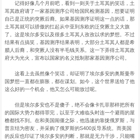
记得好像几个月前吧，看到一则关于土耳其的笑话，土
耳其政府请了一家基因测序公司给国民检测基因，想要证明
自己是正统的突厥后裔。如果基因测序证明这一点的话，那
土耳其就可以骄傲的扛起从中亚到东欧的泛突厥主义大旗
了。这是埃尔多安以及很多土耳其人孜孜以求的梦想。不过
结果有点搞笑，基因测序结果表明，大部分土耳其人都是希
腊人后裔，和突厥人没有半毛钱关系。这一下弄得土耳其政
府大为光火，宣布以国家的名义抵制那家基因测序公司。
这看上去虽然像个笑话，却证明了埃尔多安的奥斯曼帝
国梦想一直都在膨胀，都在谋划。如今，这个世界送给了他
这么好的一个机会，他又怎么可能放过呢。
但是埃尔多安也不是傻子，绝不会像卡扎菲那样把所有
的国际大势力都得罪完，以至于大难临头时连一个避雨的屋
檐都找不到。在和美国闹僵之际，他迅速的靠拢俄罗斯，与
普京结为密友，并采购了俄罗斯的S400反导系统。而美国
的反应也印证了埃尔多安的判断，那就是无力干涉，只能嘴