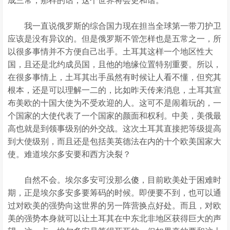
成三常，那样的话，这个世界将会更和谐。
我一直说俄罗斯的综合国力现在担当全球第一带刀护卫
应该是没有异议的。但是俄罗斯不管怎样也是五常之一，所
以很多事情并不方便自己出手。土耳其这样一个地区性大
国，且还是北约成员国，且他的地缘位置特别重要。所以，
在很多事情上，土耳其出手虽然有时候让人看不懂，但究其
根本，还是可以理解一二的，比如昨天传来消息，土耳其宣
布美欧的十国大使为不受欢迎的人。这可不是闹着玩的，一
个国家的大使代表了一个国家的颜面和权利。中美，美俄最
高也就是到领事级别的外交战。这次土耳其直接把等级提高
到大使级别，而且还是包括美英德法在内的十个欧美国家大
使。难道埃尔多安要和西方决裂？
自然不会。埃尔多安可没那么傻，目前欧美处于困难时
期，正是埃尔多安多要筹码的时候。即便要不到，也可以通
过对欧美的强势向这世界的另一阵营换点好处。而且，对欧
美的强势本身就可以让土耳其在中东北非地区获得巨大的声