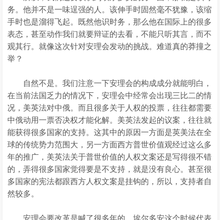
务。他并不是一味逞强的人。该伸手时固然毫不犹豫，该缩
手时也是溜得飞起。既然他识时务，那么他在国际上的很多
表态，甚至动作我们就要辩证的去看，不能只听其言，而不
观其行。就像这次针对安理会发动的挑战。难道真的莽撞之
举？
自然不是。我们注意一下安理会的构成成分就能明白，
在当前法国乏力的情况下，安理会中经常会出现三比二的情
况，美英法对中俄。而且很多关于人权的投票，往往都需要
中俄动用一票否决权才能化解。美英法发起的议案，往往就
能获得很多国家的支持。这其中的原因一方面是英美法在全
球的传统势力范围大，另一方面西方普世价值观经过这么多
年的推广，美英法关于普世价值的人权文案还是写得很不错
的，弄得很多国家觉得要是不支持，就是没有良心。甚至很
多国家的宪法都跟西方人权文案是挂钩的，所以，支持者自
然较多。
安理会要改革是喊了很多年的，埃尔多安这个时候代表