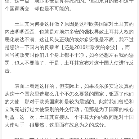
望。这一点，埃尔多安是算得死死的。但如果真的要和这十
个国家断交，却也是不可能的。
土耳其为何要这样做？原因是这些欧美国家对土耳其的
内政唧唧歪歪。也就是对埃尔多安的强权导致土耳其人权的
恶化表达不满。这让风头正劲的埃尔多安很是不爽，我不过
是惩治一下国内的反叛者【还是2016年政变的余波】，而
且当初政变时你们几个身上都不干净，如今还想左右我的惩
罚，也太不要脸了。于是，土耳其宣布对这十国大使进行反
击。
表面上看是这样的，但实际上，如果埃尔多安这次真的
从这十个国家里选那么几个不怎么要紧的国家，驱逐了他们
的大使，那对于欧美国家将是较为震撼的。此前我们曾经和
立陶宛进行过大使级别的外交行动，但那是为了国家的核心
利益，这一次，土耳其直接以一个不算大的内政问题对十国
大使动手，很显然，这里面有故意为之的成分。