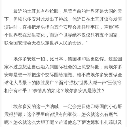
最近的土耳其有些抢眼，尽管当前的世界还是大国的天
下，但埃尔多安对此发出了挑战，他近日在土耳其议会发表
演讲时，直接把矛头指向五个安理会常任理事国，声称“整
个世界都在发生变化，而这个世界绝不仅仅只有五个国家，
联合国安理会无权决定世界人民的命运。”
埃尔多安这一招，比日本，德国和印度更凶悍。这些国
家不过是想让自己融入到国际社会的上流交际圈，而埃尔多
安却是想一举把这个交际圈给摧毁。难不成埃尔多安要做全
球化大背景下的陈胜吴广？面对‘强权’世界大喊一声“王侯将
相宁有种乎！”事情真的如此？埃尔多安真是陈胜？
埃尔多安的这一声呐喊，一定会把日德印等国的小心肝
震得胆颤：这个手里啥都没有的家伙，怎么就这么有底气
呢？怎么就这么大胆了呢？难道他忘了萨达姆和卡扎菲以及