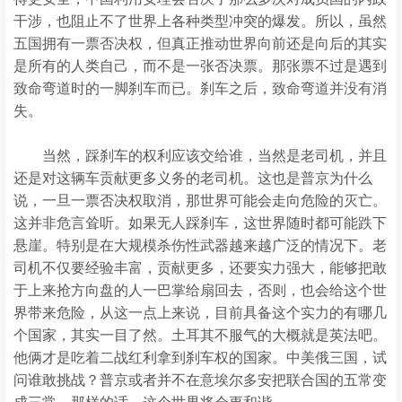
干涉，也阻止不了世界上各种类型冲突的爆发。所以，虽然
五国拥有一票否决权，但真正推动世界向前还是向后的其实
是所有的人类自己，而不是一张否决票。那张票不过是遇到
致命弯道时的一脚刹车而已。刹车之后，致命弯道并没有消
失。
当然，踩刹车的权利应该交给谁，当然是老司机，并且
还是对这辆车贡献更多义务的老司机。这也是普京为什么
说，一旦一票否决权取消，那世界可能会走向危险的灭亡。
这并非危言耸听。如果无人踩刹车，这世界随时都可能跌下
悬崖。特别是在大规模杀伤性武器越来越广泛的情况下。老
司机不仅要经验丰富，贡献更多，还要实力强大，能够把敢
于上来抢方向盘的人一巴掌给扇回去，否则，也会给这个世
界带来危险，从这一点上来说，目前具备这个实力的有哪几
个国家，其实一目了然。土耳其不服气的大概就是英法吧。
他俩才是吃着二战红利拿到刹车权的国家。中美俄三国，试
问谁敢挑战？普京或者并不在意埃尔多安把联合国的五常变