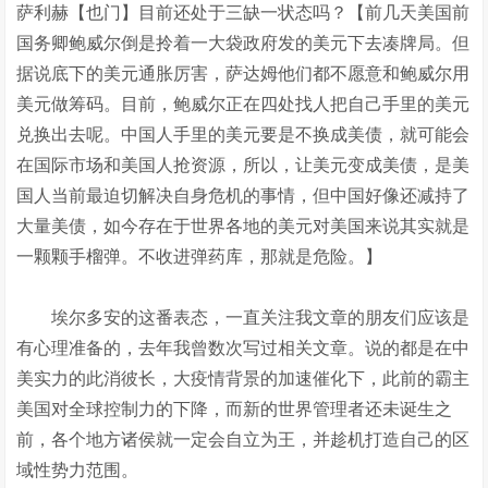
萨利赫【也门】目前还处于三缺一状态吗？【前几天美国前
国务卿鲍威尔倒是拎着一大袋政府发的美元下去凑牌局。但
据说底下的美元通胀厉害，萨达姆他们都不愿意和鲍威尔用
美元做筹码。目前，鲍威尔正在四处找人把自己手里的美元
兑换出去呢。中国人手里的美元要是不换成美债，就可能会
在国际市场和美国人抢资源，所以，让美元变成美债，是美
国人当前最迫切解决自身危机的事情，但中国好像还减持了
大量美债，如今存在于世界各地的美元对美国来说其实就是
一颗颗手榴弹。不收进弹药库，那就是危险。】
埃尔多安的这番表态，一直关注我文章的朋友们应该是
有心理准备的，去年我曾数次写过相关文章。说的都是在中
美实力的此消彼长，大疫情背景的加速催化下，此前的霸主
美国对全球控制力的下降，而新的世界管理者还未诞生之
前，各个地方诸侯就一定会自立为王，并趁机打造自己的区
域性势力范围。