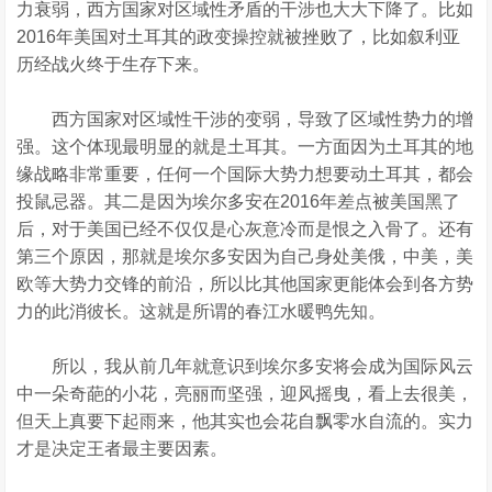
力衰弱，西方国家对区域性矛盾的干涉也大大下降了。比如
2016年美国对土耳其的政变操控就被挫败了，比如叙利亚
历经战火终于生存下来。
西方国家对区域性干涉的变弱，导致了区域性势力的增
强。这个体现最明显的就是土耳其。一方面因为土耳其的地
缘战略非常重要，任何一个国际大势力想要动土耳其，都会
投鼠忌器。其二是因为埃尔多安在2016年差点被美国黑了
后，对于美国已经不仅仅是心灰意冷而是恨之入骨了。还有
第三个原因，那就是埃尔多安因为自己身处美俄，中美，美
欧等大势力交锋的前沿，所以比其他国家更能体会到各方势
力的此消彼长。这就是所谓的春江水暖鸭先知。
所以，我从前几年就意识到埃尔多安将会成为国际风云
中一朵奇葩的小花，亮丽而坚强，迎风摇曳，看上去很美，
但天上真要下起雨来，他其实也会花自飘零水自流的。实力
才是决定王者最主要因素。