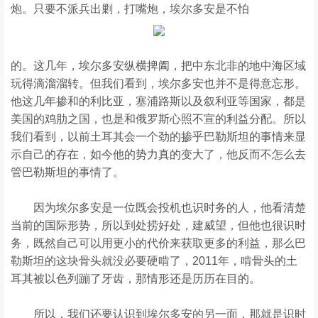
炮。只要不派兵出剿，打嘴炮，埃尔多安是不怕
的。这几年，埃尔多安纵横捭阖，把中东北非的地中海区域
玩得滴溜溜转。但我们看到，埃尔多安也并不是得意忘形。
他这几年掺和的利比亚，塞浦路斯以及叙利亚等国家，都是
美国的鸡肋之国，也是和俄罗斯心照不宣的利益分配。所以
我们看到，以前土耳其会一个劲的掺乎巴勒斯坦的事情来显
示自己的存在，如今他的势力真的变大了，他反而不怎么去
管巴勒斯坦的事情了。
因为埃尔多安是一位既会投机也识时务的人，他看清楚
当前的国际形势，所以到处捞好处，建威望，但他也很识时
务，既然自己可以用更小的代价来获取更多的利益，那么巴
勒斯坦的这块骨头就没必要硬啃了，2011年，啃骨头的土
耳其被以色列蹦了牙齿，那情形还是历历在目的。
所以，我们还要认识到埃尔多安的另一面，那就是识时