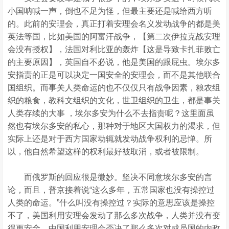
小国呐喊一声，倒也不足为怪，但最主要还是喊给西方听
的。此前的安理会，真正打着安理会名义发动战争的都是美
英法等国，比如美国的阿富汗战争，【第二次伊拉克战安理
会没有授权】，法国对利比亚的轰炸【这是导致卡扎菲败亡
的主要原因】，英国自不必说，他是美国的跟屁虫。埃尔多
安指责的正是可以决定一国安全的安理会，而不是其他联合
国组织。而事关人类命运的也不仅仅只有战争因素，粮农组
织的粮食，教科文组织的文化，世卫组织的卫生，都是事关
人类存续的大事 ，埃尔多安为什么不去指责呢？这里面虽
然也有埃尔多安的私心，那种对于地区大国权力的渴求，但
实际上还是对于西方国家动辄就发动战争权利的忌惮。所
以，他自然希望这样的权利最好被取消，或者被限制。
而俄罗斯的回应很是微妙。坚决不同意埃尔多安的言
论，而且，普京接着说“这么多年，五常国家也没有操控过
人类的命运。”什么叫没有操控过？实际的意思应该是操控
不了，美国利用安理会发动了那么多次战争，人类并没有变
得更安全，中国利用安理会否决了那么多次对成员国的内政