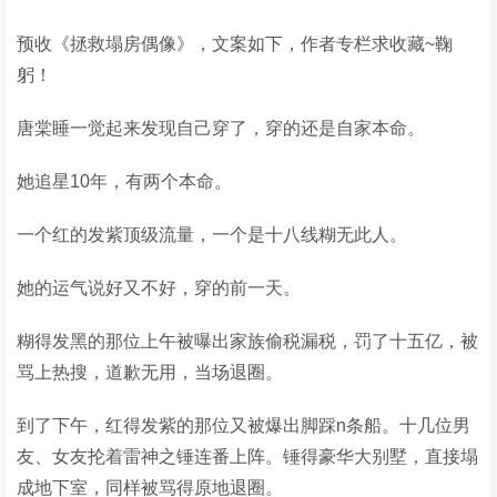
预收《拯救塌房偶像》，文案如下，作者专栏求收藏~鞠
躬！
唐棠睡一觉起来发现自己穿了，穿的还是自家本命。
她追星10年，有两个本命。
一个红的发紫顶级流量，一个是十八线糊无此人。
她的运气说好又不好，穿的前一天。
糊得发黑的那位上午被曝出家族偷税漏税，罚了十五亿，被
骂上热搜，道歉无用，当场退圈。
到了下午，红得发紫的那位又被爆出脚踩n条船。十几位男
友、女友抡着雷神之锤连番上阵。锤得豪华大别墅，直接塌
成地下室，同样被骂得原地退圈。