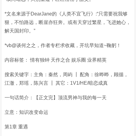
*文名来源于DearJane的《人类不宜飞行》:“只需要祝我够
狠，不怕路远，断崖亦狂奔。或有天穿过繁星，飞进她心，
解天国封印。”
*vb@谈何之之，作者专栏求收藏，开坑早知道~鞠躬！
内容标签： 情有独钟 天作之合 娱乐圈 业界精英
搜索关键字：主角：秦然，周屿 ┃ 配角：徐晔晔，顾循，
江澈，郑瑶，陈兴言 ┃ 其它：1V1/HE/暗恋成真
一句话简介：【正文完】顶流男神与我的每一天
立意：知识改变命运
第1章 重遇