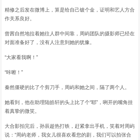
精修之后发在微博上，算是给自己镀个金，证明和艺人方合
作关系良好。
曾茜自然地拉着她往人群中间靠，周屿团队的摄影师已经在
对面准备好了，没有人注意到她的犹豫。
“大家看我啊！”
“咔嚓！”
秦然僵硬的比了个剪刀手，周屿和她之间，隔了两个人。
她看到，他在助理陆皓轩的头上比了个“耶”，咧开的嘴角挂
着真挚的微笑。
大合影拍完后，孙辰趁热打铁，赶紧拿出手机，笑着对周屿
说：“周屿老师，我女儿很喜欢看您的剧，我们可以拍张合