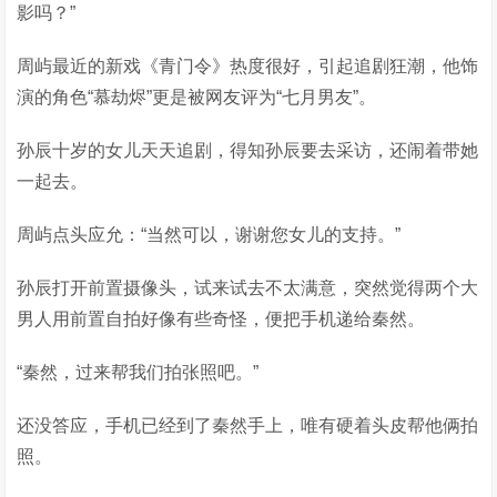
影吗？”
周屿最近的新戏《青门令》热度很好，引起追剧狂潮，他饰
演的角色“慕劫烬”更是被网友评为“七月男友”。
孙辰十岁的女儿天天追剧，得知孙辰要去采访，还闹着带她
一起去。
周屿点头应允：“当然可以，谢谢您女儿的支持。”
孙辰打开前置摄像头，试来试去不太满意，突然觉得两个大
男人用前置自拍好像有些奇怪，便把手机递给秦然。
“秦然，过来帮我们拍张照吧。”
还没答应，手机已经到了秦然手上，唯有硬着头皮帮他俩拍
照。