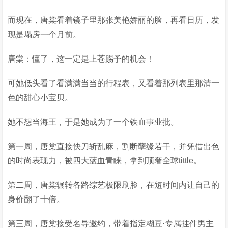
而现在，唐棠看着镜子里那张美艳娇丽的脸，再看日历，发
现是塌房一个月前。
唐棠：懂了，这一定是上苍赐予的机会！
可她低头看了看满满当当的行程表，又看着那列表里那清一
色的甜心小宝贝。
她不想当海王，于是她成为了一个铁血事业批。
第一周，唐棠直接快刀斩乱麻，割断孽缘若干，并凭借出色
的时尚表现力，被四大蓝血青睐，拿到顶奢全球tittle。
第二周，唐棠辗转各路综艺极限刷脸，在短时间内让自己的
身价翻了十倍。
第三周，唐棠接受名导邀约，带着指定糊豆·专属挂件男主