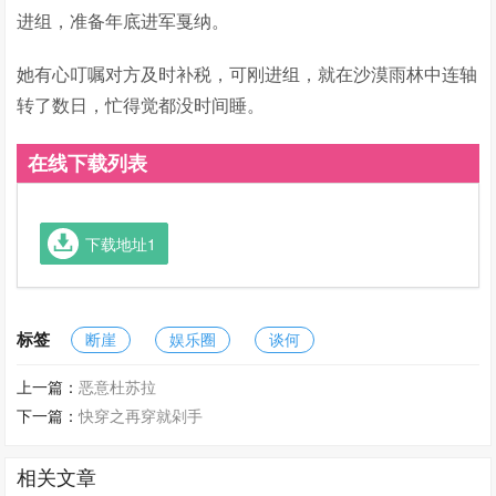
进组，准备年底进军戛纳。
她有心叮嘱对方及时补税，可刚进组，就在沙漠雨林中连轴
转了数日，忙得觉都没时间睡。
在线下载列表
下载地址1
标签
断崖
娱乐圈
谈何
上一篇：
恶意杜苏拉
下一篇：
快穿之再穿就剁手
相关文章