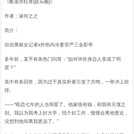
《断崖亦狂奔[娱乐圈]》
作者：谈何之之
简介：
自信果敢女记者x外热内冷妻管严三金影帝
多年前，某乎有条热门问答：“如何评价身边人变成了明
星？”
其中有条回答，因为过于真实朴素引发了共鸣，一举冲上前
排。
——“暗恋七年的人当明星了。他家很有钱，和我有天壤之
别。我以为我考上好大学，找个好工作，慢慢会离他更近，
没想到他却离我更远了。”