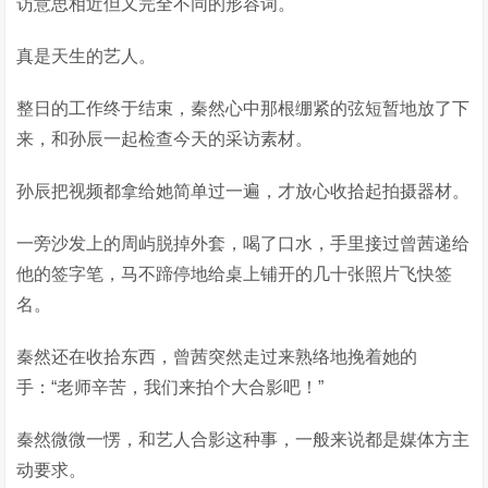
访意思相近但又完全不同的形容词。
真是天生的艺人。
整日的工作终于结束，秦然心中那根绷紧的弦短暂地放了下
来，和孙辰一起检查今天的采访素材。
孙辰把视频都拿给她简单过一遍，才放心收拾起拍摄器材。
一旁沙发上的周屿脱掉外套，喝了口水，手里接过曾茜递给
他的签字笔，马不蹄停地给桌上铺开的几十张照片飞快签
名。
秦然还在收拾东西，曾茜突然走过来熟络地挽着她的
手：“老师辛苦，我们来拍个大合影吧！”
秦然微微一愣，和艺人合影这种事，一般来说都是媒体方主
动要求。