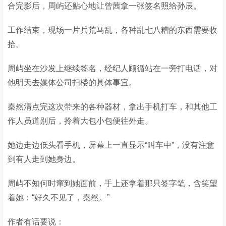
合完影后，周屿还贴心地让曾茜拿一张签名照给孙辰。
工作结束，现场一片兵荒马乱，各种乱七八糟的东西需要收
拾。
周屿坐在沙发上继续签名，经纪人顾循站在一旁打电话，对
他明天去媒体公司扫楼的具体事宜。
秦然清点完这次带来的各种器材，拿出手机打车，和其他工
作人员道别后，拎着大包小包便往外走。
她边走边低头看手机，屏幕上一直显示“叫车中”，没有注意
到有人走到她身边。
周屿不知何时窜到她面前，手上还拿着那只签字笔，含笑望
着她：“好久不见了，秦然。”
作者有话要说：