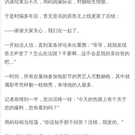
访谈结束后不久，周屿因缘际会，对她暗生情愫。
于是时隔多年后，杳无音讯的原答主上线更新了后续：
——谢谢大家关心，我们在一起了。
一开始没人信，直到某条评论杀出重围：“等等，就我发现
答主IP变了？怎么在法国？不要啊…这不会是我担亲自答的
吧…”
一时间，所有在戛纳参加电影节的男艺人尽数躺枪，其中就
属影帝凭样貌一枝独秀，来堵他的人最多。
记者恭维到一半，忽尔话锋一转：“今天的热搜上有个关于
您的爆料，您有看到吗？”
周屿却相当坦荡，“你说知乎那个回答？没错，我发的。”