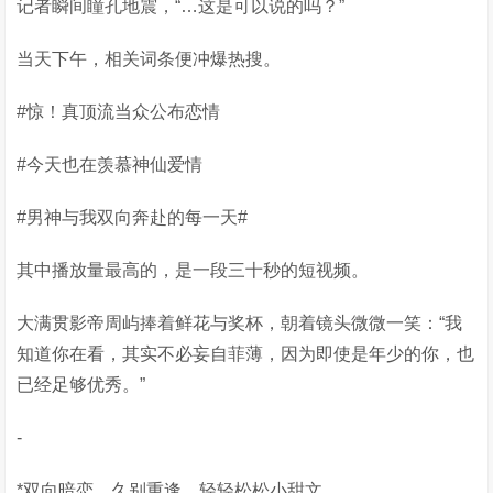
记者瞬间瞳孔地震，“…这是可以说的吗？”
当天下午，相关词条便冲爆热搜。
#惊！真顶流当众公布恋情
#今天也在羡慕神仙爱情
#男神与我双向奔赴的每一天#
其中播放量最高的，是一段三十秒的短视频。
大满贯影帝周屿捧着鲜花与奖杯，朝着镜头微微一笑：“我
知道你在看，其实不必妄自菲薄，因为即使是年少的你，也
已经足够优秀。”
-
*双向暗恋，久别重逢，轻轻松松小甜文。