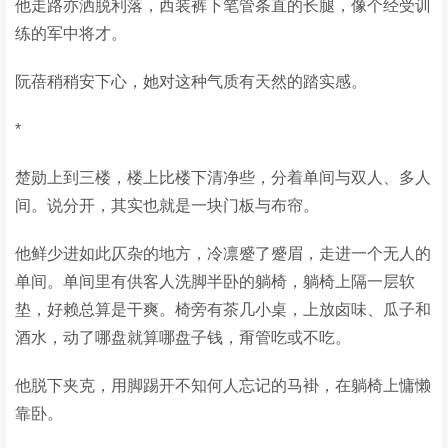
他走路亦洒脱利落，西装裤下笔管条直的长腿，像个经受训
练的军中将才。
阮蓓稍稍安下心，她对这种气质有天然的踏实感。
*
楚勋上到三楼，楼上比楼下清净些，分着单间与双人、多人
间。说分开，其实也就是一块门板与布帘。
他鲜少进如此仄杂的地方，冷凛蹙了蹙眉，走进一个无人的
单间。单间里有供客人洗脚半卧的躺椅，躺椅上隔一层软
垫，好赖总算是干爽。椅旁有茶几小桌，上放卤味、瓜子和
酒水，动了哪盘就算哪盘子钱，甭管吃或不吃。
他脱下夹克，用脚踢开不知何人忘记的马褂，在躺椅上慵懒
靠卧。