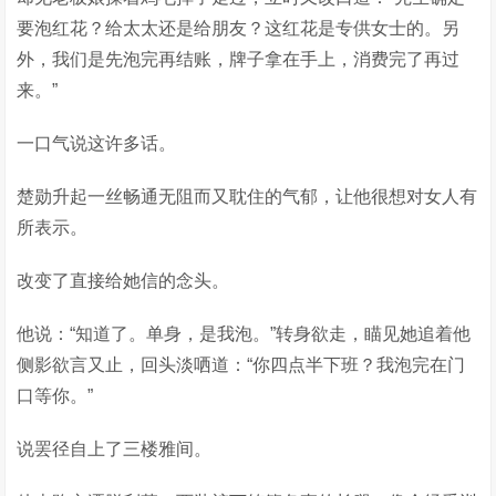
要泡红花？给太太还是给朋友？这红花是专供女士的。另
外，我们是先泡完再结账，牌子拿在手上，消费完了再过
来。”
一口气说这许多话。
楚勋升起一丝畅通无阻而又耽住的气郁，让他很想对女人有
所表示。
改变了直接给她信的念头。
他说：“知道了。单身，是我泡。”转身欲走，瞄见她追着他
侧影欲言又止，回头淡哂道：“你四点半下班？我泡完在门
口等你。”
说罢径自上了三楼雅间。