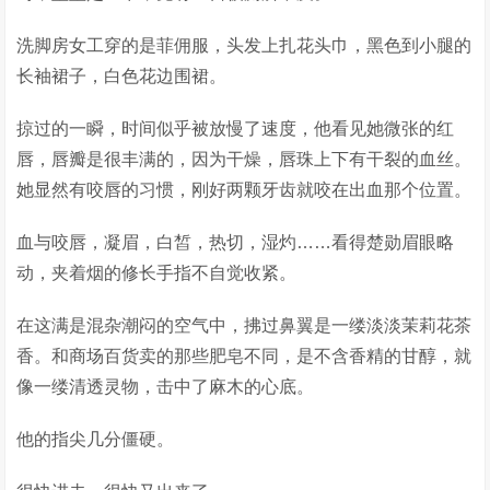
洗脚房女工穿的是菲佣服，头发上扎花头巾，黑色到小腿的
长袖裙子，白色花边围裙。
掠过的一瞬，时间似乎被放慢了速度，他看见她微张的红
唇，唇瓣是很丰满的，因为干燥，唇珠上下有干裂的血丝。
她显然有咬唇的习惯，刚好两颗牙齿就咬在出血那个位置。
血与咬唇，凝眉，白皙，热切，湿灼……看得楚勋眉眼略
动，夹着烟的修长手指不自觉收紧。
在这满是混杂潮闷的空气中，拂过鼻翼是一缕淡淡茉莉花茶
香。和商场百货卖的那些肥皂不同，是不含香精的甘醇，就
像一缕清透灵物，击中了麻木的心底。
他的指尖几分僵硬。