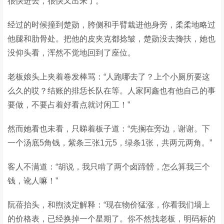
很快进去，很快又出来了。
经过的时候撞到楚勋，胯侧和手臂栽进他身旁，柔柔地略过
他腿和肋骨处。把他的皮夹克都捻皱，楚勋没去搀扶，她也
没仰头看，浑然不觉地回到了座位。
老板娘头上夹着卷发棒骂：“人跑哪去了？上个小厕所要这
么久的哎？结账的排恁长队在等。人家阿鑫也有他自己的事
要做，不要占着好看点就讨闲工！”
然而她看也未看，只睇着板子道：“先搁在旁边，谢谢。下
一个汤底5角钱，紫条三张1元5，绿条1张，共两元两角。”
客人不满道：“胡说，我只啃了两个卤蹄髈，怎么算我三个
钱，讹人嘛！”
阮蓓抬头，和煦淡定解释：“现在物价猛涨，你看我们墙上
的价格表，已经换掉一个星期了。你不然找老板，明码标的