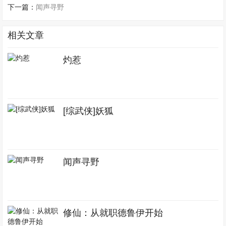
下一篇：
闻声寻野
相关文章
灼惹
[综武侠]妖狐
闻声寻野
修仙：从就职德鲁伊开始