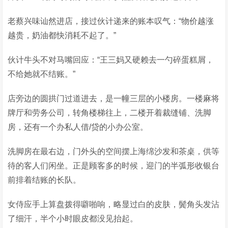
老蔡兴味讪然进店，接过伙计递来的账本叹气：“物价越涨
越贵，奶油都快消耗不起了。”
伙计牛头不对马嘴回应：“王三妈又硬赖去一勺碎蛋糕屑，
不给她就不结账。”
店旁边的圆拱门过道进去，是一幢三层的小楼房。一楼麻将
牌厅和劳务公司，转角楼梯往上，二楼开着裁缝铺、洗脚
房，还有一个办私人借/贷的小办公室。
洗脚房在最右边，门外头的空间摆上海绵沙发和茶桌，供等
待的客人们闲坐。正是顾客多的时候，迎门的半弧形收银台
前排着结账的长队。
女侍应手上算盘拨得噼啪响，略显过白的皮肤，鬓角头发沾
了细汗，半个小时眼皮都没见抬起。