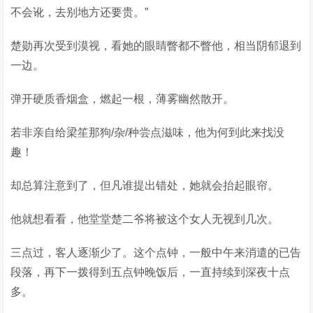
不会讹，去别地方还要贵。”
楚勋再次受到漠视，看她的眼睛瞥都不瞥他，相当阴郁退到
一边。
弹开硬质香烟盒，燃起一根，薄雾幽然散开。
若非亲自给梁笙那狗/杂/种尝点滋味，他为何到此来找没
趣！
却总算注意到了，但凡谁提出错处，她就会抬起眼帘。
他就想看看，他堂堂楚二爷将被这个女人无视到几次。
三点过，客人逐渐少了。这个点钟，一般中午来消遣的已告
段落，再下一拨得到五点钟晚饭后，一直持续到深夜十点
多。