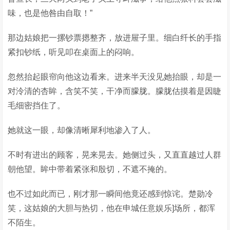
味，也是他咎由自取！”
那边姑娘把一摞钞票摁整齐，放进屉子里。细白纤长的手指
紧扣钞纸，听见叩在桌面上的闷响。
忽然抬起眼帘向他这边看来。进来半天没见她抬眼，却是一
对泠清的杏眸，含笑不笑，干净而朦胧。朦胧估摸着是因睫
毛细密挡住了。
她就这一眼，却像清晰犀利地渗入了人。
不时有进出的顾客，晃来晃去。她侧过头，又直直越过人群
朝他望。眸中带着紧张和殷切，不遮不掩的。
也不过如此而已，刚才那一瞬间他竟还感到惊诧。楚勋冷
笑，这姑娘的大胆与热切，他在申城任意娱乐]场所，都浑
不陌生。