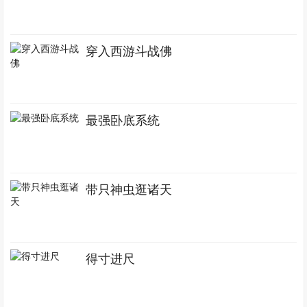
穿入西游斗战佛
最强卧底系统
带只神虫逛诸天
得寸进尺