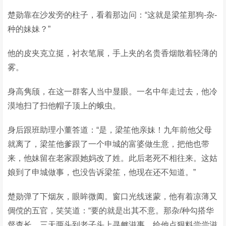
楚勋靠在沙发旁的柱子，看着那边问：“这就是梁笙那狗-杂-
种的妹妹？”
他的皮夹克立挺，衬衣笔展，手上夹的名贵香烟散着轻薄的
雾。
身高隽颀，在这一群客人当中显眼。一名中年走过去，他冷
漠地扫了扫他帽子顶上的蛾虫。
身后跟班助理小董答道：“是，梁笙他亲妹！九年前他父母
就离了，梁笙他爹跟了一个申城的富婆做生意，把他也带
来，他妹留在老家跟她妈改了姓。此后老死不相往来。这姑
娘到了申城做事，也没告诉梁笙，他现在还不知道。”
楚勋弹了下烟灰，眼眸微阖。窗口光线迷蒙，他有着凉薄又
倜傥的五官，笑笑道：“要的就是出其不意。那杂/种勾搭华
督查长，三天两头到老子头上寻衅滋事，给他点狠料尝尝滋