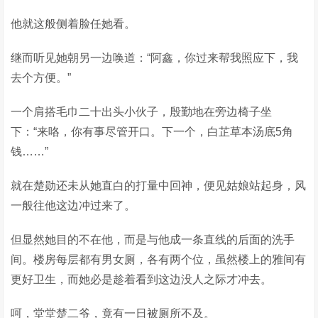
他就这般侧着脸任她看。
继而听见她朝另一边唤道：“阿鑫，你过来帮我照应下，我
去个方便。”
一个肩搭毛巾二十出头小伙子，殷勤地在旁边椅子坐
下：“来咯，你有事尽管开口。下一个，白芷草本汤底5角
钱……”
就在楚勋还未从她直白的打量中回神，便见姑娘站起身，风
一般往他这边冲过来了。
但显然她目的不在他，而是与他成一条直线的后面的洗手
间。楼房每层都有男女厕，各有两个位，虽然楼上的雅间有
更好卫生，而她必是趁着看到这边没人之际才冲去。
呵，堂堂楚二爷，竟有一日被厕所不及。