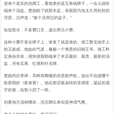
进来个老实的洗脚工，看他拿的是五角钱牌子，一会儿就给
端来个汤盆。楚勋睨了睨那木盆，表面因为泡太久而松软的
浮层，沉声道：“换个没用过的盆子。”
短促悠冷，不多费口舌，递出两元小费。
这种小费不算在牌子上，谁拿了就是谁的。佣工瞥见他手上
的玉扳戒，他如此气派，像极一个隽贵的旧朝王爷。佣工料
定身份非俗，很快便殷勤端来了本店最好、最贵、最新的汤
盆，另有瓜果、红酒和扑克牌。
楚勋闭目养神，耳畔有嘶哑的劣质留声机，放出不知道哪个
歌星唱的《夜来香》。他在那涩索袅转的音调里，凝起的眉
宇舒展，短暂小憩了一阵。
别看地方湿焖嘈杂，洗完脚出来却是神清气爽。