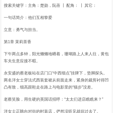
搜索关键字：主角：楚勋，阮蓓 ┃ 配角： ┃ 其它：
一句话简介：他们互相挚爱
立意：勇气与担当。
第1章 茉莉茶香
下午两点多钟，阳光懒懒地晒着，珊瑚路上人来人往，黄包
车夫生意应接不暇。
永安盛的蔡老板站在店门口“中西细点”挂牌下，垫脚探头。
两名洋女士穿法式西装套裙从前面走来，紧身的裁剪衬得凹
凸有致，细高跟鞋走在路上与电影里的“猫步”没差。
老蔡笑脸，用生硬的英国话招呼：“太太们进店瞧瞧来？”
洋女士正眺向对街的时装店，俨然没听见就掠过去了。