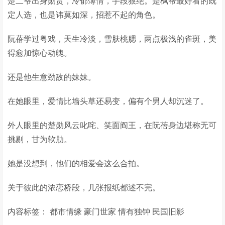
楚二爷出身勋贵，冷郁薄情，手段狠绝。是枫帮最好看的既
定人选，也是讳莫如深，招惹不起的角色。
阮蓓学过粤戏，天生冷淡，雪肤桃腮，两点极浅的雀斑，美
得愈加惊心动魄。
还是他生意劲敌的妹妹。
在她眼里，爱情比墙头草还易变，偏有个男人却沉迷了。
外人眼里的楚勋风云叱咤、笑面阎王，在阮蓓身边堪称无可
挑剔，甘为软肋。
她是没想到，他们的相爱会这么合拍。
关于彼此的浓恋桥段，几张报纸都述不完。
内容标签： 都市情缘 豪门世家 情有独钟 民国旧影