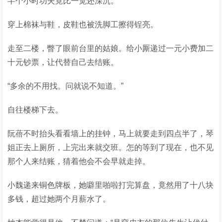
半个小时功夫竟比一觉还深沉。
穿上棉袜与鞋，皮鞋也被洗脚工擦得锃亮。
走至二楼，瞥了眼前台里的姑娘。给小厮递过一元小费加二
十元钞票，让代替自己去结账。
“多余的不用找。问就说不知道。”
自往楼梯下去。
阮蓓不时抬头看看墙上的挂钟，马上就要走到四点半了，琴
姐正去上厕所，上完出来就交班。怎的等到了现在，也不见
那个人来结账，猜着他会不会早就走掉。
小魏递来铜色牌板，她噼里啪啦打完算盘，竟然用了十八块
多钱，超过她两个月薪水了。