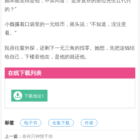
她本能觉得是他，不禁问道：“是穿皮衣的那位先生让代付
的？”
小魏攥着口袋里的一元纸币，摇头说：“不知道，没注意
看。”
阮蓓往窗外探，还剩下一元三角的找零。她想，先把这钱结
给自己，下楼若他在，是他的就还他。
在线下载列表
下载地址1
标签
电子书
全集下载
作者
上一篇：
奈何只钟情于你