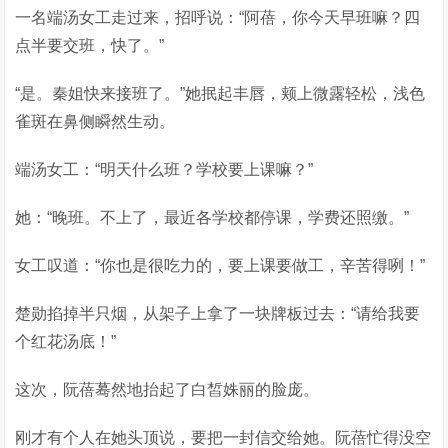
一名端汤女工走过来，招呼说：“阿蓓，你今天早班嘛？四
点半要交班，快了。”
“是。秦姐快来接班了。”她抿起丰唇，颊上微露轻松，浅色
雀斑在鼻侧瞬然生动。
端汤女工：“明天什么班？学校要上课嘛？”
她：“晚班。不上了，最近各学校都停课，学费还照缴。”
女工叹道：“你也是很吃力的，要上课要做工，辛苦得咧！”
楚勋掐掉半只烟，从架子上拿了一块牌板过去：“请给我要
个红花汤底！”
这次，阮蓓蓦然地抬起了白皙姝丽的脸庞。
刚才有个人在她头顶说，要把一封信交给她。阮蓓忙得没空