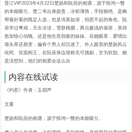
晋江VIP2023年4月22日楚勋和阮蓓的相遇，源于惊鸿一瞥
的本能吸引。楚二爷出身勋贵，冷郁薄情，手段狠绝。是枫
帮最好看的既定人选，也是讳莫如深，招惹不起的角色。阮
蓓学过粤戏，天生冷淡，雪肤桃腮，两点极浅的雀斑，美得
愈加惊心动魄。还是他生意劲敌的妹妹。在她眼里，爱情比
墙头草还易变，偏有个男人却沉迷了。外人眼里的楚勋风云
叱咤、笑面阎王，在阮蓓身边堪称无可挑剔，甘为软肋。她
是没想到，他们的相爱会这么合
内容在线试读
《灼惹》作者：玉胡芦
文案
楚勋和阮蓓的相遇，源于惊鸿一瞥的本能吸引。