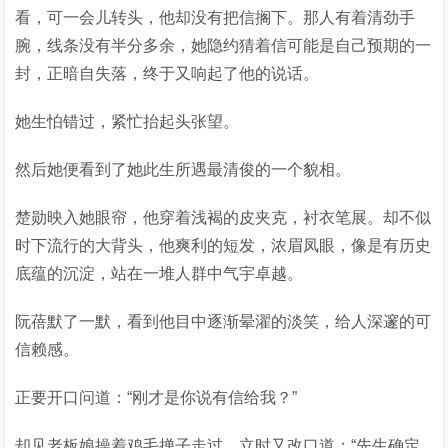
看，可一会儿转头，他却没有把信搁下。那人有着清劲手
腕，线条没有半分多余，她隐约猜着信可能是自己预期的一
封，正暗自失落，终于又响起了他的说话。
她生怕错过，紧忙抬起头张望。
然后她便看到了她此生所遇最清俊的一个貌相。
楚勋映入她眼帘，他穿着浅褐的皮夹克，衬衣笔展。却不似
时下流行的大背头，他爽利的短发，浓眉凤眼，像是有历史
底蕴的沉淀，站在一堆人群中气宇卓越。
阮蓓默了一默，看到他目中逐渐晕濯的淡笑，给人深邃的可
信赖感。
正要开口问道：“刚才是你说有信给我？”
却见老板娘操着鸡毛掸子走过，立时又改口道：“先生确定