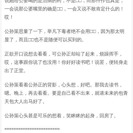
说她给公婆喝的是治病的药，不是□□，而那仵作也真是，
一会说那公婆嘴里的确是□□，一会又说不敢肯定什么的！
哎！
公孙策思量了一下，举凡下毒者绝不会用□□，因为那太明
显了，而且□□也不是随便可以买到的。
正欲开口说想去看看，可公孙正却站了起来，烦躁挥手，
哎，这事跟你说了也没用！你好好读书吧！说罢，便转身走
出了正堂。
公孙策看着公孙正的背影，心头想，好吧。那我去读书，
嗯。晚上，再去看看。要是自己看不出来，就请未来的包青
天包大人出马好了。
公孙策心头甚是可乐的想着，笑眯眯的起身，回房了。
*******************************