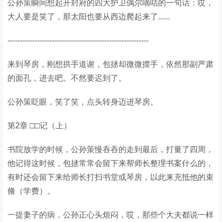
公孙策瞬间想起开封府的四大护卫偶尔嘀咕的一句话：哎，
大人要是笑了，那太阳也要从西边爬起来了......
---------------------------------------------------------
来到琴房，刚想拱手道谢，包拯却微微摆手，依然那副严肃
的面孔，进去吧。不然要迟到了。
公孙策眨眼，笑了笑，点头转身迈进琴房。
第2章 □□记（上）
书院放学的时候，公孙策慢吞吞的走到最后，打量了四周，
他记得这时候，包拯常常会留下来帮师长整理书案什么的，
有时还会留下来给师长打扫书堂或琴房，以此来充抵他的束
脩（学费）。
一提妻子的病，公孙正心头烦闷，哎，那些个大夫都说一样