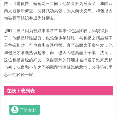
快，可是很快，短短两三年间，他便直升为捕头了，和陆云
两人被爹所倚重，沈良武功高强，为人爽快义气，和包拯因
为破案而结识并成为好朋友。
那时，自己因为被好事者常常拿来和包拯比较，比较得多
了，他纵然脾性温良，也难免少年好胜，与包拯之间虽然不
是争锋相对，可也疏离冷淡得很。直至高丽太子案告发，他
和包拯才渐渐熟识起来，而，也因为这高丽太子案，沈良，
这位包拯曾经的好友，来自契丹的奸细才被揭发了出来想起
当初，沈良和小艾之间的那段情深缘浅的悲情，公孙策心里
忍不住轻轻一叹。
在线下载列表
下载地址1