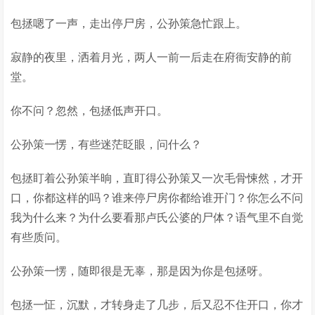
包拯嗯了一声，走出停尸房，公孙策急忙跟上。
寂静的夜里，洒着月光，两人一前一后走在府衙安静的前
堂。
你不问？忽然，包拯低声开口。
公孙策一愣，有些迷茫眨眼，问什么？
包拯盯着公孙策半晌，直盯得公孙策又一次毛骨悚然，才开
口，你都这样的吗？谁来停尸房你都给谁开门？你怎么不问
我为什么来？为什么要看那卢氏公婆的尸体？语气里不自觉
有些质问。
公孙策一愣，随即很是无辜，那是因为你是包拯呀。
包拯一怔，沉默，才转身走了几步，后又忍不住开口，你才