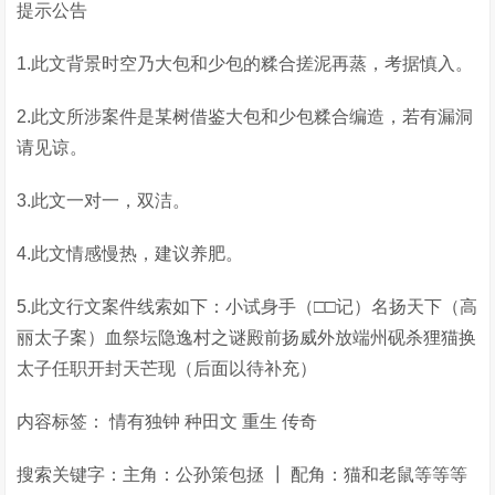
提示公告
1.此文背景时空乃大包和少包的糅合搓泥再蒸，考据慎入。
2.此文所涉案件是某树借鉴大包和少包糅合编造，若有漏洞
请见谅。
3.此文一对一，双洁。
4.此文情感慢热，建议养肥。
5.此文行文案件线索如下：小试身手（□□记）名扬天下（高
丽太子案）血祭坛隐逸村之谜殿前扬威外放端州砚杀狸猫换
太子任职开封天芒现（后面以待补充）
内容标签： 情有独钟 种田文 重生 传奇
搜索关键字：主角：公孙策包拯 ┃ 配角：猫和老鼠等等等