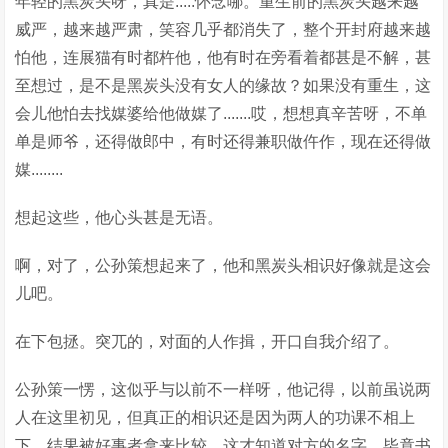
年轻的黑炭头呀，真是.....怀念哪。重生前的黑炭头越来越
威严，越来越严肃，笑容几乎都消失了，整个开封府越来越
怕他，连展猫有时都杵他，他有时在旁看着都甚是不解，甚
至想过，是不是黑炭头没有女人的缘故？如果没有重生，这
会儿他怕去找媒婆给他做媒了.......哎，想想真辛苦呀，不单
单是师爷，还得做郎中，有时还得兼职做仵作，现在还得做
媒........
想起这些，他心头甚是无语。
啊，对了，公孙策想起来了，他和黑炭头相识好像就是这会
儿吧。
在下包拯。突兀的，对面的人作揖，开口自我介绍了。
公孙策一愣，这似乎与以前不一样呀，他记得，以前虽说两
人在这里初见，但真正的相识还是因为两人的功课不相上
下，结果被好事者拿来比较....这才知道对方的名字。毕竟书