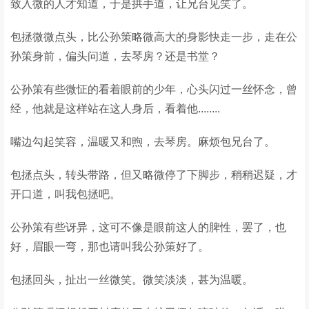
致入微的人才知道，于是拱手道，让兄台见笑了。
包拯微微点头，比公孙策略微高大的身影快走一步，走在公
孙策身前，偏头问道，去琴房？还是书堂？
公孙策有些微怔的看着眼前的少年，心头闪过一丝怀念，曾
经，他就是这样站在这人身后，看着他........
嘴边勾起笑容，温暖又和煦，去琴房。麻烦包兄台了。
包拯点头，转头带路，但又略微停了下脚步，稍稍迟疑，才
开口道，叫我包拯吧。
公孙策有些讶异，这可不像是眼前这人的脾性，罢了，也
好，眉眼一弯，那也请叫我公孙策好了。
包拯回头，扯出一丝微笑。微笑淡淡，甚为温暖。