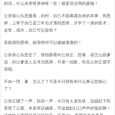
的话，什么休养呀养神呀！哎！都是些没用的废物！
公孙策心头思量着，此时，自己不能暴露自身的本事，而恩
师，上辈子自己是三年后才遇到恩师，才学了一身的医术，
这世，或许，自己可以提前？
若能请到恩师，娘亲绝对可以健健康康的！
公孙策心头想定了，便抬眼看向公孙正，想着，该怎么跟爹
说，好让爹派人去寻访恩师，可者一抬眼，却见公孙正眉宇
深锁。
不由一愣，爹，怎么了？可是今日府衙有什么事让您烦心
了？
公孙正嗯了一声，轻叹一声，今日有人来告状，说媳妇下药
害死了公婆。本来罪证确凿，可这媳妇口口声声的冤枉啊！