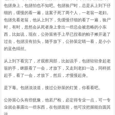
包拯身上，包拯怕也不知吧。包拯验尸时，总是从上到下仔
细的，缓慢的看一遍，这案子死了两个人，一老翁一老妇。
包拯先看老翁，他从上到下，先缓慢仔细的看了一遍，验尸
时，有时，忽然会从死者身上拿出一些总会被忽略的小东
西，比如说，现在，公孙策将手上早已捏着的帕子摊开递了
过去，包拯没有抬头，随手放下，公孙策定睛一看，是小小
的蓝色绢丝。
从上到下看完了，才观察局部，比如说手，包拯轻轻拿起老
翁的手，眯眼看了一会，才放下，又走到老妇一边，同样抓
起手，看了一会，才放下，然后，才慢慢起身。
是下毒。包拯淡淡道，接过公孙策的灯笼，你看看吧。
公孙策心头有些犹豫，他若尸检，必定得专业一点，可一专
业就会暴露出一些东西，在包拯面前，他可没把握能自圆其
说。