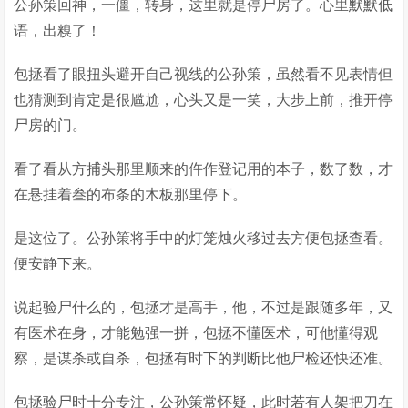
公孙策回神，一僵，转身，这里就是停尸房了。心里默默低
语，出糗了！
包拯看了眼扭头避开自己视线的公孙策，虽然看不见表情但
也猜测到肯定是很尴尬，心头又是一笑，大步上前，推开停
尸房的门。
看了看从方捕头那里顺来的仵作登记用的本子，数了数，才
在悬挂着叁的布条的木板那里停下。
是这位了。公孙策将手中的灯笼烛火移过去方便包拯查看。
便安静下来。
说起验尸什么的，包拯才是高手，他，不过是跟随多年，又
有医术在身，才能勉强一拼，包拯不懂医术，可他懂得观
察，是谋杀或自杀，包拯有时下的判断比他尸检还快还准。
包拯验尸时十分专注，公孙策常怀疑，此时若有人架把刀在