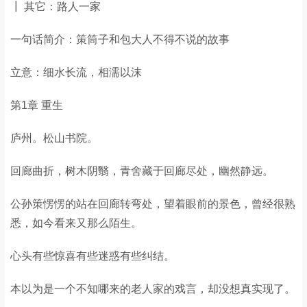
┃ 其它：路人一家
一句话简介：策筒子和包大人不得不说的故事
立意：细水长流，相濡以沫
第1章 重生
庐州。松山书院。
回廊曲折，树木阴翳，青舍藏于回廊尽处，幽然静远。
公孙策愣愣的站在回廊转弯处，望着眼前的景色，曾经很熟
悉，如今看来又那么陌生。
心头有些惊喜有些迷惑有些纠结。
本以为是一个不知哪来的老人家的戏言，却没想真实现了。