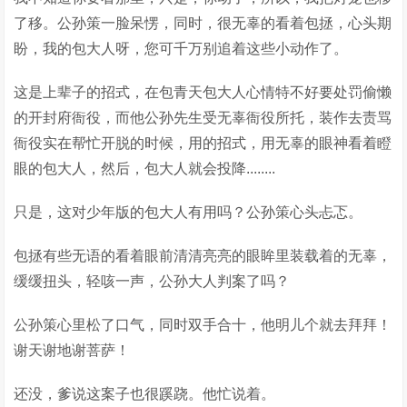
了移。公孙策一脸呆愣，同时，很无辜的看着包拯，心头期
盼，我的包大人呀，您可千万别追着这些小动作了。
这是上辈子的招式，在包青天包大人心情特不好要处罚偷懒
的开封府衙役，而他公孙先生受无辜衙役所托，装作去责骂
衙役实在帮忙开脱的时候，用的招式，用无辜的眼神看着瞪
眼的包大人，然后，包大人就会投降........
只是，这对少年版的包大人有用吗？公孙策心头忐忑。
包拯有些无语的看着眼前清清亮亮的眼眸里装载着的无辜，
缓缓扭头，轻咳一声，公孙大人判案了吗？
公孙策心里松了口气，同时双手合十，他明儿个就去拜拜！
谢天谢地谢菩萨！
还没，爹说这案子也很蹊跷。他忙说着。