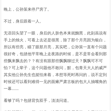
晚上，公孙策来停尸房了。
不过，身后跟着一人。
无语回头望了一眼，身后的人肤色本来就黝黑，此刻虽说有
手上的烛火，可看上去还是很黑，除了那个月亮因为银白，
所以有些亮，瞄了眼那月亮，其实吧，公孙策一直有个问题
很好奇，包拯他平常晚上走夜路的时候，是不是常会看到那
些飘来飘去的？？有没有跟那些飘飘聊过天？飘飘可不可
怕？可上辈子，这个问题他不敢问，默，包青天大人的威严
其实他公孙先生也挺怕来着，本想等死时再问的，说不定到
时候还可以看到难得一见的面瘫严肃古板的包大人抽嘴角的
一幕.......
看够了吗？包拯背负双手，淡淡问道。