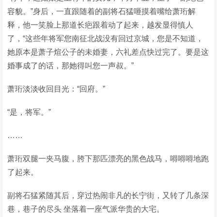
容貌。”身后，一直跟随着的副将石猛咂摸着嘴给萧珩解
释，他一笑脸上那道长疤跟着动了起来，越发显得慎人
了，“这些年将军您南征北战没有回过京城，您是不知道，
她原本是萧子煊公子的未婚妻，六礼差点快过完了。要是这
婚事成了的话，那她得叫您一声叔。”
萧珩淡淡收回目光：“回府。”
“是，将军。”
……
萧珩双腿一夹马腹，胯下那匹漂亮的黑色战马，嘚嘚嘚地跑
了起来。
副将石猛紧随其后，穿过热闹非凡的长宁街，又转了几条深
巷，巷子的尽头 坐落着一座气派华贵的大宅。