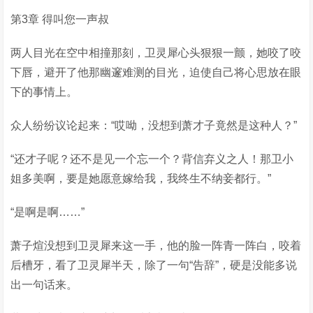
第3章 得叫您一声叔
两人目光在空中相撞那刻，卫灵犀心头狠狠一颤，她咬了咬
下唇，避开了他那幽邃难测的目光，迫使自己将心思放在眼
下的事情上。
众人纷纷议论起来：“哎呦，没想到萧才子竟然是这种人？”
“还才子呢？还不是见一个忘一个？背信弃义之人！那卫小
姐多美啊，要是她愿意嫁给我，我终生不纳妾都行。”
“是啊是啊……”
萧子煊没想到卫灵犀来这一手，他的脸一阵青一阵白，咬着
后槽牙，看了卫灵犀半天，除了一句“告辞”，硬是没能多说
出一句话来。