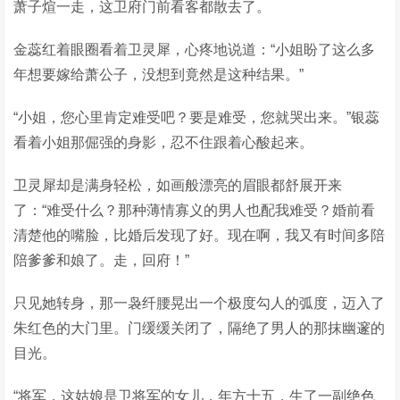
萧子煊一走，这卫府门前看客都散去了。
金蕊红着眼圈看着卫灵犀，心疼地说道：“小姐盼了这么多
年想要嫁给萧公子，没想到竟然是这种结果。”
“小姐，您心里肯定难受吧？要是难受，您就哭出来。”银蕊
看着小姐那倔强的身影，忍不住跟着心酸起来。
卫灵犀却是满身轻松，如画般漂亮的眉眼都舒展开来
了：“难受什么？那种薄情寡义的男人也配我难受？婚前看
清楚他的嘴脸，比婚后发现了好。现在啊，我又有时间多陪
陪爹爹和娘了。走，回府！”
只见她转身，那一袅纤腰晃出一个极度勾人的弧度，迈入了
朱红色的大门里。门缓缓关闭了，隔绝了男人的那抹幽邃的
目光。
“将军，这姑娘是卫将军的女儿，年方十五，生了一副绝色