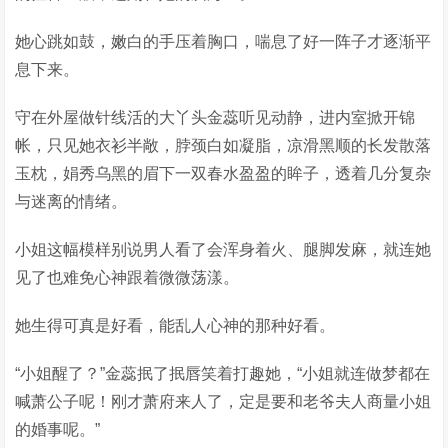
她心跳如鼓，嫩白的手压着胸口，喘息了好一阵子才逐渐平
息下来。
守在外屋做针线活的大丫头金蕊听见动静，进内室掀开锦
帐，只见她衣衫半敞，脖颈白如凝脂，凉滑黑顺的长发散落
玉枕，娟秀乌黑的眉下一双春水盈盈的眸子，透着几分复杂
与迷离的情绪。
小姐这幅模样别说男人看了会浑身着火、腿脚发麻，就连她
见了也难免心神跟着微微荡漾。
她生得可真是好看，能乱人心神的那种好看。
“小姐醒了？”金蕊抿了抿唇笑着打趣她，“小姐就连做梦都在
喊萧公子呢！刚才萧府来人了，定是要和老爷夫人商量小姐
的婚事呢。”