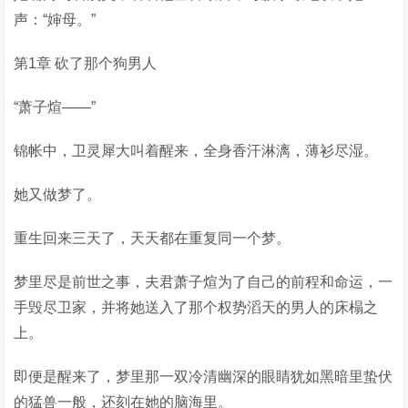
声：“婶母。”
第1章 砍了那个狗男人
“萧子煊——”
锦帐中，卫灵犀大叫着醒来，全身香汗淋漓，薄衫尽湿。
她又做梦了。
重生回来三天了，天天都在重复同一个梦。
梦里尽是前世之事，夫君萧子煊为了自己的前程和命运，一
手毁尽卫家，并将她送入了那个权势滔天的男人的床榻之
上。
即便是醒来了，梦里那一双冷清幽深的眼睛犹如黑暗里蛰伏
的猛兽一般，还刻在她的脑海里。