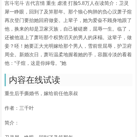
宫斗宅斗 古代言情 重生 虐渣 打脸5.8万人在读简介：卫灵
犀一睁眼，回到了及笄那年。那个狼心狗肺的负心汉萧子煊
再次登门要抬她回府做妾。上辈子，她为爱奋不顾身地跟了
他，换来的却是卫家灭族，自己被磋磨，屈辱一生。临了，
还被他送上了萧珩那个权势滔天的男人的床榻。这辈子，做
妾？呸！她要正大光明嫁给那个男人，雪前世屈辱，护卫府
周全。新婚次日，萧珩温柔地握着她的手，容颜冷淡的看着
他：“子煊，这是你婶母。”她
内容在线试读
重生后手撕婚书，嫁给前任他亲叔
作者：三千叶
简介：