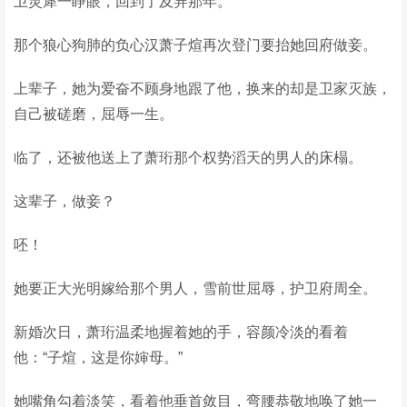
卫灵犀一睁眼，回到了及笄那年。
那个狼心狗肺的负心汉萧子煊再次登门要抬她回府做妾。
上辈子，她为爱奋不顾身地跟了他，换来的却是卫家灭族，
自己被磋磨，屈辱一生。
临了，还被他送上了萧珩那个权势滔天的男人的床榻。
这辈子，做妾？
呸！
她要正大光明嫁给那个男人，雪前世屈辱，护卫府周全。
新婚次日，萧珩温柔地握着她的手，容颜冷淡的看着
他：“子煊，这是你婶母。”
她嘴角勾着淡笑，看着他垂首敛目，弯腰恭敬地唤了她一