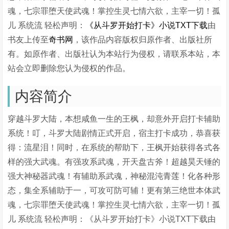
魂，七宗罪堕天使武魂！掌控生灵七情六欲，主宰一切！孤
儿 系统流 轻松声明：
《从斗罗开始打卡》小说TXT下载
由
书友上传至
奇书网
，该作品内容版权归原作者、出版社所
有。如原作者、出版社认为本站行为侵权，请联系本站，本
站会立即删除您认为侵权的作品。
内容简介
穿越斗罗大陆，本想咸鱼一生的王枫，却意外开启打卡辅助
系统！叮，斗罗大陆剧情正式开启，宿主打卡成功，恭喜获
得：流星泪！同时，在系统的帮助下，王枫开始获得各式各
样的强大武魂。有强攻系武魂，开天盘古斧！超越昊天锤的
强大神秘器武魂！有辅助系武魂，神秘混沌青莲！化各种形
态，集全系辅助于一，可攻可防可辅！更有第三绝世本体武
魂，七宗罪堕天使武魂！掌控生灵七情六欲，主宰一切！孤
儿 系统流 轻松声明：《从斗罗开始打卡》小说TXT下载由