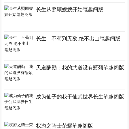
长生从照顾嫂嫂开始笔趣阁版
长生：不苟到无敌,绝不出山笔趣阁版
天道酬勤：我的武道没有瓶颈笔趣阁版
成为仙子的我于仙武世界长生笔趣阁版
权游之骑士荣耀笔趣阁版