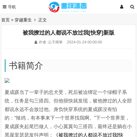
首页
>
穿越重生
正文
被我撩过的人都说不放过我[快穿]新版
作者 :公子闻筝
2024-01-24 00:00:00
书籍简介
夏成蹊当了一辈子的忠犬受，死后被迫绑定一个绿帽子系
统，任务是勾三搭四。但他很快就发现，被他撩过的人全部
都说永远不会放过他。身负快穿系统的夏成蹊没有怕
的：“辣鸡，有本事来下一个世界找我啊。”下一个世界里，
夏成蹊夹起尾巴做人，小心翼翼勾三搭四，最终还是躺在小
黑屋里瑟瑟发抖声明：
《被我撩过的人都说不放过我[快