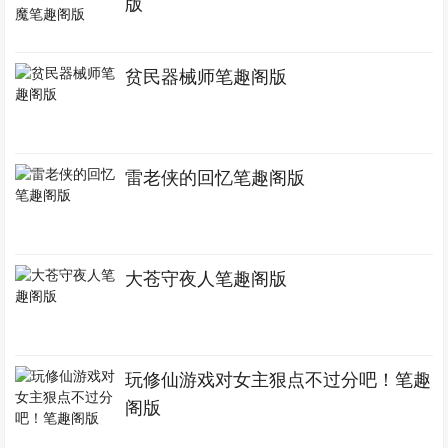
版
贫民器械师笔趣阁版
雷老侠的回忆笔趣阁版
大苍守夜人笔趣阁版
玩修仙游戏对女主狠点不过分吧！笔趣
阁版