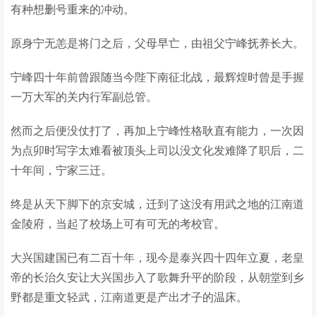
有种想删号重来的冲动。
原身宁无恙是将门之后，父母早亡，由祖父宁峰抚养长大。
宁峰四十年前曾跟随当今陛下南征北战，最辉煌时曾是手握
一万大军的关内行军副总管。
然而之后便没仗打了，再加上宁峰性格耿直有能力，一次因
为点卯时写字太难看被顶头上司以没文化发难降了职后，二
十年间，宁家三迁。
终是从天下脚下的京安城，迁到了这没有用武之地的江南道
金陵府，当起了校场上可有可无的考校官。
大兴国建国已有二百十年，现今是泰兴四十四年立夏，老皇
帝的长治久安让大兴国步入了歌舞升平的阶段，从朝堂到乡
野都是重文轻武，江南道更是产出才子的温床。