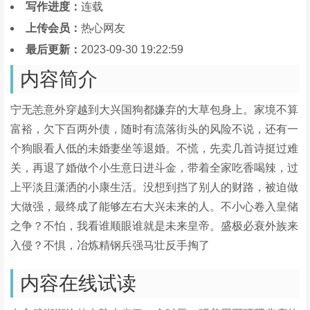
写作进度：
连载
上传会员：
热心网友
最后更新：
2023-09-30 19:22:59
内容简介
宁无恙意外穿越到大兴国狗都嫌弃的大草包身上。家境不算
富裕，欠下百两外债，随时有流落街头的风险不说，还有一
个狗眼看人低的未婚妻坐等退婚。不慌，先卖几首诗挺过难
关，再退了婚做个小生意日进斗金，带着全家吃香喝辣，过
上平淡且潇洒的小康生活。没想到挡了别人的财路，被迫做
大做强，最终成了能够左右大兴未来的人。不小心卷入皇储
之争？不怕，我看谁顺眼谁就是未来皇帝。盛极必衰外族来
入侵？不惧，冶炼精钢兵强马壮反手掏了
内容在线试读