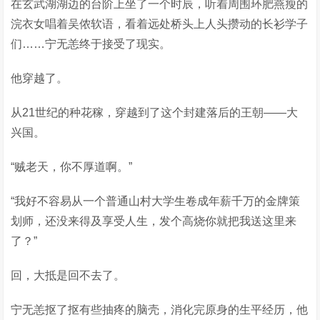
在玄武湖湖边的台阶上坐了一个时辰，听着周围环肥燕瘦的
浣衣女唱着吴侬软语，看着远处桥头上人头攒动的长衫学子
们……宁无恙终于接受了现实。
他穿越了。
从21世纪的种花稼，穿越到了这个封建落后的王朝——大
兴国。
“贼老天，你不厚道啊。”
“我好不容易从一个普通山村大学生卷成年薪千万的金牌策
划师，还没来得及享受人生，发个高烧你就把我送这里来
了？”
回，大抵是回不去了。
宁无恙抠了抠有些抽疼的脑壳，消化完原身的生平经历，他