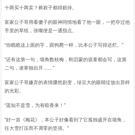
十两买十两卖？裤衩子都得赔掉。
富家公子哥用看傻子的眼神同情地看了他一眼，一把夺过他
手里的草纸，张嘴便是一通指点。
“你瞧瞧这上面的字，跟狗爬一样，比本公子写得还烂。”
“还有这第一句，墙角数枝梅，刚启蒙的孩童都会写，这第
二句，凌寒独自开……”
富家公子哥嫌弃的表情骤然剧变，绿豆大的眼睛绽放出异样
的光彩。
“遥知不是雪，为有暗香来！”
“好一首《梅花》，本公子好像看到了它孤独盛开在墙角，
任大雪打压而不凋零的坚强。”