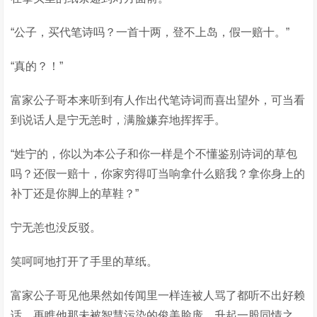
“公子，买代笔诗吗？一首十两，登不上岛，假一赔十。”
“真的？！”
富家公子哥本来听到有人作出代笔诗词而喜出望外，可当看
到说话人是宁无恙时，满脸嫌弃地挥挥手。
“姓宁的，你以为本公子和你一样是个不懂鉴别诗词的草包
吗？还假一赔十，你家穷得叮当响拿什么赔我？拿你身上的
补丁还是你脚上的草鞋？”
宁无恙也没反驳。
笑呵呵地打开了手里的草纸。
富家公子哥见他果然如传闻里一样连被人骂了都听不出好赖
话，再瞧他那未被智慧污染的俊美脸庞，升起一股同情之