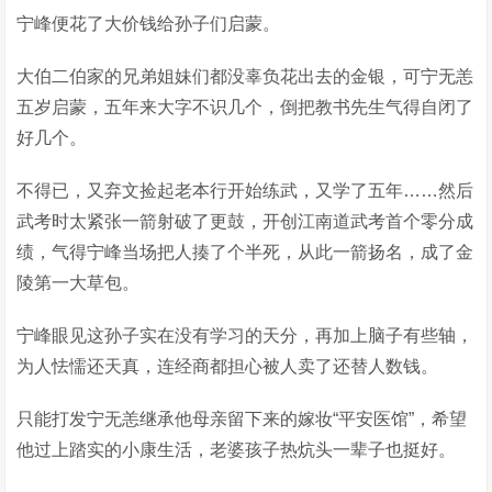
宁峰便花了大价钱给孙子们启蒙。
大伯二伯家的兄弟姐妹们都没辜负花出去的金银，可宁无恙
五岁启蒙，五年来大字不识几个，倒把教书先生气得自闭了
好几个。
不得已，又弃文捡起老本行开始练武，又学了五年……然后
武考时太紧张一箭射破了更鼓，开创江南道武考首个零分成
绩，气得宁峰当场把人揍了个半死，从此一箭扬名，成了金
陵第一大草包。
宁峰眼见这孙子实在没有学习的天分，再加上脑子有些轴，
为人怯懦还天真，连经商都担心被人卖了还替人数钱。
只能打发宁无恙继承他母亲留下来的嫁妆“平安医馆”，希望
他过上踏实的小康生活，老婆孩子热炕头一辈子也挺好。