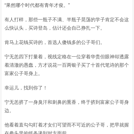
“果然哪个时代都有青年才俊。”
有人打样，那些一瓶子不满、半瓶子晃荡的学子肯定不会这
么快认头，买诗登岛，估计还会自己挣扎一下。
肯马上花钱买诗的，首选人傻钱多的公子哥们。
宁无恙四下打量着，视线定格在一位穿着华贵但眼神却透露
着清澈的愚蠢，方才说花一百两银子买了十首代笔诗的那个
富家公子哥身上。
幸运儿，找到你了！
宁无恙挤了一身臭汗和刺鼻的熏香，终于挤到富家公子哥身
边。
他看着直勾勾盯着才女们可望而不可近的公子哥，把早就握
在拳头里的纸条递到对方面前。