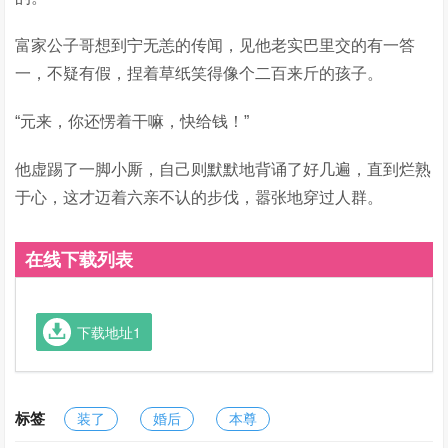
富家公子哥想到宁无恙的传闻，见他老实巴里交的有一答
一，不疑有假，捏着草纸笑得像个二百来斤的孩子。
“元来，你还愣着干嘛，快给钱！”
他虚踢了一脚小厮，自己则默默地背诵了好几遍，直到烂熟
于心，这才迈着六亲不认的步伐，嚣张地穿过人群。
在线下载列表
下载地址1
标签
装了
婚后
本尊