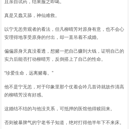
且亲自试药，结果服之即噶。
真是又蠢又舔，神仙难救。
以宁无恙旁观者的看法，但凡柳晴芳对原身有意，也不会心
安理得地享受原身的付出，却一直吊着不成婚。
偏偏原身天真没看透，想赌一把自己赚到大钱，证明自己的
实力后能否打动柳晴芳，反倒搭上了自己的性命。
“珍爱生命，远离赌毒。”
他不是宁无恙，对于印象里那个仗着会吟几首诗就故作清高
的柳晴芳没有好感。
这婚结不结的与他没关系，可抵押的医馆他得赎回来。
否则被暴脾气的宁老爷子知道，绝对打得他半年下不来床。