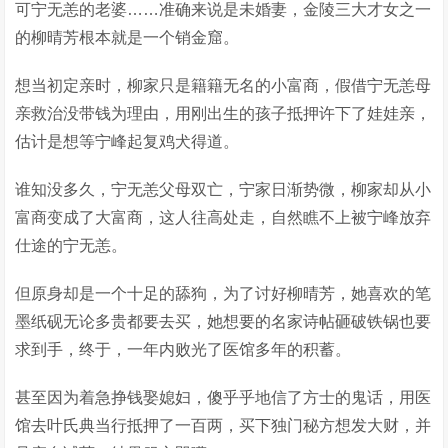
可宁无恙的老婆……准确来说是未婚妻，金陵三大才女之一
的柳晴芳根本就是一个销金窟。
想当初定亲时，柳家只是籍籍无名的小富商，假借宁无恙母
亲救治没带钱为理由，用刚出生的孩子抵押许下了娃娃亲，
估计是想等宁峰起复鸡犬得道。
谁知没多久，宁无恙父母双亡，宁家日渐势微，柳家却从小
富商变成了大富商，这人往高处走，自然瞧不上被宁峰放弃
仕途的宁无恙。
但原身却是一个十足的舔狗，为了讨好柳晴芳，她喜欢的笔
墨纸砚无论多贵都要去买，她想要的名家诗帖砸破铁锅也要
求到手，终于，一年内败光了医馆多年的积蓄。
甚至因为着急挣钱娶媳妇，傻乎乎地信了方士的鬼话，用医
馆去叶氏典当行抵押了一百两，买下独门秘方想发大财，并