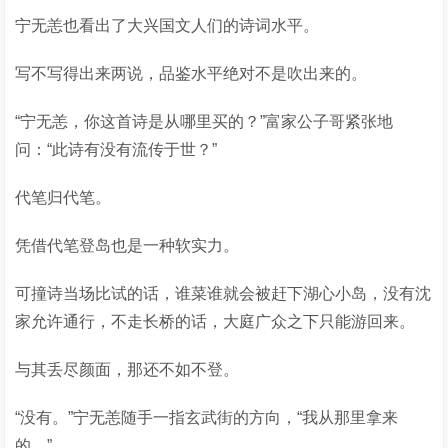
宁无恙也看出了大兴国文人们的诗词水平。
写不写得出来两说，品鉴水平绝对不是吹出来的。
“宁无恙，你这首诗是从哪里买的？”富家公子哥紧张地
问：“此诗有没有流传于世？”
代笔归代笔。
凭借代笔登岛也是一种软实力。
可撞诗当场比试的话，谁菜谁就会被赶下湖心小岛，没有沈
家允许通行，不走长桥的话，大庭广众之下只能游回来。
与其丢尽颜面，那还不如不登。
“没有。”宁无恙随手一指玄武街的方向，“我从那里拿来
的。”