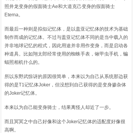
照井龙变身的假面骑士Ae和大道克己变身的假面骑士
Eterna。
而最后一种则是拟似记忆体，是以盖亚记忆体的技术为基础
制作而成的记忆体。不过与盖亚记忆体不同的是当中载入的
并非地球记忆的程式，因此用途并非用作变身，而是启动各
种道具。比如翔太郎经常使用的蜘蛛手表，锹甲虫手机，蝙
蝠照相机什么的。
所以东野武惊讶的原因很简单，本来以为自己从系统那边获
得的是T1记忆体Joker，但没想到自己获得的是变身掺杂体
的Joker记忆体。
本来以为自己能变身骑士，结果离怪人却近了一步。
而且冥冥之中自己好像和这个Joker记忆体的适配度好像很
高啊。