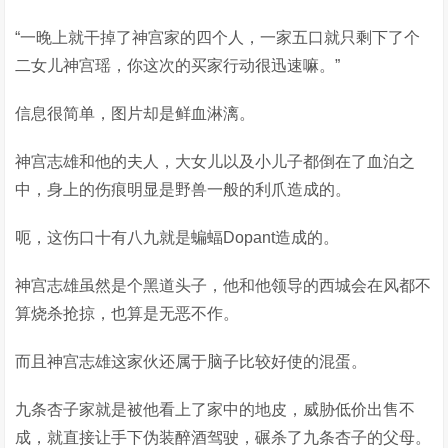
“一晚上就干掉了神宫家的四个人，一家五口就只剩下了个
二女儿神宫瑶，你这次的买家行动很迅速嘛。”
信息很简单，图片却是鲜血淋漓。
神宫志雄和他的夫人，大女儿以及小儿子都倒在了血泊之
中，身上的伤痕明显是野兽一般的利爪造成的。
呃，这伤口十有八九就是蝙蝠Dopant造成的。
神宫志雄虽然是个黑道头子，他和他领导的西城会在风都不
算烧杀抢掠，也算是无恶不作。
而且神宫志雄这家伙还属于脑子比较好使的混蛋。
九条杏子家就是被他看上了家中的地皮，威胁低价出售不
成，就直接让手下伪装醉酒驾驶，碾杀了九条杏子的父母。