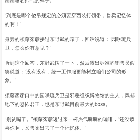
刚刚潇洒帅气的样子。
“到底是哪个傻吊规定的必须要穿西装打领带，售卖记忆体
的啊！”
身旁的须藤雾彦接过东野武的箱子，回话说道：“园咲琉兵
卫，怎么伱有意见？”
听到这个回答，东野武愣了一下，然后露出标准的销售员假
笑说道：“没有没有，统一工作服更能树立咱们公司的形
象。”
须藤雾彦口中的园咲琉兵卫是邪恶组织博物馆的主人，风都
地下的恐怖君王，也是东野武目前最大的boss。
“别贫嘴了。”须藤雾彦递过来一杯热气腾腾的咖啡，“还没恭
喜你啊，又售卖出去了一个记忆体。”