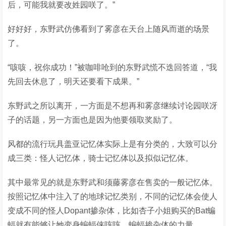
后，可能我就要改姓园咲了。”
好好好，东野武仿佛看到了雾彦在天台上随风而逝的场景
了。
“咳咳，祝你成功！”被咖啡呛到的东野武慌不迭回答道，“我
先回去休息了，明天还要看下成果。”
东野武之所以离开，一方面是不想再和雾彦继续讨论园咲冴
子的话题，另一方面也是因为他要领取奖励了。
风都的流行玩具盖亚记忆体实际上是有分类的，大致可以分
成三类：怪人记忆体，骑士记忆体以及拟似记忆体。
其中最常见的就是东野武和须藤雾彦在售卖的一般记忆体。
按照记忆体中注入了的地球记忆类别，不同的记忆体会使人
变成不同的怪人Dopant掺杂体，比如杏子小姐购买的Bat蝙
蝠就有能够让她变身蝙蝠侠咳咳，蝙蝠掺杂体的力量。