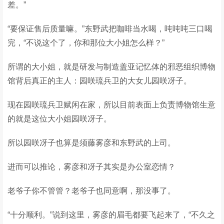
差。”
“要保证售后质量嘛。”东野武把咖啡当水喝，吨吨吨三口喝
完，“不说这个了，你和那位大小姐怎么样？”
所谓的大小姐，就是研发与制造盖亚记忆体的邪恶组织博物
馆背后真正的主人：园咲琉兵卫的大女儿园咲冴子。
现在园咲琉兵卫赋闲在家，所以目前表面上负责博物馆生意
的就是这位大小姐园咲冴子。
所以园咲冴子也算是须藤雾彦和东野武的上司。
进而可以推论，雾彦和冴子其实是办公室恋情？
老爷子你不管管？老爷子也同意啊，那没事了。
“十分顺利。”说到这里，雾彦的眉毛都要飞起来了，“不久之