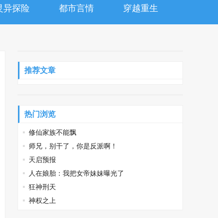
灵异探险
都市言情
穿越重生
推荐文章
热门浏览
修仙家族不能飘
师兄，别干了，你是反派啊！
天启预报
人在娘胎：我把女帝妹妹曝光了
狂神刑天
神权之上