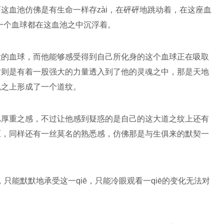
这血池仿佛是有生命一样存zài，在砰砰地跳动着，在这座血
每一个血球都在这血池之中沉浮着。
大的血球，而他能够感受得到自己所化身的这个血球正在吸取
时则是有着一股强大的力量透入到了他的灵魂之中，那是天地
魂之上形成了一个道纹。
比厚重之感，不过让他感到疑惑的是自己的这大道之纹上还有
压，同样还有一丝莫名的熟悉感，仿佛那是与生俱来的默契一
只能默默地承受这一qiē，只能冷眼观看一qiē的变化无法对