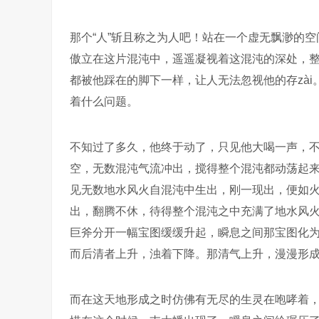
那个“人”斩且称之为人吧！站在一个虚无飘渺的
傲立在这片混沌中，遥遥凝视着这混沌的深处，
都被他踩在的脚下一样，让人无法忽视他的存zài
着什么问题。
不知过了多久，他终于动了，只见他大喝一声，
空，无数混沌气流冲出，搅得整个混沌都动荡起
见无数地水风火自混沌中生出，刚一现出，便如
出，翻腾不休，待得整个混沌之中充满了地水风
巨斧分开一幅宝图缓缓升起，瞬息之间那宝图化
而后清者上升，浊着下降。那清气上升，漫漫形
而在这天地形成之时仿佛有无尽的生灵在咆哮着