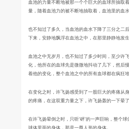
血池的力量不断地被那一个个巨大的血球所抽取
量，随着血池力的被不断地抽取着，血池里的血
也不知过了多久，当血池的血水下降了三分之二
下来，安静地飘浮在血池之中，在那里静静地发
血池之中无岁月，也不知过了多少时间，至少许
化，他所在的血球先是微微地抖动了几下，然后
着他的变化，整个血池之中的所有血球都在疯狂
在变化之时，许飞扬感受到了一股巨大的疼痛从
的疼痛，在这双重力量之下，许飞扬轰的一下晕
在许飞扬晕倒之时，只听‘砰’的一声巨响，整个
球体里面的身体，那是一尊人形的身体。