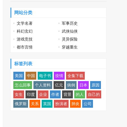
网站分类
文学名著
军事历史
科幻玄幻
武侠仙侠
游戏竞技
灵异探险
都市言情
穿越重生
标签列表
美国
中国
电子书
疫情
全集下载
怎么回事
个人资料
亿元
病例
日本
原因
女生
印度
企业
作者
背景
的人
自己的
俄罗斯
关系
英国
扮演者
肺炎
公司