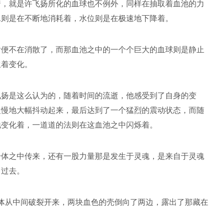
着，就是许飞扬所化的血球也不例外，同样在抽取着血池的力
水则是在不断地消耗着，水位则是在极速地下降着。
后便不在消散了，而那血池之中的一个个巨大的血球则是静止
生着变化。
飞扬是这么认为的，随着时间的流逝，他感受到了自身的变
慢慢地大幅抖动起来，最后达到了一个猛烈的震动状态，而随
地变化着，一道道的法则在这血池之中闪烁着。
身体之中传来，还有一股力量那是发生于灵魂，是来自于灵魂
了过去。
球体从中间破裂开来，两块血色的壳倒向了两边，露出了那藏在