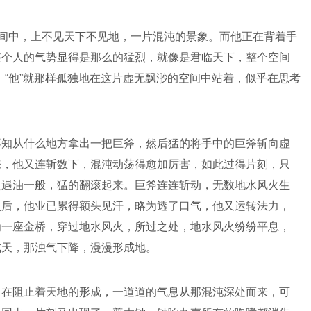
空间中，上不见天下不见地，一片混沌的景象。而他正在背着手
整个人的气势显得是那么的猛烈，就像是君临天下，整个空间
。“他”就那样孤独地在这片虚无飘渺的空间中站着，似乎在思考
不知从什么地方拿出一把巨斧，然后猛的将手中的巨斧斩向虚
来，他又连斩数下，混沌动荡得愈加厉害，如此过得片刻，只
火遇油一般，猛的翻滚起来。巨斧连连斩动，无数地水风火生
火后，他业已累得额头见汗，略为透了口气，他又运转法力，
为一座金桥，穿过地水风火，所过之处，地水风火纷纷平息，
成天，那浊气下降，漫漫形成地。
，在阻止着天地的形成，一道道的气息从那混沌深处而来，可