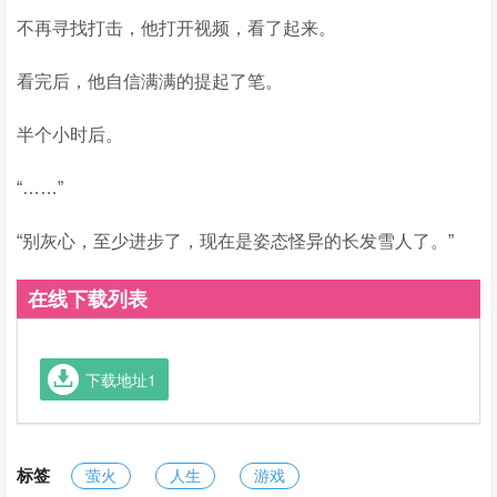
不再寻找打击，他打开视频，看了起来。
看完后，他自信满满的提起了笔。
半个小时后。
“……”
“别灰心，至少进步了，现在是姿态怪异的长发雪人了。”
在线下载列表
下载地址1
标签
萤火
人生
游戏