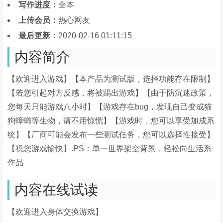
写作进度：
全本
上传会员：
热心网友
最后更新：
2020-02-16 01:11:15
内容简介
【欢迎进入游戏】【本产品为测试版，选择功能存在限制】
【若您引起对方反感，将被踢出游戏】【由于防沉迷政策，
您每天只能游戏八小时】【游戏存在bug，发现自己变成猫
狗蟑螂等生物，请不用惊慌】【游戏时，您可以享受加成系
统】【厂商可能会发布一些测试任务，您可以选择性接受】
【祝您游戏愉快】.PS：单一世界架空背景，轻松向生活系
作品
内容在线试读
【欢迎进入身体交换游戏】