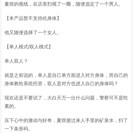
夏煜的视线，在店里扫视了一圈，随便选定了一个男人。
【本产品暂不支持此身体】
他又随便选择了一个女人。
【单人模式/双人模式】
单人双人？
就是之前说的，单人是自己单方面进入对方身体，而自己的
身体教给系统托管，双人是对方也进入自己的身体吗？
现在还是不要试了，大白天万一出什么问题，警察可不是吃
素的。
压下心中的激动与好奇，夏煜接过来人手里的矿泉水，扫了
一下条形码。