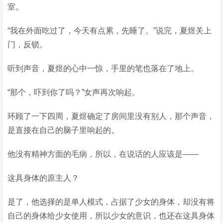
室。
“我在外面吃过了，今天有点累，先睡了。”说完，夏煜关上
门，反锁。
听到声音，夏煜的心中一惊，手里的笔也落在了地上。
“那个，吓到你了吗？”女声再次响起。
环顾了一下四周，夏煜确定了房间里没有别人，那个声音，
是直接在自己的脑子里响起的。
他没有精神方面的毛病，所以，在说话的人应该是——
这具身体的原主人？
是了，他选择的是单人模式，占据了少女的身体，却没有将
自己的身体给少女使用，所以少女的意识，也还在这具身体