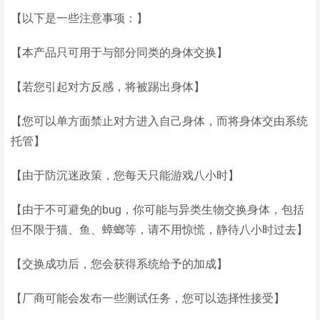
【以下是一些注意事项：】
【本产品只可用于与部分同类的身体交换】
【若您引起对方反感，将被踢出身体】
【您可以单方面禁止对方进入自己身体，而将身体交由系统
托管】
【由于防沉迷政策，您每天只能游戏八小时】
【由于不可避免的bug，你可能与异类生物交换身体，包括
但不限于猫、鱼、蟑螂等，请不用惊慌，静待八小时过去】
【交换成功后，您会获得系统给予的加成】
【厂商可能会发布一些测试任务，您可以选择性接受】