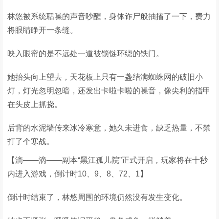
林悠被系统聒噪的声音吵醒，身体诈尸般抽搐了一下，费力
将眼睛睁开一条缝。
映入眼帘的是不远处一道被锁链环绕的铁门。
她抬头向上望去，天花板上只有一盏结满蜘蛛网的破旧小
灯，灯光忽明忽暗，还发出卡啦卡啦的噪音，像尖利的指甲
在头皮上抓挠。
后背的水泥墙传来冰冷寒意，她久未进食，缺乏热量，不禁
打了个寒战。
【滴——滴——副本“黑江孤儿院”正式开启，玩家将在十秒
内进入游戏，倒计时10、9、8、72、1】
倒计时结束了，林悠周围的环境仍然没有发生变化。