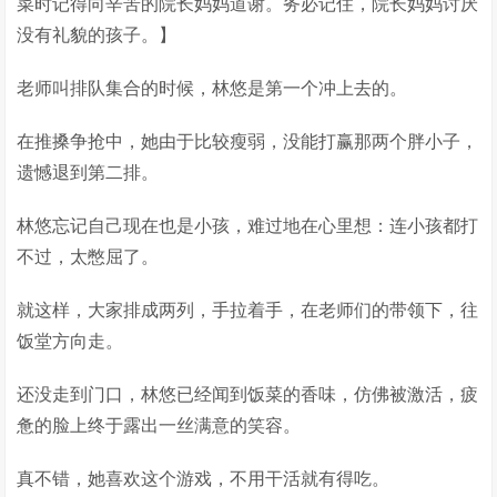
菜时记得向辛苦的院长妈妈道谢。务必记住，院长妈妈讨厌
没有礼貌的孩子。】
老师叫排队集合的时候，林悠是第一个冲上去的。
在推搡争抢中，她由于比较瘦弱，没能打赢那两个胖小子，
遗憾退到第二排。
林悠忘记自己现在也是小孩，难过地在心里想：连小孩都打
不过，太憋屈了。
就这样，大家排成两列，手拉着手，在老师们的带领下，往
饭堂方向走。
还没走到门口，林悠已经闻到饭菜的香味，仿佛被激活，疲
惫的脸上终于露出一丝满意的笑容。
真不错，她喜欢这个游戏，不用干活就有得吃。