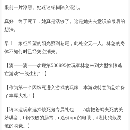
眼前一片漆黑。她迷迷糊糊陷入混沌。
真好，终于死了，她真是活够了。这是她失去意识前最后的
想法。
早上，象征希望的阳光照到巷尾，此处空无一人。林悠的身
体不知何时已经凭空消失。
【滴——滴——欢迎第536895位玩家林悠来到大型惊悚逃
亡游戏“一线生机”！】
【作为第一个因饿死进入游戏的玩家，本游戏特意为您准备
了丰厚大礼！】
【请幸运玩家选择饿死鬼专属礼包——a能把苍蝇夹死的美
妙嗓音，b钢铁般的肠胃，c迷倒npc的电眼，d堪比狗般灵
敏的嗅觉。】