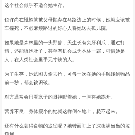
这个社会似乎不适合她生存。
也许尚在襁褓就被父母抛弃在马路边上的时候，她就应该被
车撞死，不必麻烦路过的好心人将她送去孤儿院。
如果她是森林里的一头野兽，天生长有尖牙利爪，通过打
猎，还能填饱肚子，甚至有机会成为丛林一霸，可惜她是
人，在人类社会里手无寸铁的人。
为了生存，她试图去偷去抢，可每一次在她的手触碰到物品
前一秒，都会被识破。
对方通常会用看疯子的眼神瞪着她，一脚将她踢开。
营养不良、身体瘦小的她就这样倒在地上，爬不起来。
还有什么获得食物的途径呢？她转而盯上了深夜满当当的垃
圾桶。