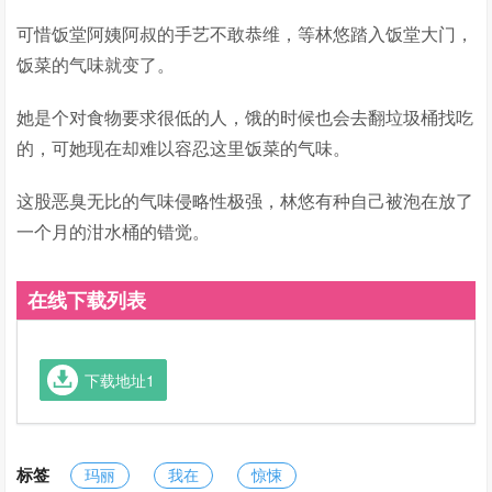
可惜饭堂阿姨阿叔的手艺不敢恭维，等林悠踏入饭堂大门，
饭菜的气味就变了。
她是个对食物要求很低的人，饿的时候也会去翻垃圾桶找吃
的，可她现在却难以容忍这里饭菜的气味。
这股恶臭无比的气味侵略性极强，林悠有种自己被泡在放了
一个月的泔水桶的错觉。
在线下载列表
下载地址1
标签
玛丽
我在
惊悚