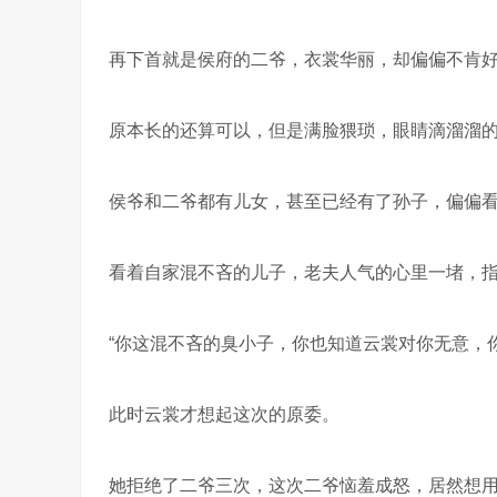
再下首就是侯府的二爷，衣裳华丽，却偏偏不肯
原本长的还算可以，但是满脸猥琐，眼睛滴溜溜
侯爷和二爷都有儿女，甚至已经有了孙子，偏偏
看着自家混不吝的儿子，老夫人气的心里一堵，
“你这混不吝的臭小子，你也知道云裳对你无意，
此时云裳才想起这次的原委。
她拒绝了二爷三次，这次二爷恼羞成怒，居然想