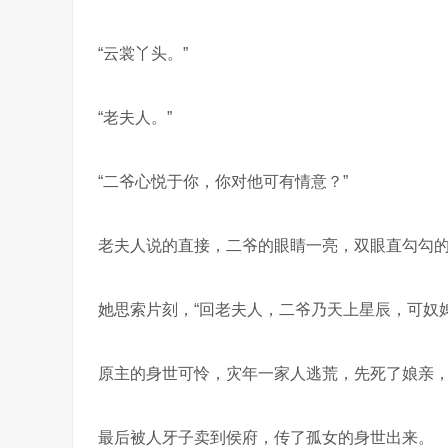
“云裳丫头。”
“老夫人。”
“二爷心悦于你，你对他可有情意？”
老夫人说的直接，二爷的眼睛一亮，双眼直勾勾
她思索片刻，“回老夫人，二爷乃天上星辰，可奴
原主的身世可怜，灾年一家人逃荒，先死了娘亲
最后被人牙子卖到侯府，传了孤女的身世出来。