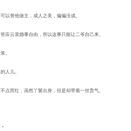
还可以替他做主，成人之美，偏偏没成。
面答应云裳婚事自由，所以这事只能让二爷自己来。
太笨。
眼的人儿。
唇不点而红，虽然丫鬟出身，但是却带着一丝贵气。
”