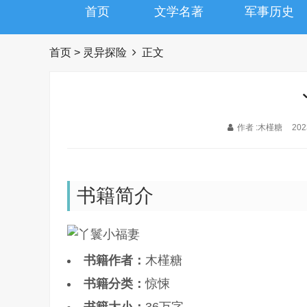
首页
文学名著
军事历史
首页
>
灵异探险
正文
作者 :木槿糖
202
书籍简介
书籍作者：
木槿糖
书籍分类：
惊悚