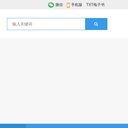
微信
手机版
TXT电子书