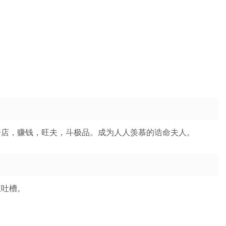
开店，赚钱，旺夫，斗极品。成为人人羡慕的诰命夫人。
狂吐槽。
？