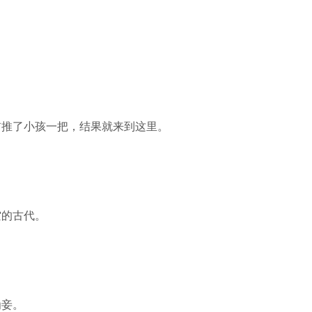
前推了小孩一把，结果就来到这里。
空的古代。
为妾。