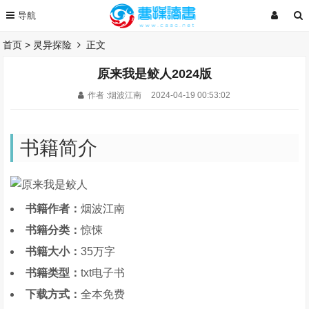
首页
>
灵异探险
正文
原来我是鲛人2024版
作者 :烟波江南
2024-04-19 00:53:02
书籍简介
书籍作者：
烟波江南
书籍分类：
惊悚
书籍大小：
35万字
书籍类型：
txt电子书
下载方式：
全本免费