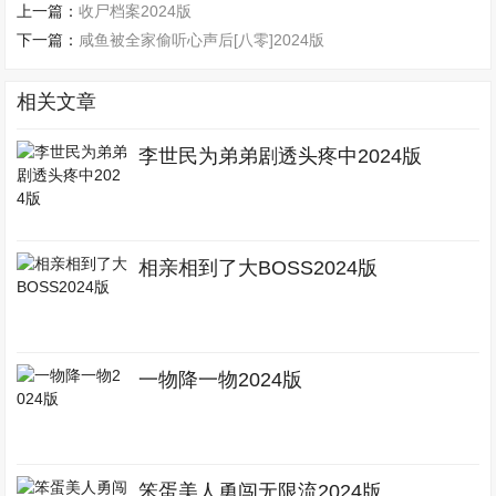
上一篇：
收尸档案2024版
下一篇：
咸鱼被全家偷听心声后[八零]2024版
相关文章
李世民为弟弟剧透头疼中2024版
相亲相到了大BOSS2024版
一物降一物2024版
笨蛋美人勇闯无限流2024版