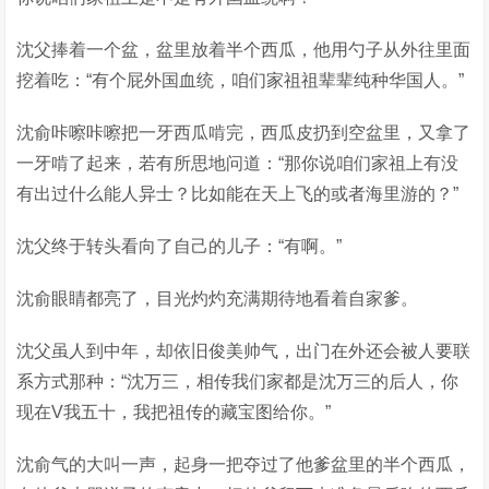
沈父捧着一个盆，盆里放着半个西瓜，他用勺子从外往里面
挖着吃：“有个屁外国血统，咱们家祖祖辈辈纯种华国人。”
沈俞咔嚓咔嚓把一牙西瓜啃完，西瓜皮扔到空盆里，又拿了
一牙啃了起来，若有所思地问道：“那你说咱们家祖上有没
有出过什么能人异士？比如能在天上飞的或者海里游的？”
沈父终于转头看向了自己的儿子：“有啊。”
沈俞眼睛都亮了，目光灼灼充满期待地看着自家爹。
沈父虽人到中年，却依旧俊美帅气，出门在外还会被人要联
系方式那种：“沈万三，相传我们家都是沈万三的后人，你
现在V我五十，我把祖传的藏宝图给你。”
沈俞气的大叫一声，起身一把夺过了他爹盆里的半个西瓜，