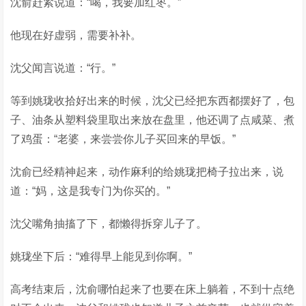
沈俞赶紧说道：“喝，我要加红枣。”
他现在好虚弱，需要补补。
沈父闻言说道：“行。”
等到姚珑收拾好出来的时候，沈父已经把东西都摆好了，包
子、油条从塑料袋里取出来放在盘里，他还调了点咸菜、煮
了鸡蛋：“老婆，来尝尝你儿子买回来的早饭。”
沈俞已经精神起来，动作麻利的给姚珑把椅子拉出来，说
道：“妈，这是我专门为你买的。”
沈父嘴角抽搐了下，都懒得拆穿儿子了。
姚珑坐下后：“难得早上能见到你啊。”
高考结束后，沈俞哪怕起来了也要在床上躺着，不到十点绝