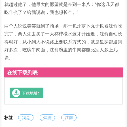
就超过他了，他最大的愿望就是长到一米八：“你这几天都
吃什么了？给我说说，我也想长个。”
两个人说说笑笑就到了商场，那一包炸萝卜丸子也被沈俞吃
完了，两人先去买了一大杯柠檬水这才开始逛，沈俞自幼长
得就好，从小到大不说路上要联系方式的，就是星探都遇到
好多次，吃碗牛肉面，沈俞碗里的牛肉都能比别人多上几
块。
在线下载列表
下载地址1
标签
我是
烟波
江南