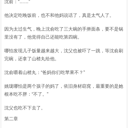
沈俞：“……”
他决定吃晚饭前，也不和他妈说话了，真是太气人了。
因为太过生气，晚上沈俞吃了三大碗的手擀面条，要不是锅
里没有了，他觉得自己还能吃第四碗。
哪怕发现儿子饭量越来越大，沈父也被吓了一跳，等沈俞刷
完碗，还拿了山楂丸给他。
沈俞嚼着山楂丸：“爸妈你们吃苹果不？”
姚珑哪怕是两个孩子的妈了，依旧身材窈窕，最重要的是她
根本吃不胖：“不了。”
沈父也吃不下去了。
第二章