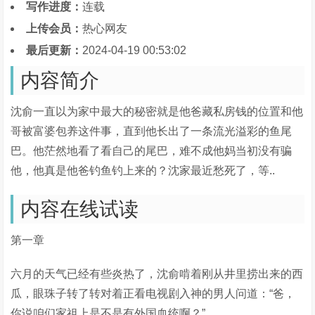
写作进度：
连载
上传会员：
热心网友
最后更新：
2024-04-19 00:53:02
内容简介
沈俞一直以为家中最大的秘密就是他爸藏私房钱的位置和他
哥被富婆包养这件事，直到他长出了一条流光溢彩的鱼尾
巴。他茫然地看了看自己的尾巴，难不成他妈当初没有骗
他，他真是他爸钓鱼钓上来的？沈家最近愁死了，等..
内容在线试读
第一章
六月的天气已经有些炎热了，沈俞啃着刚从井里捞出来的西
瓜，眼珠子转了转对着正看电视剧入神的男人问道：“爸，
你说咱们家祖上是不是有外国血统啊？”