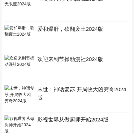
爱和爆肝，砍翻废土2024版
欢迎来到节操动漫社2024版
末世：神话复苏,开局收大凶穷奇2024
版
影视世界从做厨师开始2024版