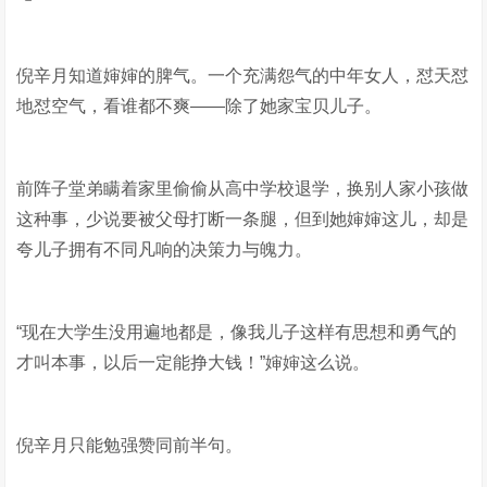
倪辛月知道婶婶的脾气。一个充满怨气的中年女人，怼天怼
地怼空气，看谁都不爽——除了她家宝贝儿子。
前阵子堂弟瞒着家里偷偷从高中学校退学，换别人家小孩做
这种事，少说要被父母打断一条腿，但到她婶婶这儿，却是
夸儿子拥有不同凡响的决策力与魄力。
“现在大学生没用遍地都是，像我儿子这样有思想和勇气的
才叫本事，以后一定能挣大钱！”婶婶这么说。
倪辛月只能勉强赞同前半句。