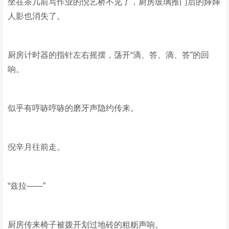
坐在茶几前写作业的倪艺桥不见了，厨房玻璃推门后的婶婶
人影也消失了。
厨房计时器的指针左右摇摆，荡开“滴、答、滴、答”的回
响。
似乎有哼哧哼哧的磨牙声隐约传来。
倪辛月往前走。
“兹拉——”
厨房传来椅子被拨开划过地砖的粗粝声响。