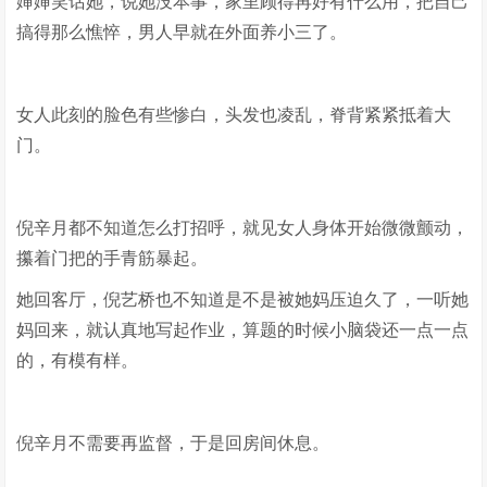
婶婶笑话她，说她没本事，家里顾得再好有什么用，把自己
搞得那么憔悴，男人早就在外面养小三了。
女人此刻的脸色有些惨白，头发也凌乱，脊背紧紧抵着大
门。
倪辛月都不知道怎么打招呼，就见女人身体开始微微颤动，
攥着门把的手青筋暴起。
她回客厅，倪艺桥也不知道是不是被她妈压迫久了，一听她
妈回来，就认真地写起作业，算题的时候小脑袋还一点一点
的，有模有样。
倪辛月不需要再监督，于是回房间休息。