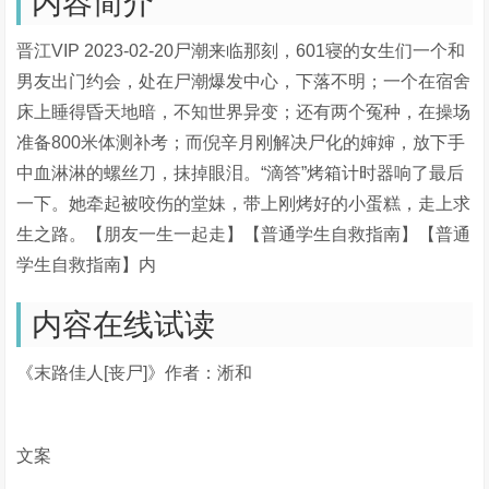
内容简介
晋江VIP 2023-02-20尸潮来临那刻，601寝的女生们一个和
男友出门约会，处在尸潮爆发中心，下落不明；一个在宿舍
床上睡得昏天地暗，不知世界异变；还有两个冤种，在操场
准备800米体测补考；而倪辛月刚解决尸化的婶婶，放下手
中血淋淋的螺丝刀，抹掉眼泪。“滴答”烤箱计时器响了最后
一下。她牵起被咬伤的堂妹，带上刚烤好的小蛋糕，走上求
生之路。【朋友一生一起走】【普通学生自救指南】【普通
学生自救指南】内
内容在线试读
《末路佳人[丧尸]》作者：淅和
文案