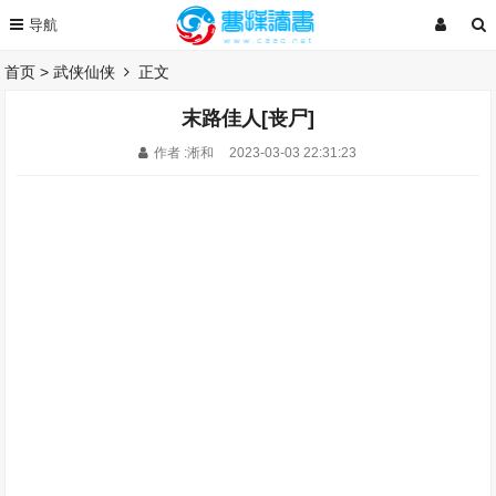
首页
>
武侠仙侠
正文
末路佳人[丧尸]
作者 :淅和
2023-03-03 22:31:23